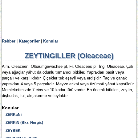
Rehber
|
Kategoriler
|
Konular
ZEYTiNGiLLER (Oleaceae)
Alm. Oleazeen, Ölbaumgewächse pl, Fr. Oléacées pl, İng. Oleaceae. Çalı
veya ağaçlar yâhut da odunlu tırmanıcı bitkiler. Yaprakları basit veya
parçalı ve karşılıklıdır. Çiçekler tek eşeyli veya erdişidir. Taç ve çanak
yaprakları 4 veya 5 parçalıdır. Meyve eriksi veya üzümsü yâhut kapsüldür.
Memleketimizde 7 cins ve 10 kadar türü vardır. En önemli bitkileri, zeytin,
dişbudak, ful, akçakerme ve leylaktır.
Konular
ZERKaNi
ZERRiN (Bkz. Nergis)
ZEYBEK