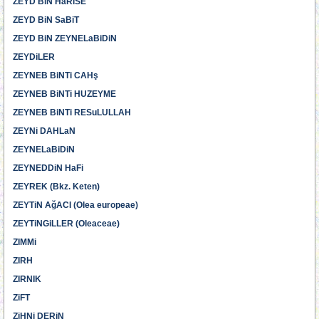
ZEYD BiN HaRiSE
ZEYD BiN SaBiT
ZEYD BiN ZEYNELaBiDiN
ZEYDiLER
ZEYNEB BiNTi CAHş
ZEYNEB BiNTi HUZEYME
ZEYNEB BiNTi RESuLULLAH
ZEYNi DAHLaN
ZEYNELaBiDiN
ZEYNEDDiN HaFi
ZEYREK (Bkz. Keten)
ZEYTiN AğACI (Olea europeae)
ZEYTiNGiLLER (Oleaceae)
ZIMMi
ZIRH
ZIRNIK
ZiFT
ZiHNi DERiN