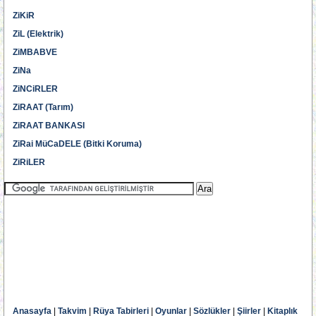
ZiKiR
ZiL (Elektrik)
ZiMBABVE
ZiNa
ZiNCiRLER
ZiRAAT (Tarım)
ZiRAAT BANKASI
ZiRai MüCaDELE (Bitki Koruma)
ZiRiLER
Anasayfa
|
Takvim
|
Rüya Tabirleri
|
Oyunlar
|
Sözlükler
|
Şiirler
|
Kitaplık