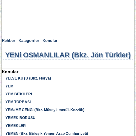
Rehber
|
Kategoriler
|
Konular
YENi OSMANLILAR (Bkz. Jön Türkler)
Konular
YELVE KUşU (Bkz. Florya)
YEM
YEM BiTKiLERi
YEM TORBASI
YEMaME CENGi (Bkz. Müseylemetü'l-Kezzâb)
YEMEK BORUSU
YEMEKLER
YEMEN (Bkz. Birleşik Yemen Arap Cumhuriyeti)