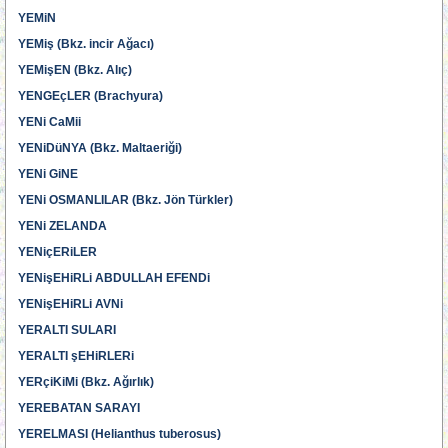
YEMiN
YEMiş (Bkz. incir Ağacı)
YEMişEN (Bkz. Alıç)
YENGEçLER (Brachyura)
YENi CaMii
YENiDüNYA (Bkz. Maltaeriği)
YENi GiNE
YENi OSMANLILAR (Bkz. Jön Türkler)
YENi ZELANDA
YENiçERiLER
YENişEHiRLi ABDULLAH EFENDi
YENişEHiRLi AVNi
YERALTI SULARI
YERALTI şEHiRLERi
YERçiKiMi (Bkz. Ağırlık)
YEREBATAN SARAYI
YERELMASI (Helianthus tuberosus)