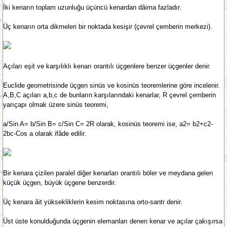
İki kenarın toplam uzunluğu üçüncü kenardan dâima fazladır.
Üç kenarın orta dikmeleri bir noktada kesişir (çevrel çemberin merkezi).
Açıları eşit ve karşılıklı kenarı orantılı üçgenlere benzer üçgenler denir.
Euclide geometrisinde üçgen sinüs ve kosinüs teoremlerine göre incelenir.
A,B,C açıları a,b,c de bunların karşılarındaki kenarlar, R çevrel çemberin
yarıçapı olmak üzere sinüs teoremi,
a/Sin A= b/Sin B= c/Sin C= 2R olarak, kosinüs teoremi ise, a2= b2+c2-
2bc-Cos a olarak ifâde edilir.
Bir kenara çizilen paralel diğer kenarları orantılı böler ve meydana gelen
küçük üçgen, büyük üçgene benzerdir.
Üç kenara âit yüksekliklerin kesim noktasına orto-santr denir.
Üst üste konulduğunda üçgenin elemanları denen kenar ve açılar çakışırsa