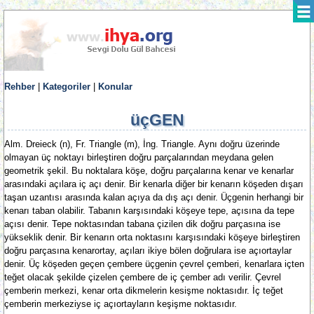
Rehber
|
Kategoriler
|
Konular
üçGEN
Alm. Dreieck (n), Fr. Triangle (m), İng. Triangle. Aynı doğru üzerinde
olmayan üç noktayı birleştiren doğru parçalarından meydana gelen
geometrik şekil. Bu noktalara köşe, doğru parçalarına kenar ve kenarlar
arasındaki açılara iç açı denir. Bir kenarla diğer bir kenarın köşeden dışarı
taşan uzantısı arasında kalan açıya da dış açı denir. Üçgenin herhangi bir
kenarı taban olabilir. Tabanın karşısındaki köşeye tepe, açısına da tepe
açısı denir. Tepe noktasından tabana çizilen dik doğru parçasına ise
yükseklik denir. Bir kenarın orta noktasını karşısındaki köşeye birleştiren
doğru parçasına kenarortay, açıları ikiye bölen doğrulara ise açıortaylar
denir. Üç köşeden geçen çembere üçgenin çevrel çemberi, kenarlara içten
teğet olacak şekilde çizelen çembere de iç çember adı verilir. Çevrel
çemberin merkezi, kenar orta dikmelerin kesişme noktasıdır. İç teğet
çemberin merkeziyse iç açıortayların keşişme noktasıdır.