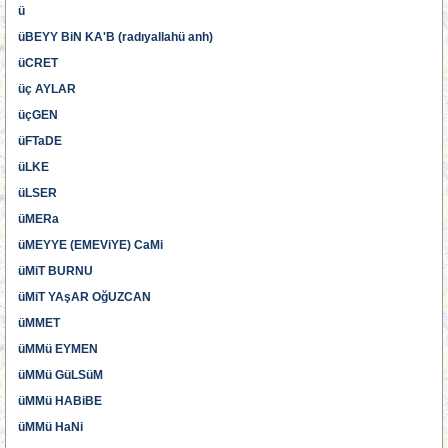
ü
üBEYY BiN KA'B (radıyallahü anh)
üCRET
üç AYLAR
üçGEN
üFTaDE
üLKE
üLSER
üMERa
üMEYYE (EMEViYE) CaMi
üMiT BURNU
üMiT YAşAR OğUZCAN
üMMET
üMMü EYMEN
üMMü GüLSüM
üMMü HABiBE
üMMü HaNi