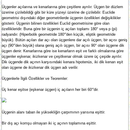
Üçgenler açılarına ve kenarlarına göre çeşitlere ayrılır. Üçgen bir düzlem
üzerine çizilebildiği gibi bir küre yüzeyi üzerine de çizilebilir. Euclide
geometrisi dışındaki diğer geometrilerde üçgenin özellikleri değişiklikler
gösterir. Üçgenin bilinen özellikleri Euclid geometrisine göre olan
özellikleridir. Buna göre bir üçgenin iç açıları toplamı 180° veya p (pi)
radyandır. (Hiperbolik geometride 180°'den küçük, eliptik geometride
büyük). Bütün açıları dar açı olan üçgenlere dar açılı üçgen, bir açısı geniş
açı (90°'den büyük) olana geniş açılı üçgen, bir açısı 90° olan üçgene dik
üçgen denir. Kenarlarına göre ise kenarların eşit ve farklı olmalarına göre
üçgenler eşkenar, ikizkenar ve çeşitkenar olmak üzere üç çeşide ayrılır.
Dik üçgende dik açının karşısındaki kenara hipotenüs, iki dik kenarı eşit
olan üçgene de ikizkenar dik üçgen adı verilir.
Üçgenlerle İlgili Özellikler ve Teoremler:
Üç kenar eşitse (eşkenar üçgen) iç açıların her biri 60°'dir.
Üçgenin alanı taban ile yüksekliğin çarpımının yarısına eşittir.
Bir dış açı komşu olmayan iki iç açının toplamına eşittir.