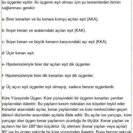
bu üçgenler eşittir. İki üçgenin eşit olması için şu teoremlerden birinin
sağlanması gerekir:
a- Birer kenarları ve bu kenara komşu açıları eşit (AKA).
b- İkişer kenarı ve aralarındaki açıları eşit (KAK).
c- İkişer kenarı ve büyük kenarın karşısındaki açı eşit (KKA).
d- Üçer kenarı eşit.
e- Hipotenüsleriyle birer dar açıları eşit dik üçgenler.
f- Hipotenüsleriyle birer dik kenarları eşit dik üçgenler.
g- Üç açısı eşit üçgenler eşit olmayıp, sadece benzer üçgenlerdir.
Küre Yüzeyinde Üçgen: Küre yüzeyindeki bir üçgenin kenarları çember
yaylarından ibârettir. Bu yayların kesim noktaları ise köşeleri teşkil eder.
Kenarlar arasındaki açılar, kenar yaylarından ve küre merkezinden geçen
dâirevî düzlemler arasındaki açılarla ifâde edilir. Bu açılar ise yarıçapı, küre
yarıçapı olan üçgen kenar yaylarının uzunluğu ile ölçülür. Kenar yayları ve
açıların her biri 180°'den küçüktür. Üç elemanı (kenar yayları veya açılar)
90° ise bu üçgen sekizde bir küre yüzeyinden ibarettir. Buna benzer pekçok