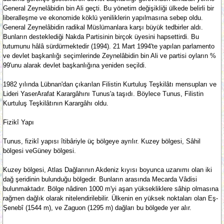
General Zeynelâbidin bin Ali geçti. Bu yönetim değişikliği ülkede belirli bir
liberalleşme ve ekonomide köklü yeniliklerin yapılmasına sebep oldu.
General Zeynelâbidin radikal Müslümanlara karşı büyük tedbirler aldı.
Bunların desteklediği Nakda Partisinin birçok üyesini hapsettirdi. Bu
tutumunu hâlâ sürdürmektedir (1994). 21 Mart 1994'te yapılan parlamento
ve devlet başkanlığı seçimlerinde Zeynelâbidin bin Ali ve partisi oyların %
99'unu alarak devlet başkanlığına yeniden seçildi.
1982 yılında Lübnan'dan çıkarılan Filistin Kurtuluş Teşkilâtı mensupları ve
Lideri YaserArafat Karargâhını Tunus'a taşıdı. Böylece Tunus, Filistin
Kurtuluş Teşkilâtının Karargâhı oldu.
Fizikî Yapı
Tunus, fizikî yapısı îtibâriyle üç bölgeye ayrılır. Kuzey bölgesi, Sâhil
bölgesi veGüney bölgesi.
Kuzey bölgesi, Atlas Dağlarının Akdeniz kıyısı boyunca uzanımı olan iki
dağ şeridinin bulunduğu bölgedir. Bunların arasında Mecarda Vâdisi
bulunmaktadır. Bölge nâdiren 1000 m'yi aşan yüksekliklere sâhip olmasına
rağmen dağlık olarak nitelendirilebilir. Ülkenin en yüksek noktaları olan Eş-
Şenebî (1544 m), ve Zaguon (1295 m) dağları bu bölgede yer alır.