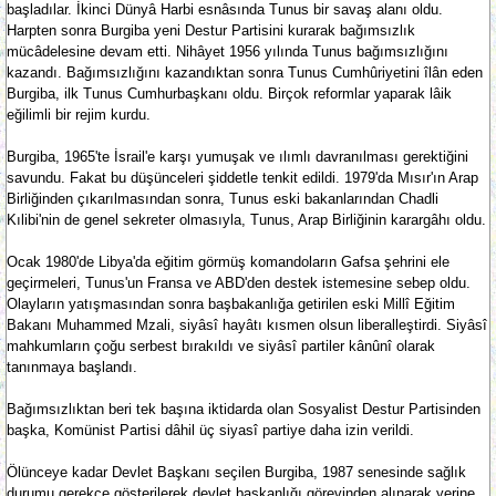
başladılar. İkinci Dünyâ Harbi esnâsında Tunus bir savaş alanı oldu.
Harpten sonra Burgiba yeni Destur Partisini kurarak bağımsızlık
mücâdelesine devam etti. Nihâyet 1956 yılında Tunus bağımsızlığını
kazandı. Bağımsızlığını kazandıktan sonra Tunus Cumhûriyetini îlân eden
Burgiba, ilk Tunus Cumhurbaşkanı oldu. Birçok reformlar yaparak lâik
eğilimli bir rejim kurdu.
Burgiba, 1965'te İsrail'e karşı yumuşak ve ılımlı davranılması gerektiğini
savundu. Fakat bu düşünceleri şiddetle tenkit edildi. 1979'da Mısır'ın Arap
Birliğinden çıkarılmasından sonra, Tunus eski bakanlarından Chadli
Kılibi'nin de genel sekreter olmasıyla, Tunus, Arap Birliğinin karargâhı oldu.
Ocak 1980'de Libya'da eğitim görmüş komandoların Gafsa şehrini ele
geçirmeleri, Tunus'un Fransa ve ABD'den destek istemesine sebep oldu.
Olayların yatışmasından sonra başbakanlığa getirilen eski Millî Eğitim
Bakanı Muhammed Mzali, siyâsî hayâtı kısmen olsun liberalleştirdi. Siyâsî
mahkumların çoğu serbest bırakıldı ve siyâsî partiler kânûnî olarak
tanınmaya başlandı.
Bağımsızlıktan beri tek başına iktidarda olan Sosyalist Destur Partisinden
başka, Komünist Partisi dâhil üç siyasî partiye daha izin verildi.
Ölünceye kadar Devlet Başkanı seçilen Burgiba, 1987 senesinde sağlık
durumu gerekçe gösterilerek devlet başkanlığı görevinden alınarak yerine