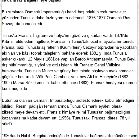
ile daha fazla ilgilenmeye başladı.
Bu sıralarda Osmanlı İmparatorluğu kendi başındaki birçok meseleler
yüzünden Tunus'a daha fazla yardım edemedi. 1876-1877 Osmanlı-Rus
Savaşı da bunu önledi.
Tunus'ta Fransa, İngiltere ve İtalya'nın gözü ve çıkarları vardı. 1878'de
Kıbrıs'ı elde eden İngiltere, Fransa'nın Tunus'taki özel imtiyazlarını tanıdı.
Fransa, bâzı Tunuslu aşiretlerin (Krumirlerin) Cezayir topraklarına yaptıkları
akınları ve bâzı toprak taleplerini bahâne ederek 1881 yılında Tunus'a
asker çıkardı. 12 Mayıs 1881'de yapılan Bardo Antlaşmasıyla; Tunus Beyi,
dış hükümranlığı, siyâsî ve ordu işlerini bir Fransız Genel Vâlisine
bırakıyordu. Tunus'un Muher ve güney kesiminde başlayan ayaklanmalar
güçlükle bastırıldı. Vâli Paul Cambon, yeni bey Ali bin Hüseyin'e (1882-
1902) Marsa Sözleşmesini kabul ettirince (1883), Fransız himâyesi resmen
kurulmuş oldu.
Bütün bu olanları Osmanlı İmparatorluğu protesto ederek kabul etmediğini
bildirdi. Resmî pâdişâh fermanlarında Tunus Osmanlı eyâleti olarak
zikredilmeye devam etti. Fransız himâye rejimi Tunus'un bağımsızlığını
kazanmasına kadar devam etti (1956). Tunus'taki Fransız idâresi 78 yıl
sürdü.
1930'larda Habib Burgiba önderliğinde Tunuslular bağımsızlık mücâdelesine