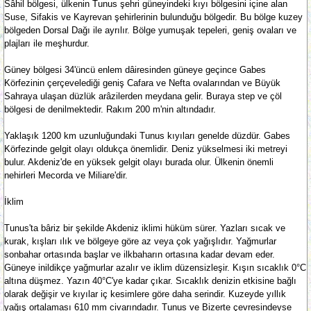
Sâhil bölgesi, ülkenin Tunus şehri güneyindeki kıyı bölgesini içine alan
Suse, Sifakis ve Kayrevan şehirlerinin bulunduğu bölgedir. Bu bölge kuzey
bölgeden Dorsal Dağı ile ayrılır. Bölge yumuşak tepeleri, geniş ovaları ve
plajları ile meşhurdur.
Güney bölgesi 34'üncü enlem dâiresinden güneye geçince Gabes
Körfezinin çerçevelediği geniş Cafara ve Nefta ovalarından ve Büyük
Sahraya ulaşan düzlük arâzilerden meydana gelir. Buraya step ve çöl
bölgesi de denilmektedir. Rakım 200 m'nin altındadır.
Yaklaşık 1200 km uzunluğundaki Tunus kıyıları genelde düzdür. Gabes
Körfezinde gelgit olayı oldukça önemlidir. Deniz yükselmesi iki metreyi
bulur. Akdeniz'de en yüksek gelgit olayı burada olur. Ülkenin önemli
nehirleri Mecorda ve Miliare'dir.
İklim
Tunus'ta bâriz bir şekilde Akdeniz iklimi hüküm sürer. Yazları sıcak ve
kurak, kışları ılık ve bölgeye göre az veya çok yağışlıdır. Yağmurlar
sonbahar ortasında başlar ve ilkbaharın ortasına kadar devam eder.
Güneye inildikçe yağmurlar azalır ve iklim düzensizleşir. Kışın sıcaklık 0°C
altına düşmez. Yazın 40°C'ye kadar çıkar. Sıcaklık denizin etkisine bağlı
olarak değişir ve kıyılar iç kesimlere göre daha serindir. Kuzeyde yıllık
yağış ortalaması 610 mm civarındadır. Tunus ve Bizerte çevresindeyse