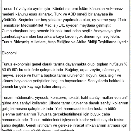
Tunus 17 vilâyete ayrılmıştır. Kânûnî sistemi İslâm kânunları veFransız
medenî kânunu esas alınarak, Türk ve ABD örneği bir anayasa ile
yürütülür. Seçimler her beş yılda bir yapılmakta olup, oy verme yaşı 21'dir.
Temsilciler Meclisi(Millet Meclisi) 141 üyeden meydana gelmiştir.
Cumhurbaşkanı beş senede bir halk tarafından seçilir. Anayasaya göre
cumhurbaşkanı olan kişi arka arkaya birden çok dönem için seçilebilir.
Tunus Birleşmiş Milletlere, Arap Birliğine ve Afrika Birliği Teşkilâtına üyedir.
Ekonomi
Tunus ekonomisi genel olarak tarıma dayanmakta olup, toplam nüfûsun %
50 ilâ 60'ı bu sektörde çalışmaktadır. Buğday, arpa, zeytin, nârenciye,
meyve, sebze ve hurma başlıca tarım ürünleridir. Koyun, keçi, sığır ve
kümes hayvanları yetiştirilen başlıca hayvanlardır. Son yıllarda balıkcılık
önemli bir gelir kaynağı hâlini almıştır.
Turizm mâdencilik, yiyecek, konserve, tekstil, hafif sanâyi malları ve sun'î
gübre ana sanâyi kollarıdır. Ülkede tarım ürünlerine dayalı sanâyi kollarının
geliştirilmesine çalışılmaktadır. Yerli hammaddelerden fosfatın bütün
işlenme safhalarının Tunus'ta gerçekleştirilmesi için büyük çaba
harcanmaktadır. Tunus mâdenlerini işleyecek kadar yeterli sayıda tesise
sâhip değildir. Gerek istihdam ve gerekse ihrâcat imkânlarının artması için
îmâlât sanâyiine büyük önem verilmektedir.