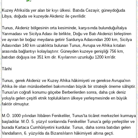
Kuzey Afrika'da yer alan bir kıyı ülkesi. Batıda Cezayir, güneydoğuda
Libya, doğuda ve kuzeyde Akdeniz ile çevrilidir.
Tunus, Akdeniz bölgesinin orta kesiminde, karşısında bulunduğuİtalya
Yarımadası ve Sicilya Adası ile birlikte, Doğu ve Batı Akdenizi birleştiren
ve ayıran bir boğaz meydana getirir Sardunya Adasından 200 km, Sicilya
Adasından 140 km uzaklıkta bulunan Tunus, Avrupa ve Afrika kıtaları
arasında bağlantıyı kolaylaştırır. Güneyden kuzeye genişliği 756 km,
batıdan doğuya ise 351 km dir. Kıyılarının uzunluğu 1200 km'dir.
Târihi
Tunus, gerek Akdeniz ve Kuzey Afrika hâkimiyeti ve gerekse Avrupa'nın
Afrika ile olan münâsebetleri bakımından büyük bir stratejik öneme sâhiptir.
Tunus'un coğrafi konumu göçebe Berberilerden sonra, daha çok deniz
yoluyla gelen çeşitli etnik toplulukların ülkeye yerleşmesinde en büyük
faktör olmuştur.
M.Ö. 1000 yılından îtibâren Fenikeliler, Tunus'ta ticâret merkezleri kurmaya
başladılar. M.Ö. 5. yüzyıl sonlarında Fenikeliler Tunus'a gelip yerleştiler ve
burada Kartaca Cumhûriyetini kurdular. Tunus, daha sonra batıdan gelen
Vandalların, 6. yüzyılda da Bizanslıların hâkimiyeti altına geçti.