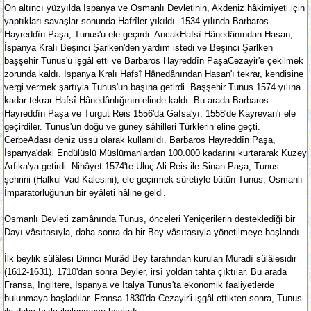
On altıncı yüzyılda İspanya ve Osmanlı Devletinin, Akdeniz hâkimiyeti için
yaptıkları savaşlar sonunda Hafrîler yıkıldı. 1534 yılında Barbaros
Hayreddîn Paşa, Tunus'u ele geçirdi. AncakHafsî Hânedânından Hasan,
İspanya Kralı Beşinci Şarlken'den yardım istedi ve Beşinci Şarlken
başşehir Tunus'u işgâl etti ve Barbaros Hayreddîn PaşaCezayir'e çekilmek
zorunda kaldı. İspanya Kralı Hafsî Hânedânından Hasan'ı tekrar, kendisine
vergi vermek şartıyla Tunus'un başına getirdi. Başşehir Tunus 1574 yılına
kadar tekrar Hafsî Hânedânlığının elinde kaldı. Bu arada Barbaros
Hayreddîn Paşa ve Turgut Reis 1556'da Gafsa'yı, 1558'de Kayrevan'ı ele
geçirdiler. Tunus'un doğu ve güney sâhilleri Türklerin eline geçti.
CerbeAdası deniz üssü olarak kullanıldı. Barbaros Hayreddîn Paşa,
İspanya'daki Endülüslü Müslümanlardan 100.000 kadarını kurtararak Kuzey
Arfika'ya getirdi. Nihâyet 1574'te Uluç Ali Reis ile Sinan Paşa, Tunus
şehrini (Halkul-Vad Kalesini), ele geçirmek sûretiyle bütün Tunus, Osmanlı
İmparatorluğunun bir eyâleti hâline geldi.
Osmanlı Devleti zamânında Tunus, önceleri Yeniçerilerin desteklediği bir
Dayı vâsıtasıyla, daha sonra da bir Bey vâsıtasıyla yönetilmeye başlandı.
İlk beylik sülâlesi Birinci Murâd Bey tarafından kurulan Muradî sülâlesidir
(1612-1631). 1710'dan sonra Beyler, irsî yoldan tahta çıktılar. Bu arada
Fransa, İngiltere, İspanya ve İtalya Tunus'ta ekonomik faaliyetlerde
bulunmaya başladılar. Fransa 1830'da Cezayir'i işgâl ettikten sonra, Tunus