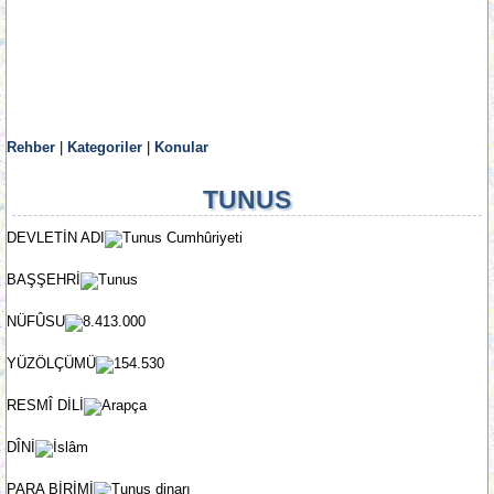
Rehber
|
Kategoriler
|
Konular
TUNUS
DEVLETİN ADI
Tunus Cumhûriyeti
BAŞŞEHRİ
Tunus
NÜFÛSU
8.413.000
YÜZÖLÇÜMÜ
154.530
RESMÎ DİLİ
Arapça
DÎNİ
İslâm
PARA BİRİMİ
Tunus dinarı