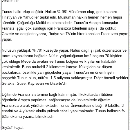
vesilesidir.
Tunus halkı ırkçı değildir. Halkın % 98'i Müslüman olup, geri kalanını
Hristiyan ve Yahûdîler teşkil edir. Müslüman halkın hemen hemen hepsi
sünnîdir. Çoğunluğu Malikî mezhebindedir. Tunus'ta Arapça konuşulur.
Fransız işgâli çok sürdüğü için Fransızca bilenlerin sayısı da çoktur.
Gazete ve dergilerin yarısı, Radyo ve TV'nin birer kanalları Fransızca yayın
yapar.
Nüfûsun yaklaşık % 70'i kuzeyde yaşar. Nüfus dağılışı çok düzensizdir ve
tarım kaynaklarına bağlıdır. Nüfus yoğunluğunun km2 başına 70 kişiden
çok olduğu Mecerda ovaları ve Tunus bölgesi ve kıyılar en kalabalık
kesimlerdir. Buna mukabil 2 kilometre kareye 10 kişiden az düşen
bozkırlarda, özellikle yarı göçebeler yaşar. Tunus'un en önemli şehri
başşehir Tunus olup, nüfûsu 1,5 milyona yaklaşmıştır. Diğer önemli şehirler
Sefakis, Suse, Kayrevan ve Bizerte'dir.
Eğitimde Fransız sistemine bağlı kalınmıştır. İlkokullardan îtibâren
öğretimin Arapça yapılması sağlanmışsa da üniversitede öğretim
Fransızca olarak yürütülmektedir. Tunus Üniversitesine bağlı 9 fakülte, 3
enstitü ve 4 yüksek okulla yüksek tahsil yapılmaktadır. Tunus halkının %
62'si okuma-yazma bilmektedir.
Siyâsî Hayat