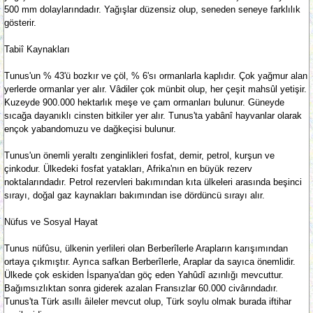
500 mm dolaylarındadır. Yağışlar düzensiz olup, seneden seneye farklılık
gösterir.
Tabiî Kaynakları
Tunus'un % 43'ü bozkır ve çöl, % 6'sı ormanlarla kaplıdır. Çok yağmur alan
yerlerde ormanlar yer alır. Vâdiler çok münbit olup, her çeşit mahsûl yetişir.
Kuzeyde 900.000 hektarlık meşe ve çam ormanları bulunur. Güneyde
sıcağa dayanıklı cinsten bitkiler yer alır. Tunus'ta yabânî hayvanlar olarak
ençok yabandomuzu ve dağkeçisi bulunur.
Tunus'un önemli yeraltı zenginlikleri fosfat, demir, petrol, kurşun ve
çinkodur. Ülkedeki fosfat yatakları, Afrika'nın en büyük rezerv
noktalarındadır. Petrol rezervleri bakımından kıta ülkeleri arasında beşinci
sırayı, doğal gaz kaynakları bakımından ise dördüncü sırayı alır.
Nüfus ve Sosyal Hayat
Tunus nüfûsu, ülkenin yerlileri olan Berberîlerle Arapların karışımından
ortaya çıkmıştır. Ayrıca safkan Berberîlerle, Araplar da sayıca önemlidir.
Ülkede çok eskiden İspanya'dan göç eden Yahûdî azınlığı mevcuttur.
Bağımsızlıktan sonra giderek azalan Fransızlar 60.000 civârındadır.
Tunus'ta Türk asıllı âileler mevcut olup, Türk soylu olmak burada iftihar