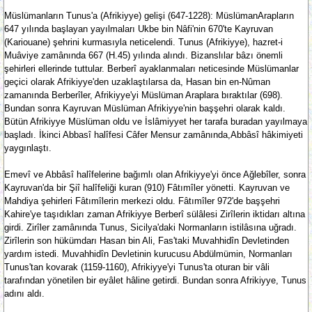
Müslümanların Tunus'a (Afrikiyye) gelişi (647-1228): MüslümanArapların
647 yılında başlayan yayılmaları Ukbe bin Nâfi'nin 670'te Kayruvan
(Kariouane) şehrini kurmasıyla neticelendi. Tunus (Afrikiyye), hazret-i
Muâviye zamânında 667 (H.45) yılında alındı. Bizanslılar bâzı önemli
şehirleri ellerinde tuttular. Berberî ayaklanmaları neticesinde Müslümanlar
geçici olarak Afrikiyye'den uzaklaştılarsa da, Hasan bin en-Nûman
zamanında Berberîler, Afrikiyye'yi Müslüman Araplara bıraktılar (698).
Bundan sonra Kayruvan Müslüman Afrikiyye'nin başşehri olarak kaldı.
Bütün Afrikiyye Müslüman oldu ve İslâmiyyet her tarafa buradan yayılmaya
başladı. İkinci Abbasî halîfesi Câfer Mensur zamânında,Abbâsî hâkimiyeti
yaygınlaştı.
Emevî ve Abbâsî halîfelerine bağımlı olan Afrikiyye'yi önce Ağlebîler, sonra
Kayruvan'da bir Şiî halîfeliği kuran (910) Fâtımîler yönetti. Kayruvan ve
Mahdiya şehirleri Fâtımîlerin merkezi oldu. Fâtımîler 972'de başşehri
Kahire'ye taşıdıkları zaman Afrikiyye Berberî sülâlesi Zirîlerin iktidarı altına
girdi. Zirîler zamânında Tunus, Sicilya'daki Normanların istilâsına uğradı.
Zirîlerin son hükümdarı Hasan bin Ali, Fas'taki Muvahhidîn Devletinden
yardım istedi. Muvahhidîn Devletinin kurucusu Abdülmümin, Normanları
Tunus'tan kovarak (1159-1160), Afrikiyye'yi Tunus'ta oturan bir vâli
tarafından yönetilen bir eyâlet hâline getirdi. Bundan sonra Afrikiyye, Tunus
adını aldı.