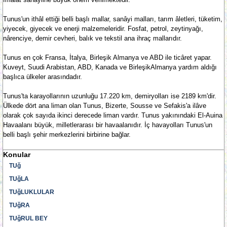
Tunus'un ithâl ettiği belli başlı mallar, sanâyi malları, tarım âletleri, tüketim,
yiyecek, giyecek ve enerji malzemeleridir. Fosfat, petrol, zeytinyağı,
nârenciye, demir cevheri, balık ve tekstil ana ihraç mallarıdır.
Tunus en çok Fransa, İtalya, Birleşik Almanya ve ABD ile ticâret yapar.
Kuveyt, Suudi Arabistan, ABD, Kanada ve BirleşikAlmanya yardım aldığı
başlıca ülkeler arasındadır.
Tunus'ta karayollarının uzunluğu 17.220 km, demiryolları ise 2189 km'dir.
Ülkede dört ana liman olan Tunus, Bizerte, Sousse ve Sefakis'a ilâve
olarak çok sayıda ikinci derecede liman vardır. Tunus yakınındaki El-Auina
Havaalanı büyük, milletlerarası bir havaalanıdır. İç havayolları Tunus'un
belli başlı şehir merkezlerini birbirine bağlar.
Konular
TUğ
TUğLA
TUğLUKLULAR
TUğRA
TUğRUL BEY