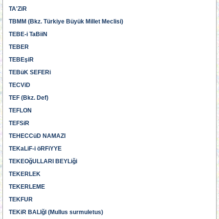
TA'ZiR
TBMM (Bkz. Türkiye Büyük Millet Meclisi)
TEBE-i TaBiiN
TEBER
TEBEşiR
TEBüK SEFERi
TECViD
TEF (Bkz. Def)
TEFLON
TEFSiR
TEHECCüD NAMAZI
TEKaLiF-i öRFiYYE
TEKEOğULLARI BEYLiği
TEKERLEK
TEKERLEME
TEKFUR
TEKiR BALIğI (Mullus surmuletus)