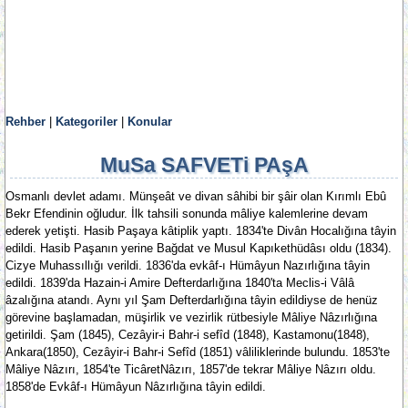
Rehber
|
Kategoriler
|
Konular
MuSa SAFVETi PAşA
Osmanlı devlet adamı. Münşeât ve divan sâhibi bir şâir olan Kırımlı Ebû
Bekr Efendinin oğludur. İlk tahsili sonunda mâliye kalemlerine devam
ederek yetişti. Hasib Paşaya kâtiplik yaptı. 1834'te Divân Hocalığına tâyin
edildi. Hasib Paşanın yerine Bağdat ve Musul Kapıkethüdâsı oldu (1834).
Cizye Muhassıllığı verildi. 1836'da evkâf-ı Hümâyun Nazırlığına tâyin
edildi. 1839'da Hazain-i Amire Defterdarlığına 1840'ta Meclis-i Vâlâ
âzalığına atandı. Aynı yıl Şam Defterdarlığına tâyin edildiyse de henüz
görevine başlamadan, müşirlik ve vezirlik rütbesiyle Mâliye Nâzırlığına
getirildi. Şam (1845), Cezâyir-i Bahr-i sefîd (1848), Kastamonu(1848),
Ankara(1850), Cezâyir-i Bahr-i Sefîd (1851) vâliliklerinde bulundu. 1853'te
Mâliye Nâzırı, 1854'te TicâretNâzırı, 1857'de tekrar Mâliye Nâzırı oldu.
1858'de Evkâf-ı Hümâyun Nâzırlığına tâyin edildi.