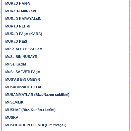
MURaD HAN-V
MURaD-I MüNZaVi
MURaD KARAYALçIN
MURaD NEHRi
MURaD PAşA (KARA)
MURaD REiS
MuSa ALEYHiSSELaM
MuSa BiN NUSAYR
MuSa KaZIM
MuSa SAFVETi PAşA
MUS'AB BiN UMEYR
MUSaHiPZaDE CELaL
MUSAMMATLAR (Bkz. Nazım şekilleri)
MuSEViLiK
MUSHAF (Bkz. Kur'ân-ı kerîm)
MUSKA
MUSLiHUDDiN EFENDi (Dimitrofçalı)