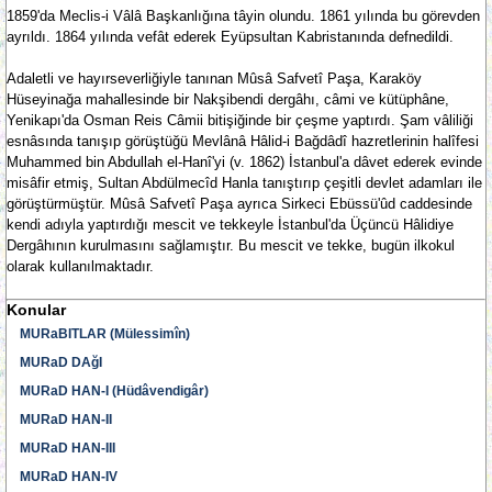
1859'da Meclis-i Vâlâ Başkanlığına tâyin olundu. 1861 yılında bu görevden
ayrıldı. 1864 yılında vefât ederek Eyüpsultan Kabristanında defnedildi.
Adaletli ve hayırseverliğiyle tanınan Mûsâ Safvetî Paşa, Karaköy
Hüseyinağa mahallesinde bir Nakşibendi dergâhı, câmi ve kütüphâne,
Yenikapı'da Osman Reis Câmii bitişiğinde bir çeşme yaptırdı. Şam vâliliği
esnâsında tanışıp görüştüğü Mevlânâ Hâlid-i Bağdâdî hazretlerinin halîfesi
Muhammed bin Abdullah el-Hanî'yi (v. 1862) İstanbul'a dâvet ederek evinde
misâfir etmiş, Sultan Abdülmecîd Hanla tanıştırıp çeşitli devlet adamları ile
görüştürmüştür. Mûsâ Safvetî Paşa ayrıca Sirkeci Ebüssü'ûd caddesinde
kendi adıyla yaptırdığı mescit ve tekkeyle İstanbul'da Üçüncü Hâlidiye
Dergâhının kurulmasını sağlamıştır. Bu mescit ve tekke, bugün ilkokul
olarak kullanılmaktadır.
Konular
MURaBITLAR (Mülessimîn)
MURaD DAğI
MURaD HAN-I (Hüdâvendigâr)
MURaD HAN-II
MURaD HAN-III
MURaD HAN-IV