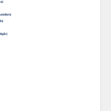
sa)
killeri)
n)
igâr)