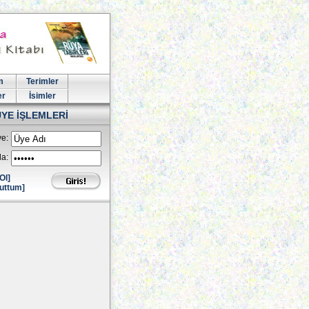
m
Terimler
er
İsimler
ÜYE İŞLEMLERİ
e:
la:
Ol]
uttum]