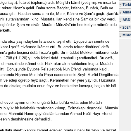
(olgunlaştı). İcâzet (diploma) aldı. Mürşîd-i kâmil (yetişmiş ve insanları
Türk
rak tekrar Hicaz'a geldi. Daha sonra Bağdat, İsfehan, Buhârâ, Belh ve
Alma
acca gitti. Hacdan sonra sıra ile, Mısır, Kâhire ve Şam'a geçti. Şam'da
lı sultanlarından İkinci Mustafa Han kendisine Şam'da bir köy verdi.
ABD 
eşhûrdur. Şam ve civârı Murâd-ı Münzâvî'nin bereketiyle mâmûr oldu.
2024
erketti.
Milad
nda otuz yaşındayken İstanbul'u teşrif etti. Eyüpsultan semtinde,
kabr-i şerîfi civârında ikâmet etti. Bu arada tekrar dördüncü defâ
am'a gelip beşinci defâ Hicaz'a gitti. Bir müddet Mekke-i mükerremede
ti. 1708 (H.1120) yılında ikinci defâ İstanbul'u şereflendirdi. Bu defâ,
di menzilinde ikâmet etti. Halk akın akın sohbetine koştu. Murâd-ı
itti. Dönüşünde Eyüp'te Reîsületibbâ Nuh Efendi yalısında kaldı.
ı arasında Nişancı Mustafa Paşa caddesindeki Şeyh Murâd Dergâhında
lim ve edep öğretip feyz saçtı. Kerâmetleri her yere yayıldı. Huzûruna
rcı da olsalar, mutlaka onun feyz ve bereketine kavuşur, başka bir hâl
ul-evvel ayının on ikinci günü İstanbul'da vefât eden Murâd-ı
büyük bir kalabalık tarafından kılınıp, Edirnekapı dışındaki, Münzâvî
irinci Mahmûd Hanın şeyhülislâmlarından Ahmed Ebü'l-Hayr Efendi
esenin dershânesine defnedildi.
ullahi aleyh) kabrini ziyâret edenler, orada rûhânî bir zevk ve lezzet