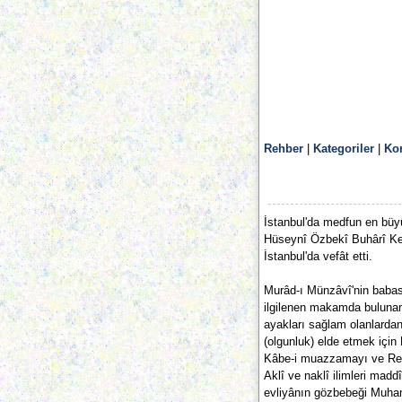
Rehber
|
Kategoriler
|
Ko
İstanbul'da medfun en büy
Hüseynî Özbekî Buhârî Keşm
İstanbul'da vefât etti.
Murâd-ı Münzâvî'nin babası
ilgilenen makamda bulunan 
ayakları sağlam olanlardan
(olgunluk) elde etmek için K
Kâbe-i muazzamayı ve Resûlu
Aklî ve naklî ilimleri madd
evliyânın gözbebeği Muham