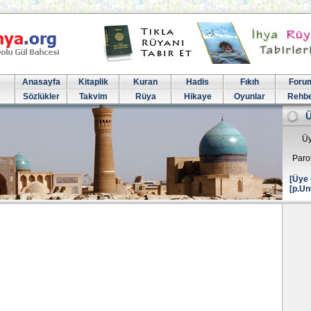
Anasayfa
Kitaplik
Kuran
Hadis
Fıkıh
Foru
Sözlükler
Takvim
Rüya
Hikaye
Oyunlar
Rehb
Üy
Paro
[Üye 
[p.Un