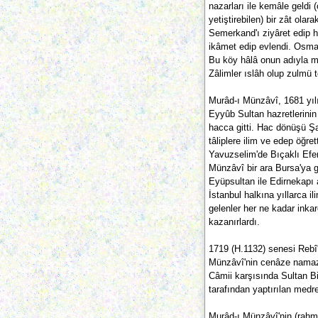
nazarları ile kemâle geldi 
yetiştirebilen) bir zât ola
Semerkand'ı ziyâret edip h
ikâmet edip evlendi. Osman
Bu köy hâlâ onun adıyla m
Zâlimler ıslâh olup zulmü t
Murâd-ı Münzâvî, 1681 yılı
Eyyûb Sultan hazretlerinin 
hacca gitti. Hac dönüşü Ş
tâliplere ilim ve edep öğret
Yavuzselim'de Bıçaklı Efen
Münzâvî bir ara Bursa'ya g
Eyüpsultan ile Edirnekap
İstanbul halkına yıllarca i
gelenler her ne kadar inka
kazanırlardı.
1719 (H.1132) senesi Rebî'
Münzâvî'nin cenâze namazı 
Câmii karşısında Sultan B
tarafından yaptırılan medr
Murâd-ı Münzâvî'nin (rahmet