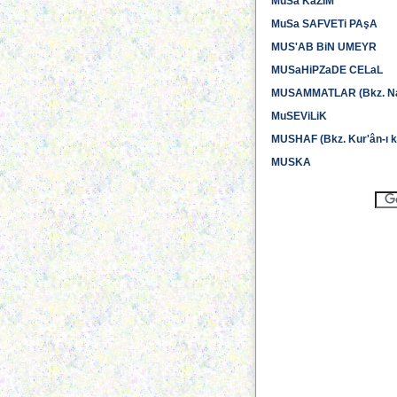
MuSa KaZIM
MuSa SAFVETi PAşA
MUS'AB BiN UMEYR
MUSaHiPZaDE CELaL
MUSAMMATLAR (Bkz. Nazı
MuSEViLiK
MUSHAF (Bkz. Kur'ân-ı k
MUSKA