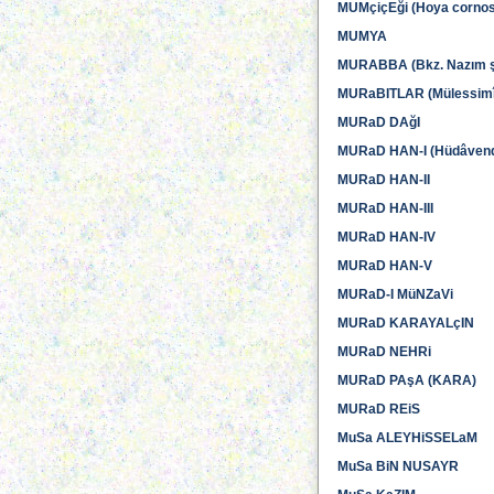
MUMçiçEği (Hoya corno
MUMYA
MURABBA (Bkz. Nazım şe
MURaBITLAR (Mülessimî
MURaD DAğI
MURaD HAN-I (Hüdâvend
MURaD HAN-II
MURaD HAN-III
MURaD HAN-IV
MURaD HAN-V
MURaD-I MüNZaVi
MURaD KARAYALçIN
MURaD NEHRi
MURaD PAşA (KARA)
MURaD REiS
MuSa ALEYHiSSELaM
MuSa BiN NUSAYR