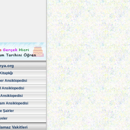
hya.org
Kitaplığı
er Ansiklopedisi
l Ansiklopedisi
 Ansiklopedisi
am Ansiklopedisi
ve Şairler
yeler
amaz Vakitleri