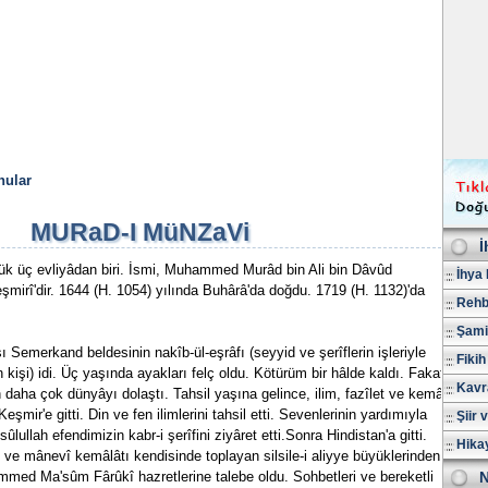
nular
MURaD-I MüNZaVi
İ
ük üç evliyâdan biri. İsmi, Muhammed Murâd bin Ali bin Dâvûd
İhya 
irî'dir. 1644 (H. 1054) yılında Buhârâ'da doğdu. 1719 (H. 1132)'da
Rehb
Şami
 Semerkand beldesinin nakîb-ül-eşrâfı (seyyid ve şerîflerin işleriyle
Fikih
kişi) idi. Üç yaşında ayakları felç oldu. Kötürüm bir hâlde kaldı. Fakat
Kavr
 daha çok dünyâyı dolaştı. Tahsil yaşına gelince, ilim, fazîlet ve kemâl
eşmir'e gitti. Din ve fen ilimlerini tahsil etti. Sevenlerinin yardımıyla
Şiir 
llah efendimizin kabr-i şerîfini ziyâret etti.Sonra Hindistan'a gitti.
Hika
î ve mânevî kemâlâtı kendisinde toplayan silsile-i aliyye büyüklerinden
med Ma'sûm Fârûkî hazretlerine talebe oldu. Sohbetleri ve bereketli
N