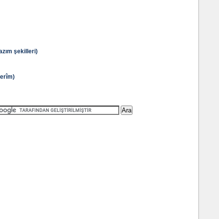
m şekilleri)
erîm)