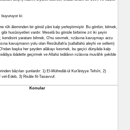
 buyuruyor ki:
ne rûh âleminden bir gönül yâni kalp yerleştirmiştir. Bu gönlün; bilmek,
bi husûsiyetleri vardır. Meselâ bu gönüle birbirine zıt iki şeyin
; kendisini yaratanı bilmek, O'nu sevmek, rızâsına kavuşmayı arzu
âsına kavuşmanın yolu olan Resûlullah'a (sallallahü aleyhi ve sellem)
O'ndan başka her şeyden alâkayı kesmek, bu geçici dünyâda kalp
 teâlâya ibâdetle geçirmek ve Allahü teâlânın rızâsına muvâfık şekilde
inden bâzıları şunlardır: 1) El-Müfredât-ül Kur'âniyye Tefsîri, 2)
î vel-Edeb, 3) Risâle fit-Tasavvuf.
Konular