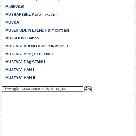
MuSEViLiK
MUSHAF (Bkz. Kur'ân-ı kerîm)
MUSKA
MUSLiHUDDiN EFENDi (Dimitrofçalı)
MUSSOLiNi, Benito
MUSTAFA ABDüLCEMiL KIRIMOğLU
MUSTAFA BEHçET EFENDi
MUSTAFA DAğISTANLI
MUSTAFA HAN-I
MUSTAFA HAN-II