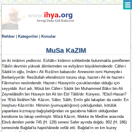
Rehber
|
Kategoriler
|
Konular
MuSa KaZIM
on iki imâmın yedincisi. Eshâb-ı kirâmın sohbetinde bulunmakla şereflenen
Tâbiîn devrinin yüksek âlimlerinden ve evliyânın büyüklerindendir. Câfer-i
Sâdık'ın oğlu, İmâm-ı Ali Rızâ'nın babasıdır. Annesinin ismi Humeyde-i
Berberiyye'dir. Resûlullah efendimizin torunu olup, hazret-i Ali ile hazret-i
Fâtıma'nın neslindendir. Hazret-i Hüseyin'in çocuklarından olduğu için
seyyiddir. Asıl adı, Mûsâ bin Câfer-i Sâdık bin Muhammed Bâkır bin Ali
Zeynelâbidîn bin Hüseyin bin Ali bin Ebî Tâlib'dir. Künyesi, ?Ebü'l-Hasan?
ve ?Ebû İbrâhim?dir. Kâzım, Sâbır, Sâlih, Emîn gibi lakapları da vardır. En
meşhuru Kâzım'dır. Hilminin (yumuşaklığının) çokluğundan, kötülük
yapanlara kızmayıp bağışladığından ve gazabına hâkim olduğundan
kendisine bu lakap verilmiştir. Mûsâ Kâzım, Mekke ile Medîne arasında
Ebvâ denilen yerde 745 (H. 128) senesi Safer ayında doğdu. 802 (H. 186)
senesinde Bağdat'ta hapishânede vefât etti. Bağdat'ın on km kuzey