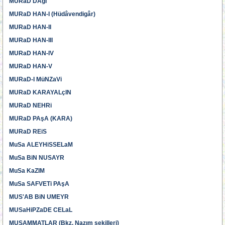
MURaD DAğI
MURaD HAN-I (Hüdâvendigâr)
MURaD HAN-II
MURaD HAN-III
MURaD HAN-IV
MURaD HAN-V
MURaD-I MüNZaVi
MURaD KARAYALçIN
MURaD NEHRi
MURaD PAşA (KARA)
MURaD REiS
MuSa ALEYHiSSELaM
MuSa BiN NUSAYR
MuSa KaZIM
MuSa SAFVETi PAşA
MUS'AB BiN UMEYR
MUSaHiPZaDE CELaL
MUSAMMATLAR (Bkz. Nazım şekilleri)