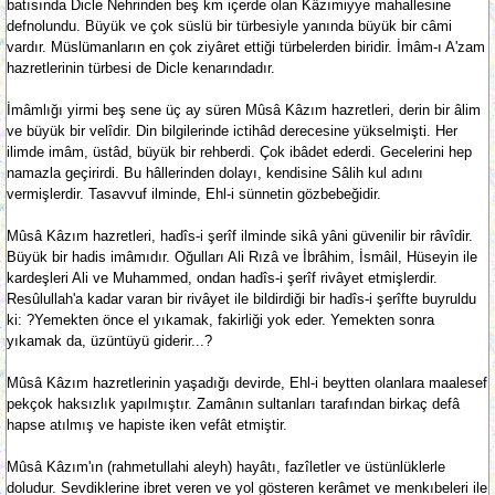
batısında Dicle Nehrinden beş km içerde olan Kâzımiyye mahallesine
defnolundu. Büyük ve çok süslü bir türbesiyle yanında büyük bir câmi
vardır. Müslümanların en çok ziyâret ettiği türbelerden biridir. İmâm-ı A'zam
hazretlerinin türbesi de Dicle kenarındadır.
İmâmlığı yirmi beş sene üç ay süren Mûsâ Kâzım hazretleri, derin bir âlim
ve büyük bir velîdir. Din bilgilerinde ictihâd derecesine yükselmişti. Her
ilimde imâm, üstâd, büyük bir rehberdi. Çok ibâdet ederdi. Gecelerini hep
namazla geçirirdi. Bu hâllerinden dolayı, kendisine Sâlih kul adını
vermişlerdir. Tasavvuf ilminde, Ehl-i sünnetin gözbebeğidir.
Mûsâ Kâzım hazretleri, hadîs-i şerîf ilminde sikâ yâni güvenilir bir râvîdir.
Büyük bir hadis imâmıdır. Oğulları Ali Rızâ ve İbrâhim, İsmâil, Hüseyin ile
kardeşleri Ali ve Muhammed, ondan hadîs-i şerîf rivâyet etmişlerdir.
Resûlullah'a kadar varan bir rivâyet ile bildirdiği bir hadîs-i şerîfte buyruldu
ki: ?Yemekten önce el yıkamak, fakirliği yok eder. Yemekten sonra
yıkamak da, üzüntüyü giderir...?
Mûsâ Kâzım hazretlerinin yaşadığı devirde, Ehl-i beytten olanlara maalesef
pekçok haksızlık yapılmıştır. Zamânın sultanları tarafından birkaç defâ
hapse atılmış ve hapiste iken vefât etmiştir.
Mûsâ Kâzım'ın (rahmetullahi aleyh) hayâtı, fazîletler ve üstünlüklerle
doludur. Sevdiklerine ibret veren ve yol gösteren kerâmet ve menkıbeleri ile