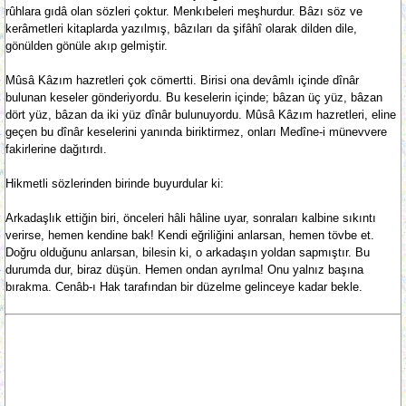
rûhlara gıdâ olan sözleri çoktur. Menkıbeleri meşhurdur. Bâzı söz ve
kerâmetleri kitaplarda yazılmış, bâzıları da şifâhî olarak dilden dile,
gönülden gönüle akıp gelmiştir.
Mûsâ Kâzım hazretleri çok cömertti. Birisi ona devâmlı içinde dînâr
bulunan keseler gönderiyordu. Bu keselerin içinde; bâzan üç yüz, bâzan
dört yüz, bâzan da iki yüz dînâr bulunuyordu. Mûsâ Kâzım hazretleri, eline
geçen bu dînâr keselerini yanında biriktirmez, onları Medîne-i münevvere
fakirlerine dağıtırdı.
Hikmetli sözlerinden birinde buyurdular ki:
Arkadaşlık ettiğin biri, önceleri hâli hâline uyar, sonraları kalbine sıkıntı
verirse, hemen kendine bak! Kendi eğriliğini anlarsan, hemen tövbe et.
Doğru olduğunu anlarsan, bilesin ki, o arkadaşın yoldan sapmıştır. Bu
durumda dur, biraz düşün. Hemen ondan ayrılma! Onu yalnız başına
bırakma. Cenâb-ı Hak tarafından bir düzelme gelinceye kadar bekle.