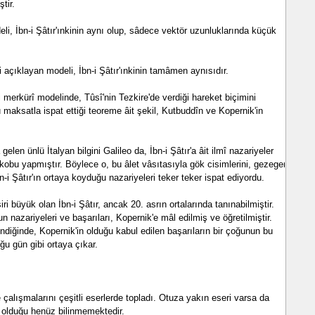
tir.
li, İbn-i Şâtır'ınkinin aynı olup, sâdece vektör uzunluklarında küçük
i açıklayan modeli, İbn-i Şâtır'ınkinin tamâmen aynısıdır.
bi merkürî modelinde, Tûsî'nin Tezkire'de verdiği hareket biçimini
 maksatla ispat ettiği teoreme âit şekil, Kutbuddîn ve Kopernik'in
gelen ünlü İtalyan bilgini Galileo da, İbn-i Şâtır'a âit ilmî nazariyeler
skobu yapmıştır. Böylece o, bu âlet vâsıtasıyla gök cisimlerini, gezegen
bn-i Şâtır'ın ortaya koyduğu nazariyeleri teker teker ispat ediyordu.
ri büyük olan İbn-i Şâtır, ancak 20. asrın ortalarında tanınabilmiştir.
nazariyeleri ve başarıları, Kopernik'e mâl edilmiş ve öğretilmiştir.
elendiğinde, Kopernik'in olduğu kabul edilen başarıların bir çoğunun bu
uğu gün gibi ortaya çıkar.
ve çalışmalarını çeşitli eserlerde topladı. Otuza yakın eseri varsa da
olduğu henüz bilinmemektedir.