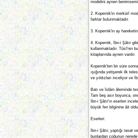
modelini aynen benimsemiş
2. Kopernik'in merkürî mode
farklar bulunmaktadır.
3. Kopernik'in ay hareketin
4. Kopernik, İbn-i Şâtır gi
kullanmaktadır. Tûsî'nin bu
kitaplarında aynen vardır.
Kopernik'ten bir süre sonra 
ışığında yetişerek ilk tele
ve yıldızları inceliyor ve İ
Batı ve İslâm âleminde tesi
Tam beş asır boyunca, onun 
İbn-i Şâtır'ın eserleri inc
büyük fen bilginine âit old
Eserleri:
İbn-i Şâtır, yaptığı rasat 
bunlardan çoğunun nerede 