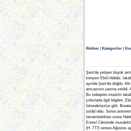
Rehber
|
Kategoriler
|
Ko
Şam'da yetişen büyük astr
künyesi Ebü'l-Abbâs; lakab
ayında Şam'da doğdu. Altı 
amcasının yanına verildi.
Bu sebepten muta'im lakab
yıldızlarla ilgili bilgileri
İskenderiye'ye gitti. Bura
üstâd oldu. Sonra astronom
tamamladıktan sonra Hale
Emevî Câmiinde muvakkit (
(H. 777) senesi Ağustos ay