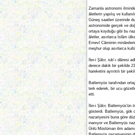
Zamanla astronomi ilminde s
âletlerin yapılış ve kullanı
Güneş saatleri üzerinde du
astronomide gerçek ve doğ
ortaya koyduğu gibi bu naz
âletler, asırlarca İslâm ül
Emevî Câmiinin minârelerind
meşhur olup asırlarca kulla
İbn-i Şâtır, rub'-ı dâiresi 
derece dakik bir şekilde 2
hareketini ayrıntılı bir şeki
Batlemyüs tarafından ortaya
terk ederek, bir ucu gözet
etti.
İbn-i Şâtır, Batlemyüs'ün 
gösterdi. Batlemyüs, gök c
nazariyesini buna göre düz
inanıyor ve Batlemyüs naz
Ünlü Müslüman ilim adamı İ
Batlemyüs nazariyesinin d