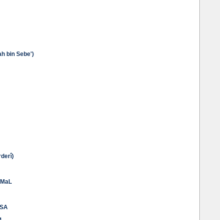
ah bin Sebe')
derî)
EMaL
VSA