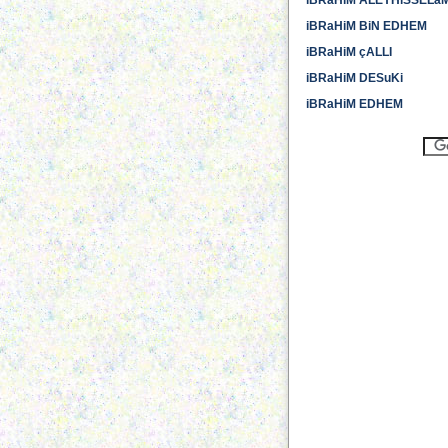
iBRaHiM ALEYHiSSELa
iBRaHiM BiN EDHEM
iBRaHiM çALLI
iBRaHiM DESuKi
iBRaHiM EDHEM