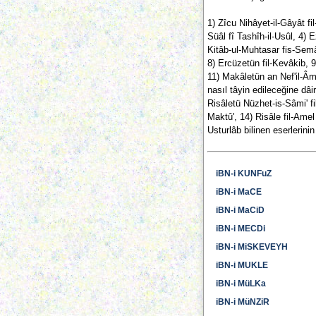
1) Zîcu Nihâyet-il-Gâyât fil-
Süâl fî Tashîh-il-Usûl, 4) E
Kitâb-ul-Muhtasar fis-Semâr
8) Ercüzetün fil-Kevâkib, 9
11) Makâletün an Nef'il-Âmm
nasıl tâyin edileceğine dâ
Risâletü Nüzhet-is-Sâmi' fil
Maktû', 14) Risâle fil-Amel b
Usturlâb bilinen eserlerinin 
iBN-i KUNFuZ
iBN-i MaCE
iBN-i MaCiD
iBN-i MECDi
iBN-i MiSKEVEYH
iBN-i MUKLE
iBN-i MüLKa
iBN-i MüNZiR