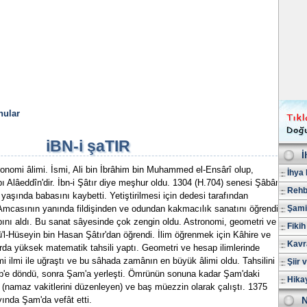
nular
iBN-i şaTIR
İ
onomi âlimi. İsmi, Ali bin İbrâhim bin Muhammed el-Ensârî olup,
İhya 
ı Alâeddîn'dir. İbn-i Şâtır diye meşhur oldu. 1304 (H.704) senesi Şâbân
Rehb
yaşında babasını kaybetti. Yetiştirilmesi için dedesi tarafından
 Amcasının yanında fildişinden ve odundan kakmacılık sanatını öğrendi.
Şami
ını aldı. Bu sanat sâyesinde çok zengin oldu. Astronomi, geometri ve
Fikih
, Ebü'l-Hüseyin bin Hasan Şâtır'dan öğrendi. İlim öğrenmek için Kâhire ve
Kavr
larda yüksek matematik tahsili yaptı. Geometri ve hesap ilimlerinde
i ilmi ile uğraştı ve bu sâhada zamânın en büyük âlimi oldu. Tahsilini
Şiir 
b'e döndü, sonra Şam'a yerleşti. Ömrünün sonuna kadar Şam'daki
Hika
namaz vakitlerini düzenleyen) ve baş müezzin olarak çalıştı. 1375
ında Şam'da vefât etti.
N