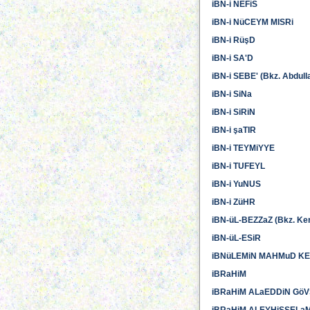
iBN-i NEFiS
iBN-i NüCEYM MISRi
iBN-i RüşD
iBN-i SA'D
iBN-i SEBE' (Bkz. Abdull
iBN-i SiNa
iBN-i SiRiN
iBN-i şaTIR
iBN-i TEYMiYYE
iBN-i TUFEYL
iBN-i YuNUS
iBN-i ZüHR
iBN-üL-BEZZaZ (Bkz. Ker
iBN-üL-ESiR
iBNüLEMiN MAHMuD K
iBRaHiM
iBRaHiM ALaEDDiN Gö