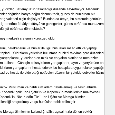
, yıldızlar, Batlemyüs'ün tasarladığı düzende seyretmiyor. Mâdemki,
enler doğudan batıya doğru dönmektedir, güneş de bunlardan biri
tış vakitleri niçin değişiyor? Bundan da öteye, bu sistemde görünüp,
.. İşte netîce îtibâriyle dünyâ ve gezegenler, güneş etrâfında muntazam
 dünyâ etrâfında dönmektedir.?
güneş merkezli sistemin kurucusu oldu.
ini, hareketlerini ve bunlar ile ilgili hususları rasad etti ve yaptığı
 topladı. Yıldızların yerlerinin bulunmasını hicrî takvime göre düzenledi.
yarıçaplarını, yıldızların en uzak ve en yakın olanlarına merkezler
nra kullandı. Güneşin episaykılının yarıçaplarını, ayın ve yeryüzüne en
ıldızların yarıçaplarını hesab ederek bu hesaplara uygun olarak yaptığı
ad ve hesab ile elde ettiği netîceleri düzenli bir şekilde cetveller hâline
 birçok Müslüman ve batılı ilim adamı faydalanmış ve tesiri altında
 Kopernik gelir. İbn-i Şâtır'ın ve Kopernik'in modellerinin mukâyeseli
opernik'in, Nâsıruddîn Tûsî, İbn-i Şâtır ve Meraga âlimleri
lendiği araştırılmış ve şu husûslar tesbit edilmiştir:
 ve Meraga âlimlerinin kullandığı sâbit açısal hızla dönen vektör