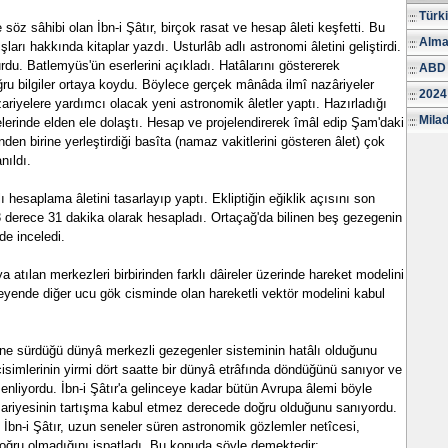
Türk
öz sâhibi olan İbn-i Şâtır, birçok rasat ve hesap âleti keşfetti. Bu
Alma
lışları hakkında kitaplar yazdı. Usturlâb adlı astronomi âletini geliştirdi.
rdu. Batlemyüs'ün eserlerini açıkladı. Hatâlarını göstererek
ABD 
ru bilgiler ortaya koydu. Böylece gerçek mânâda ilmî nazâriyeler
2024
ariyelere yardımcı olacak yeni astronomik âletler yaptı. Hazırladığı
Milad
kelerinde elden ele dolaştı. Hesap ve projelendirerek îmâl edip Şam'daki
en birine yerleştirdiği basîta (namaz vakitlerini gösteren âlet) çok
nıldı.
adlı hesaplama âletini tasarlayıp yaptı. Ekliptiğin eğiklik açısını son
3 derece 31 dakika olarak hesapladı. Ortaçağ'da bilinen beş gezegenin
lde inceledi.
 atılan merkezleri birbirinden farklı dâireler üzerinde hareket modelini
leyende diğer ucu gök cisminde olan hareketli vektör modelini kabul
öne sürdüğü dünyâ merkezli gezegenler sisteminin hatâlı olduğunu
isimlerinin yirmi dört saatte bir dünyâ etrâfında döndüğünü sanıyor ve
enliyordu. İbn-i Şâtır'a gelinceye kadar bütün Avrupa âlemi böyle
ariyesinin tartışma kabul etmez derecede doğru olduğunu sanıyordu.
bn-i Şâtır, uzun seneler süren astronomik gözlemler netîcesi,
oğru olmadığını ispatladı. Bu konuda şöyle demektedir: