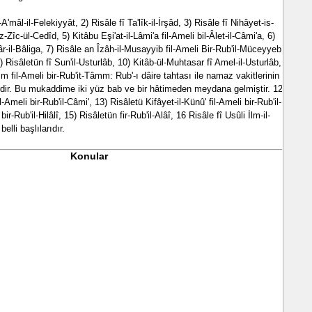
A'mâl-il-Felekiyyât, 2) Risâle fî Ta'lîk-il-İrşâd, 3) Risâle fî Nihâyet-is-
z-Zîc-ül-Cedîd, 5) Kitâbu Eşi'at-il-Lâmi'a fil-Ameli bil-Âlet-il-Câmi'a, 6)
-il-Bâliga, 7) Risâle an Îzâh-il-Musayyib fil-Ameli Bir-Rub'il-Müceyyeb,
) Risâletün fî Sun'il-Usturlâb, 10) Kitâb-ül-Muhtasar fî Amel-il-Usturlâb,
 fil-Ameli bir-Rub'it-Tâmm: Rub'-ı dâire tahtası ile namaz vakitlerinin
irdir. Bu mukaddime iki yüz bab ve bir hâtimeden meydana gelmiştir. 12)
-Ameli bir-Rub'il-Câmi', 13) Risâletü Kifâyet-il-Künû' fil-Ameli bir-Rub'il-
ir-Rub'il-Hilâlî, 15) Risâletün fir-Rub'il-Alâî, 16 Risâle fî Usûli İlm-il-
belli başlılarıdır.
Konular