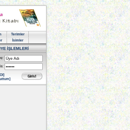
m
Terimler
er
İsimler
ÜYE İŞLEMLERİ
e:
la:
Ol]
uttum]