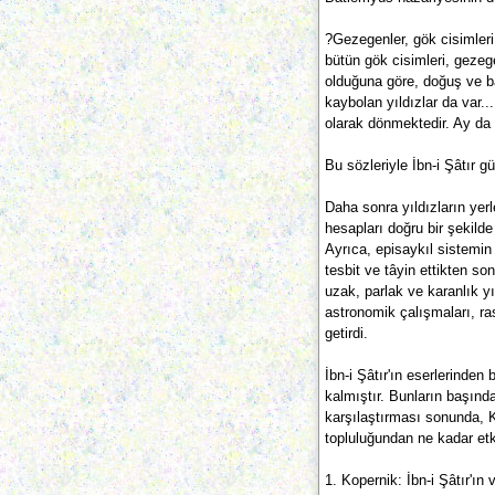
?Gezegenler, gök cisimleri
bütün gök cisimleri, gezeg
olduğuna göre, doğuş ve ba
kaybolan yıldızlar da var.
olarak dönmektedir. Ay da
Bu sözleriyle İbn-i Şâtır 
Daha sonra yıldızların yerler
hesapları doğru bir şekilde
Ayrıca, episaykıl sistemin 
tesbit ve tâyin ettikten so
uzak, parlak ve karanlık y
astronomik çalışmaları, ras
getirdi.
İbn-i Şâtır'ın eserlerinden
kalmıştır. Bunların başında
karşılaştırması sonunda, K
topluluğundan ne kadar etki
1. Kopernik: İbn-i Şâtır'ın