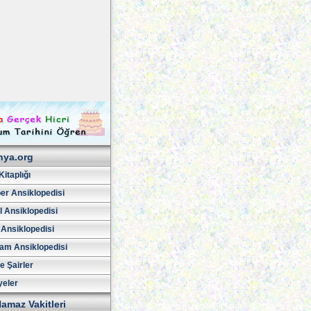
hya.org
Kitaplığı
er Ansiklopedisi
l Ansiklopedisi
 Ansiklopedisi
am Ansiklopedisi
ve Şairler
yeler
amaz Vakitleri