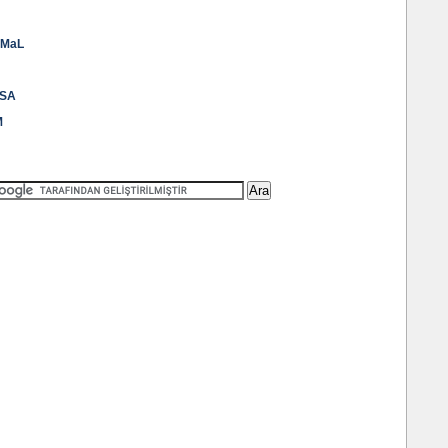
EMaL
VSA
M