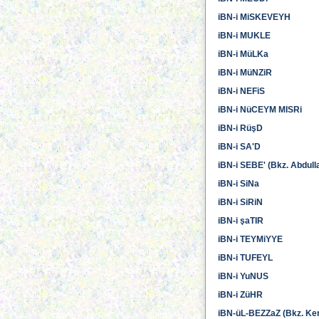
iBN-i MiSKEVEYH
iBN-i MUKLE
iBN-i MüLKa
iBN-i MüNZiR
iBN-i NEFiS
iBN-i NüCEYM MISRi
iBN-i RüşD
iBN-i SA'D
iBN-i SEBE' (Bkz. Abdull
iBN-i SiNa
iBN-i SiRiN
iBN-i şaTIR
iBN-i TEYMiYYE
iBN-i TUFEYL
iBN-i YuNUS
iBN-i ZüHR
iBN-üL-BEZZaZ (Bkz. Ker