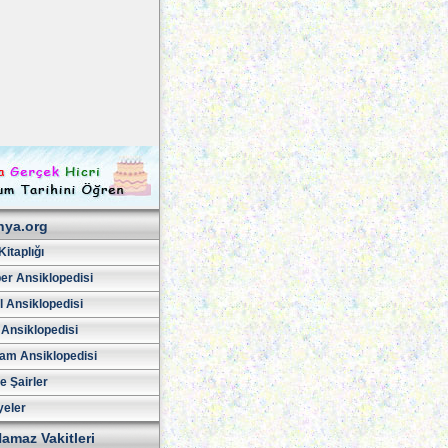
hya.org
Kitaplığı
er Ansiklopedisi
l Ansiklopedisi
 Ansiklopedisi
am Ansiklopedisi
ve Şairler
yeler
amaz Vakitleri