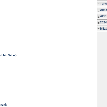
Türk
Alma
ABD 
2024
Milad
ah bin Sebe')
derî)