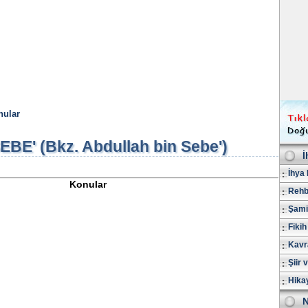
nular
SEBE' (Bkz. Abdullah bin Sebe')
İ
İhya 
Konular
Rehb
Şami
Fikih
Kavr
Şiir 
Hika
N