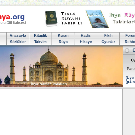
Anasayfa
Kitaplik
Kuran
Hadis
Fıkıh
Foru
Sözlükler
Takvim
Rüya
Hikaye
Oyunlar
Rehb
Üy
Paro
[Üye 
[p.Un