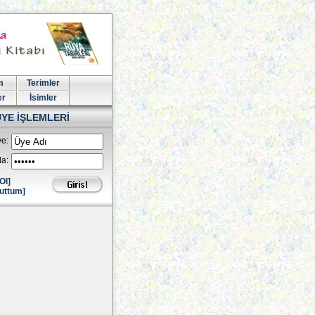
m
Terimler
er
İsimler
ÜYE İŞLEMLERİ
e:
la:
Ol]
uttum]