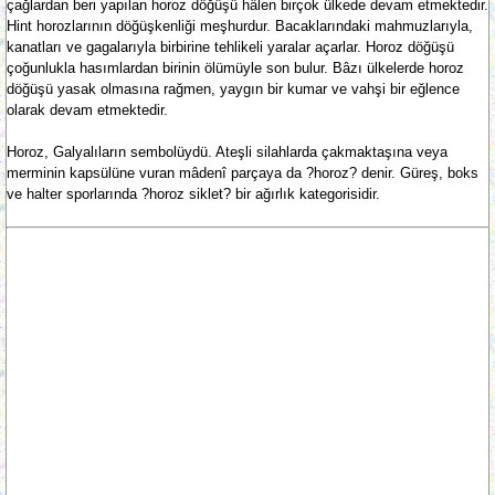
çağlardan beri yapılan horoz döğüşü hâlen birçok ülkede devam etmektedir.
Hint horozlarının döğüşkenliği meşhurdur. Bacaklarındaki mahmuzlarıyla,
kanatları ve gagalarıyla birbirine tehlikeli yaralar açarlar. Horoz döğüşü
çoğunlukla hasımlardan birinin ölümüyle son bulur. Bâzı ülkelerde horoz
döğüşü yasak olmasına rağmen, yaygın bir kumar ve vahşi bir eğlence
olarak devam etmektedir.
Horoz, Galyalıların sembolüydü. Ateşli silahlarda çakmaktaşına veya
merminin kapsülüne vuran mâdenî parçaya da ?horoz? denir. Güreş, boks
ve halter sporlarında ?horoz siklet? bir ağırlık kategorisidir.