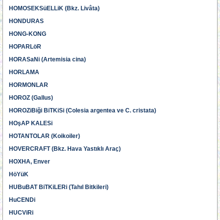
HOMOSEKSüELLiK (Bkz. Livâta)
HONDURAS
HONG-KONG
HOPARLöR
HORASaNi (Artemisia cina)
HORLAMA
HORMONLAR
HOROZ (Gallus)
HOROZiBiği BiTKiSi (Colesia argentea ve C. cristata)
HOşAP KALESi
HOTANTOLAR (Koikoiler)
HOVERCRAFT (Bkz. Hava Yastıklı Araç)
HOXHA, Enver
HöYüK
HUBuBAT BiTKiLERi (Tahıl Bitkileri)
HuCENDi
HUCViRi