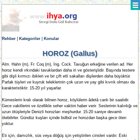
Rehber
|
Kategoriler
|
Konular
HOROZ (Gallus)
Alm. Hahn (m), Fr. Coq (m), İng. Cock. Tavuğun erkeğine verilen ad. Her
horoz kendi ırkındaki tavuklardan daha iri ve gösterişlidir. Başında testere
gibi dişli kırmızı ibikleri ve bir çift etli sakalları dişilerden daha büyüktür.
Parlak tüyleri ve kuyruk teleklerinin çok uzun ve yay gibi kıvrık olması da
karakteristiktir. 15-20 yıl yaşarlar.
Kümeslerin kralı olarak bilinen horoz, köylülerin âdetâ canlı bir saatidir.
Gece vakitlerini ve özellikle seher vaktini haber verir. Seslerinin kalınlığı ve
uzun ötüşleriyle Denizli horozları meşhurdur. 15-20 saniye devamlı
ötebilirler. Gündüz kuşları içinde bülbül ve horozdan başka gece öten
yoktur.
Eti için, damızlık, süs veya döğüş için yetiştirilen cinsleri vardır. Eski