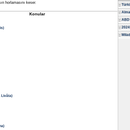
ın horlamasını keser.
Türk
Alma
Konular
ABD 
2024
is)
Milad
Livâta)
na)