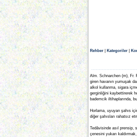
Rehber
|
Kategoriler
|
Ko
Alm. Schnarchen (m), Fr. R
giren havanın yumuşak dama
alkol kullanma, sigara iç
gerginliğini kaybettirerek 
bademcik iltihaplarında, b
Horlama, uyuyan şahıs için 
diğer şahısları rahatsız e
Tedâvisinde asıl prensip, s
çenesini yukarı kaldırmak,