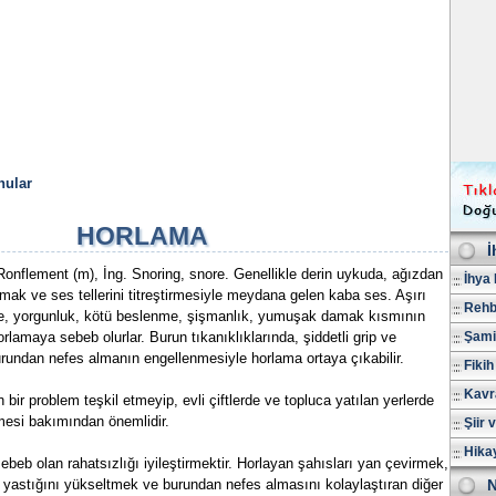
nular
HORLAMA
İ
onflement (m), İng. Snoring, snore. Genellikle derin uykuda, ağızdan
İhya 
k ve ses tellerini titreştirmesiyle meydana gelen kaba ses. Aşırı
Rehb
me, yorgunluk, kötü beslenme, şişmanlık, yumuşak damak kısmının
horlamaya sebeb olurlar. Burun tıkanıklıklarında, şiddetli grip ve
Şami
urundan nefes almanın engellenmesiyle horlama ortaya çıkabilir.
Fikih
Kavr
bir problem teşkil etmeyip, evli çiftlerde ve topluca yatılan yerlerde
tmesi bakımından önemlidir.
Şiir 
Hika
ebeb olan rahatsızlığı iyileştirmektir. Horlayan şahısları yan çevirmek,
 yastığını yükseltmek ve burundan nefes almasını kolaylaştıran diğer
N