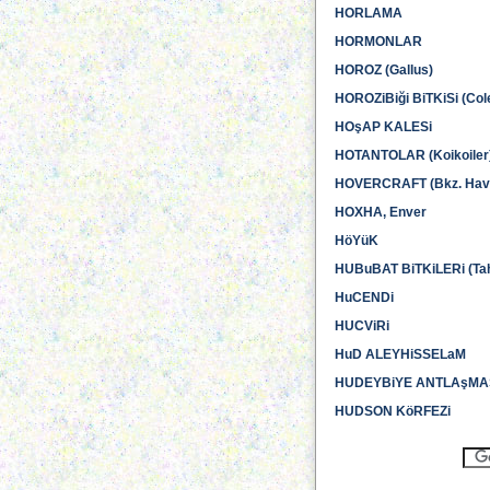
HORLAMA
HORMONLAR
HOROZ (Gallus)
HOROZiBiği BiTKiSi (Cole
HOşAP KALESi
HOTANTOLAR (Koikoiler
HOVERCRAFT (Bkz. Hava 
HOXHA, Enver
HöYüK
HUBuBAT BiTKiLERi (Tahıl
HuCENDi
HUCViRi
HuD ALEYHiSSELaM
HUDEYBiYE ANTLAşMA
HUDSON KöRFEZi