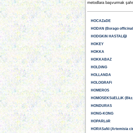
metodlara başvurmak şahs
HOCAZaDE
HODAN (Borago officinal
HODGKiN HASTALIğI
HOKEY
HOKKA
HOKKABAZ
HOLDiNG
HOLLANDA
HOLOGRAFi
HOMEROS
HOMOSEKSüELLiK (Bkz. 
HONDURAS
HONG-KONG
HOPARLöR
HORASaNi (Artemisia ci