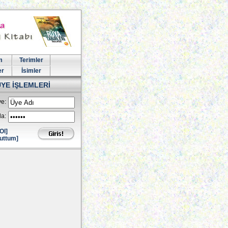
m
Terimler
er
İsimler
ÜYE İŞLEMLERİ
e:
la:
Ol]
uttum]