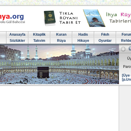
Anasayfa
Kitaplik
Kuran
Hadis
Fıkıh
Foru
Sözlükler
Takvim
Rüya
Hikaye
Oyunlar
Rehb
Üy
Paro
[Üye 
[p.Un