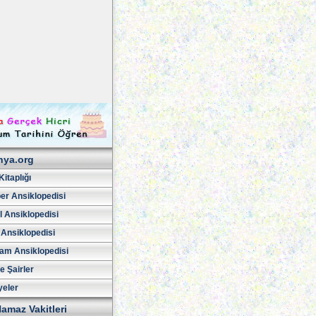
hya.org
Kitaplığı
er Ansiklopedisi
l Ansiklopedisi
 Ansiklopedisi
am Ansiklopedisi
ve Şairler
yeler
amaz Vakitleri