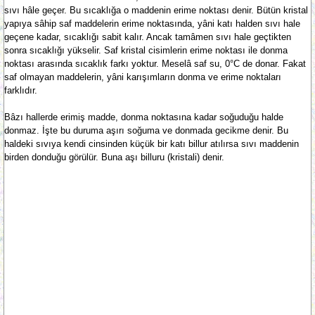
sıvı hâle geçer. Bu sıcaklığa o maddenin erime noktası denir. Bütün kristal
yapıya sâhip saf maddelerin erime noktasında, yâni katı halden sıvı hale
geçene kadar, sıcaklığı sabit kalır. Ancak tamâmen sıvı hale geçtikten
sonra sıcaklığı yükselir. Saf kristal cisimlerin erime noktası ile donma
noktası arasında sıcaklık farkı yoktur. Meselâ saf su, 0°C de donar. Fakat
saf olmayan maddelerin, yâni karışımların donma ve erime noktaları
farklıdır.
Bâzı hallerde erimiş madde, donma noktasına kadar soğuduğu halde
donmaz. İşte bu duruma aşırı soğuma ve donmada gecikme denir. Bu
haldeki sıvıya kendi cinsinden küçük bir katı billur atılırsa sıvı maddenin
birden donduğu görülür. Buna aşı billuru (kristali) denir.