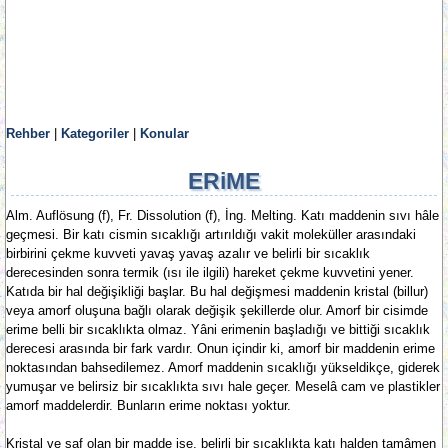
Rehber
|
Kategoriler
|
Konular
ERiME
Alm. Auflösung (f), Fr. Dissolution (f), İng. Melting. Katı maddenin sıvı hâle
geçmesi. Bir katı cismin sıcaklığı artırıldığı vakit moleküller arasındaki
birbirini çekme kuvveti yavaş yavaş azalır ve belirli bir sıcaklık
derecesinden sonra termik (ısı ile ilgili) hareket çekme kuvvetini yener.
Katıda bir hal değişikliği başlar. Bu hal değişmesi maddenin kristal (billur)
veya amorf oluşuna bağlı olarak değişik şekillerde olur. Amorf bir cisimde
erime belli bir sıcaklıkta olmaz. Yâni erimenin başladığı ve bittiği sıcaklık
derecesi arasında bir fark vardır. Onun içindir ki, amorf bir maddenin erime
noktasından bahsedilemez. Amorf maddenin sıcaklığı yükseldikçe, giderek
yumuşar ve belirsiz bir sıcaklıkta sıvı hale geçer. Meselâ cam ve plastikler
amorf maddelerdir. Bunların erime noktası yoktur.
Kristal ve saf olan bir madde ise, belirli bir sıcaklıkta katı halden tamâmen