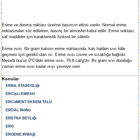
Erime ve donma noktası üzerine basıncın etkisi vardır. Normal erime
noktasından söz edilirken, basınç bir atmosfer kabul edilir. Erime noktası,
saf maddeler için karakteristik fiziksel bir sâbittir.
Erime ısısı: Bir gram katının erime noktasında, katı halden sıvı hâle
geçmesi için gerekli olan ısı. Erime ısısı cisme ve sıcaklığa bağlıdır.
Meselâ buzun 0°C'deki erime ısısı, 79,8 cal/g'dır. Bir gram sıvı donduğu
zaman erime ısısı kadar ısıyı çevreye verir.
Konular
ERBiL ATABEGLiği
ERCişLi EMRAH
ERCüMENT EKREM TALU
ERDAL iNöNü
ERETNA BEYLiği
ERG
ERGENE IRMAğI