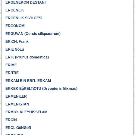
ERGENEKON DESTANI
ERGENLiK
ERGENLiK SiViLCESi
ERGONOMi
ERGUVAN (Cercis siliquastrum)
ERiCH, Frank
ERiE GöLü
ERiK (Prunus domestica)
ERiME
ERiTRE
ERKAM BiN EBi'L-ERKAM
ERKEK EğRELTiOTU (Dryopteris filixmas)
ERMENiLER
ERMENiSTAN
ERMiYa ALEYHiSSELaM
EROiN
EROL GüNGöR