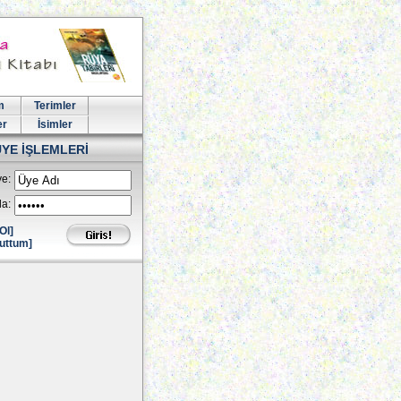
m
Terimler
er
İsimler
ÜYE İŞLEMLERİ
e:
la:
Ol]
uttum]