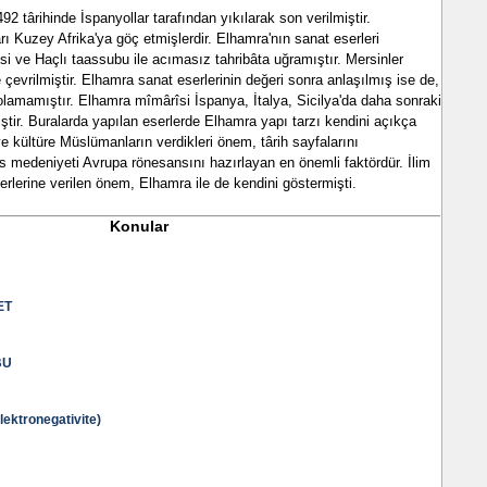
92 târihinde İspanyollar tarafından yıkılarak son verilmiştir.
ı Kuzey Afrika'ya göç etmişlerdir. Elhamra'nın sanat eserleri
esi ve Haçlı taassubu ile acımasız tahribâta uğramıştır. Mersinler
çevrilmiştir. Elhamra sanat eserlerinin değeri sonra anlaşılmış ise de,
lamamıştır. Elhamra mîmârîsi İspanya, İtalya, Sicilya'da daha sonraki
iştir. Buralarda yapılan eserlerde Elhamra yapı tarzı kendini açıkça
 ve kültüre Müslümanların verdikleri önem, târih sayfalarını
 medeniyeti Avrupa rönesansını hazırlayan en önemli faktördür. İlim
erlerine verilen önem, Elhamra ile de kendini göstermişti.
Konular
ET
BU
ktronegativite)