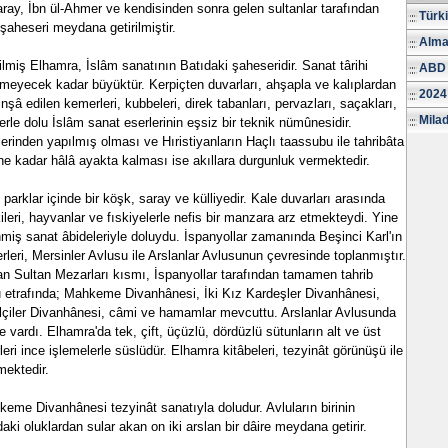
aray, İbn ül-Ahmer ve kendisinden sonra gelen sultanlar tarafından
Türk
şaheseri meydana getirilmiştir.
Alma
ilmiş Elhamra, İslâm sanatının Batıdaki şaheseridir. Sanat târihi
ABD 
meyecek kadar büyüktür. Kerpiçten duvarları, ahşapla ve kalıplardan
2024
şâ edilen kemerleri, kubbeleri, direk tabanları, pervazları, saçakları,
Milad
lerle dolu İslâm sanat eserlerinin eşsiz bir teknik nümûnesidir.
inden yapılmış olması ve Hıristiyanların Haçlı taassubu ile tahribâta
 kadar hâlâ ayakta kalması ise akıllara durgunluk vermektedir.
arklar içinde bir köşk, saray ve külliyedir. Kale duvarları arasında
kileri, hayvanlar ve fıskiyelerle nefis bir manzara arz etmekteydi. Yine
enmiş sanat âbideleriyle doluydu. İspanyollar zamanında Beşinci Karl'ın
ğerleri, Mersinler Avlusu ile Arslanlar Avlusunun çevresinde toplanmıştır.
n Sultan Mezarları kısmı, İspanyollar tarafından tamamen tahrib
su etrafında; Mahkeme Divanhânesi, İki Kız Kardeşler Divanhânesi,
lçiler Divanhânesi, câmi ve hamamlar mevcuttu. Arslanlar Avlusunda
e vardı. Elhamra'da tek, çift, üçüzlü, dördüzlü sütunların alt ve üst
rleri ince işlemelerle süslüdür. Elhamra kitâbeleri, tezyinât görünüşü ile
mektedir.
hkeme Divanhânesi tezyinât sanatıyla doludur. Avluların birinin
daki oluklardan sular akan on iki arslan bir dâire meydana getirir.