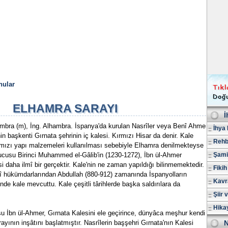
nular
ELHAMRA SARAYI
İ
ambra (m), İng. Alhambra. İspanya'da kurulan Nasrîler veya Benî Ahmer
İhya 
n başkenti Gırnata şehrinin iç kalesi. Kırmızı Hisar da denir. Kale
Rehb
rmızı yapı malzemeleri kullanılması sebebiyle Elhamra denilmekteyse
rucusu Birinci Muhammed el-Gâlib'in (1230-1272), İbn ül-Ahmer
Şami
i daha ilmî bir gerçektir. Kale'nin ne zaman yapıldığı bilinmemektedir.
Fikih
 hükümdarlarından Abdullah (880-912) zamanında İspanyolların
Kavr
de kale mevcuttu. Kale çeşitli târihlerde başka saldırılara da
Şiir 
Hika
su İbn ül-Ahmer, Gırnata Kalesini ele geçirince, dünyâca meşhur kendi
yının inşâtını başlatmıştır. Nasrîlerin başşehri Gırnata'nın Kalesi
N