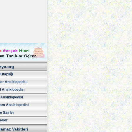
hya.org
Kitaplığı
er Ansiklopedisi
l Ansiklopedisi
 Ansiklopedisi
am Ansiklopedisi
ve Şairler
yeler
amaz Vakitleri