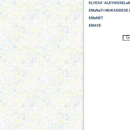
ELYESA' ALEYHiSSELa
EMaNaT-I MUKADDESE (B
EMaNET
EMAYE