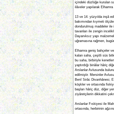
içindeki düzlüğe kurulan s
ilâveler yapılarak Elhamra 
13 ve 14. yüzyılda inşâ ed
bakımından kıymeti ölçüle
dondurulmuş maddeler ile in
tavanları ile zengin incelik
Dayanıksız yapı malzemeler
uğramasına rağmen, bugüne
Elhamra geniş bahçeler ve p
kalan saha, çeşitli süs bit
bu saha, birbiriyle kenetl
yaptırdığı binâlar hâriç di
Arslanlar Avlusunda buluna
edilmiştir. Mersinler Avlu
Benî Sirâc Divanhânesi, E
köşkler ve ortasında fiskiy
başları hâriç düz, diğer ye
ziyâretçilerin dikkatini çek
Arslanlar Fıskiyesi ile Ma
ortasında, herbirinin ağzın