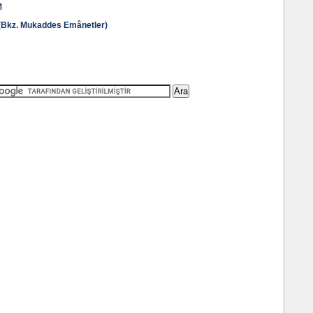
M
kz. Mukaddes Emânetler)