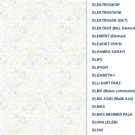
ELEKTROSKOP
ELEKTROSTATiK
ELEKTROşOK (EKT)
ELEKTROT (Bkz. Elektrol
ELEMENT (Eleman)
ELEşKiRT OVASI
ELHAMRA SARAYI
ELiPS
ELiPSOiT
ELiZABETH-I
ELLi DöRT FARZ
ELMA (Malus communis)
ELMA ASiDi (Malik Asit)
ELMAS
ELMAS MEHMED PAşA
ELVAN çELEBi
ELYAF