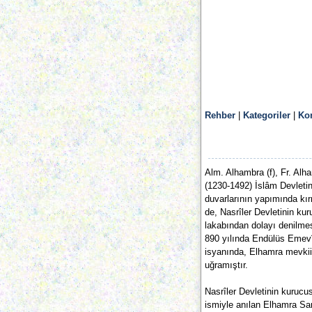
Rehber
|
Kategoriler
|
Ko
Alm. Alhambra (f), Fr. Alh
(1230-1492) İslâm Devletini
duvarlarının yapımında kı
de, Nasrîler Devletinin ku
lakabından dolayı denilmes
890 yılında Endülüs Emevî
isyanında, Elhamra mevkiin
uğramıştır.
Nasrîler Devletinin kurucu
ismiyle anılan Elhamra Sara