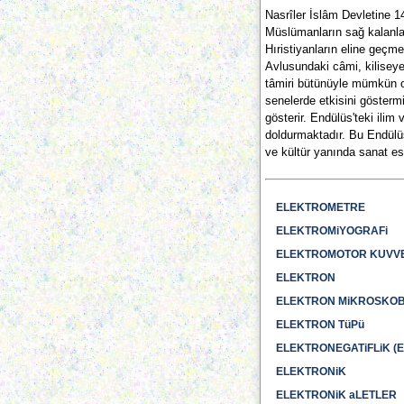
Nasrîler İslâm Devletine 14
Müslümanların sağ kalanlar
Hıristiyanların eline geçm
Avlusundaki câmi, kiliseye 
tâmiri bütünüyle mümkün o
senelerde etkisini gösterm
gösterir. Endülüs'teki ilim
doldurmaktadır. Bu Endülüs
ve kültür yanında sanat es
ELEKTROMETRE
ELEKTROMiYOGRAFi
ELEKTROMOTOR KUVV
ELEKTRON
ELEKTRON MiKROSKO
ELEKTRON TüPü
ELEKTRONEGATiFLiK (Ele
ELEKTRONiK
ELEKTRONiK aLETLER