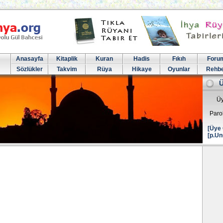
Anasayfa
Kitaplik
Kuran
Hadis
Fıkıh
Foru
Sözlükler
Takvim
Rüya
Hikaye
Oyunlar
Rehb
Üy
Paro
[Üye 
[p.Un