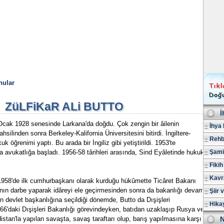
nular
ZüLFiKaR ALi BUTTO
İ
Ocak 1928 senesinde Larkana'da doğdu. Çok zengin bir âilenin
İhya 
ilinden sonra Berkeley-Kalifornia Üniversitesini bitirdi. İngiltere-
Rehb
 öğrenimi yaptı. Bu arada bir İngiliz gibi yetiştirildi. 1953'te
 avukatlığa başladı. 1956-58 târihleri arasında, Sind Eyâletinde hukuk
Şami
Fikih
Kavr
 1958'de ilk cumhurbaşkanı olarak kurduğu hükûmette Ticâret Bakanı
ın darbe yaparak idâreyi ele geçirmesinden sonra da bakanlığı devam
Şiir 
in devlet başkanlığına seçildiği dönemde, Butto da Dışişleri
Hika
3-66'daki Dışişleri Bakanlığı görevindeyken, batıdan uzaklaşıp Rusya ve
distan'la yapılan savaşta, savaş taraftarı olup, barış yapılmasına karşı
N