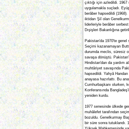
çıktığı için azledildi. 196
uygulamakla suçladı. Eyüp
berâber hapsedildi (1968)
iktidarı Şiî olan Genelku
liderleriyle berâber serbe
Dışişleri Bakanlığına getiril
Pakistan'da 1970'te genel 
Seçimi kazanamayan Butto,
durumda meclis, süresiz ola
savaşa dönüştü. Pakistan'ı
Hindistan'dan da yardım al
muhtâriyet savaşında Pakis
hapsedildi. Yahyâ Handan s
anayasa hazırlattı. Bu ana
Cumhurbaşkanı olurken, ke
Konferansında Bangladeş'i 
yeniden kurdu.
1977 senesinde ülkede gene
muhâlefet tarafından seçimle
bozuldu. Genelkurmay Baş
bir süre sonra tutuklandı. 
Yüksek Mahkemesinde yarg