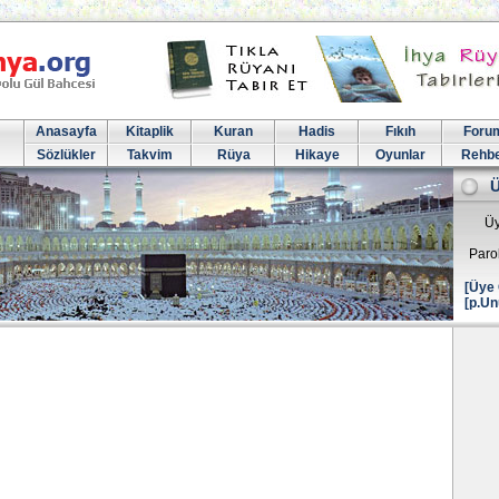
Anasayfa
Kitaplik
Kuran
Hadis
Fıkıh
Foru
Sözlükler
Takvim
Rüya
Hikaye
Oyunlar
Rehb
Üy
Paro
[Üye 
[p.Un