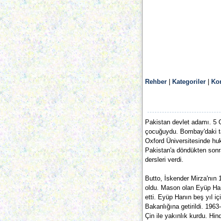
Rehber
|
Kategoriler
|
Ko
Pakistan devlet adamı. 5 
çocuğuydu. Bombay'daki tahs
Oxford Üniversitesinde hukuk
Pakistan'a döndükten sonra
dersleri verdi.
Butto, İskender Mirza'nın
oldu. Mason olan Eyüp Han
etti. Eyüp Hanın beş yıl iç
Bakanlığına getirildi. 196
Çin ile yakınlık kurdu. Hin