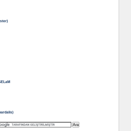
ster)
SELaM
ardalis)