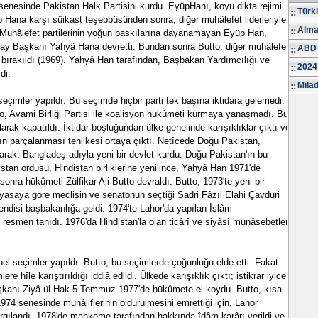
7 senesinde Pakistan Halk Partisini kurdu. EyüpHanı, koyu dikta rejimi
Türk
 Hana karşı sûikast teşebbüsünden sonra, diğer muhâlefet liderleriyle
Alma
. Muhâlefet partilerinin yoğun baskılarına dayanamayan Eyüp Han,
rmay Başkanı Yahyâ Hana devretti. Bundan sonra Butto, diğer muhâlefet
ABD 
st bırakıldı (1969). Yahyâ Han tarafından, Başbakan Yardımcılığı ve
2024
di.
Milad
seçimler yapıldı. Bu seçimde hiçbir parti tek başına iktidara gelemedi.
 Avami Birliği Partisi ile koalisyon hükûmeti kurmaya yanaşmadı. Bu
rak kapatıldı. İktidar boşluğundan ülke genelinde karışıklıklar çıktı ve
n parçalanması tehlikesi ortaya çıktı. Netîcede Doğu Pakistan,
arak, Bangladeş adıyla yeni bir devlet kurdu. Doğu Pakistan'ın bu
tan ordusu, Hindistan birliklerine yenilince, Yahyâ Han 1971'de
onra hükûmeti Zülfikar Ali Butto devraldı. Butto, 1973'te yeni bir
yasaya göre meclisin ve senatonun seçtiği Sadri Fâzıl Elahi Çavduri
ndisi başbakanlığa geldi. 1974'te Lahor'da yapılan İslâm
resmen tanıdı. 1976'da Hindistan'la olan ticârî ve siyâsî münâsebetleri
l seçimler yapıldı. Butto, bu seçimlerde çoğunluğu elde etti. Fakat
re hîle karıştırıldığı iddiâ edildi. Ülkede karışıklık çıktı; istikrar iyice
kanı Ziyâ-ül-Hak 5 Temmuz 1977'de hükûmete el koydu. Butto, kısa
1974 senesinde muhâliflerinin öldürülmesini emrettiği için, Lahor
ılandı. 1978'de mahkeme tarafından hakkında îdâm karârı verildi ve