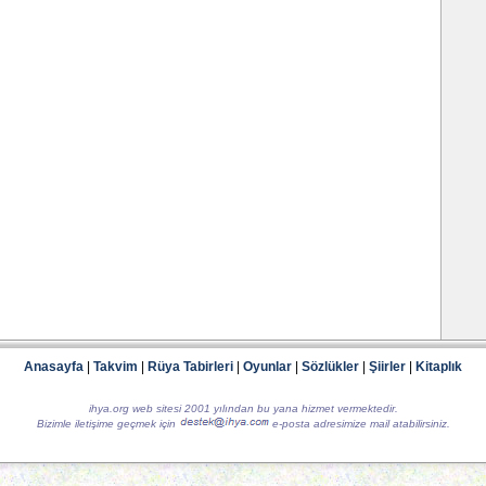
Anasayfa
|
Takvim
|
Rüya Tabirleri
|
Oyunlar
|
Sözlükler
|
Şiirler
|
Kitaplık
ihya.org web sitesi 2001 yılından bu yana hizmet vermektedir.
Bizimle iletişime geçmek için
e-posta adresimize mail atabilirsiniz.