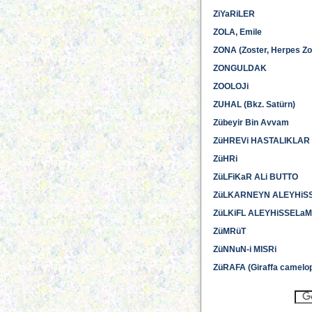
ZiYaRiLER
ZOLA, Emile
ZONA (Zoster, Herpes Zo
ZONGULDAK
ZOOLOJi
ZUHAL (Bkz. Satürn)
Zübeyir Bin Avvam
ZüHREVi HASTALIKLAR
ZüHRi
ZüLFiKaR ALi BUTTO
ZüLKARNEYN ALEYHiS
ZüLKiFL ALEYHiSSELaM
ZüMRüT
ZüNNuN-i MISRi
ZüRAFA (Giraffa camelop