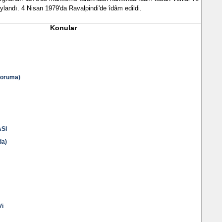
landı. 4 Nisan 1979'da Ravalpindi'de îdâm edildi.
Konular
Koruma)
SI
da)
i