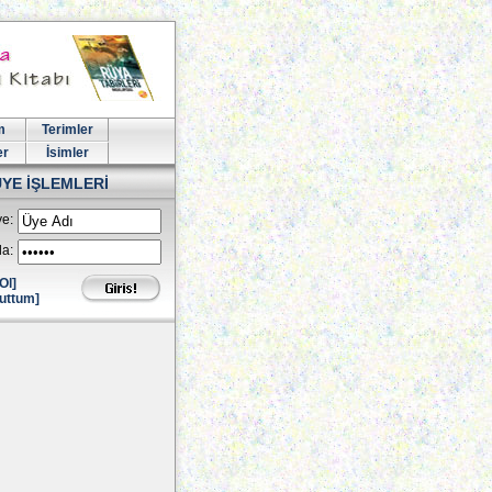
m
Terimler
er
İsimler
ÜYE İŞLEMLERİ
e:
la:
Ol]
uttum]