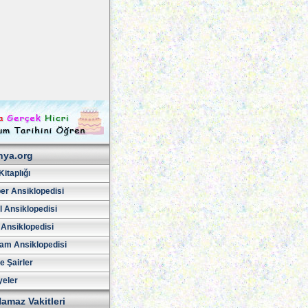
hya.org
Kitaplığı
er Ansiklopedisi
l Ansiklopedisi
 Ansiklopedisi
am Ansiklopedisi
ve Şairler
yeler
amaz Vakitleri