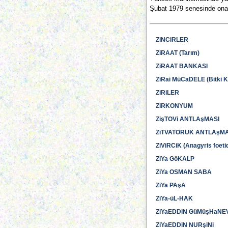
Şubat 1979 senesinde onay
ZiNCiRLER
ZiRAAT (Tarım)
ZiRAAT BANKASI
ZiRai MüCaDELE (Bitki 
ZiRiLER
ZiRKONYUM
ZişTOVi ANTLAşMASI
ZiTVATORUK ANTLAşMA
ZiViRCiK (Anagyris foeti
ZiYa GöKALP
ZiYa OSMAN SABA
ZiYa PAşA
ZiYa-üL-HAK
ZiYaEDDiN GüMüşHaNEV
ZiYaEDDiN NURşiNi