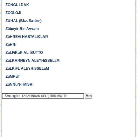
ZONGULDAK
ZOOLOJi
ZUHAL (Bkz. Satürn)
Zübeyir Bin Avvam
ZüHREVi HASTALIKLAR
ZüHRi
ZüLFiKaR ALi BUTTO
ZüLKARNEYN ALEYHiSSELaM
ZüLKiFL ALEYHiSSELaM
ZüMRüT
ZüNNuN-i MISRi