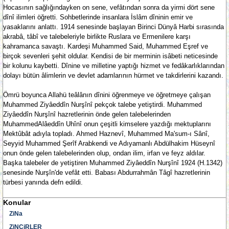
Hocasının sağlığındayken on sene, vefâtından sonra da yirmi dört sene
dînî ilimleri öğretti. Sohbetlerinde insanlara İslâm dîninin emir ve
yasaklarını anlattı. 1914 senesinde başlayan Birinci Dünyâ Harbi sırasında
akrabâ, tâbî ve talebeleriyle birlikte Ruslara ve Ermenilere karşı
kahramanca savaştı. Kardeşi Muhammed Said, Muhammed Eşref ve
birçok sevenleri şehit oldular. Kendisi de bir merminin isâbeti neticesinde
bir kolunu kaybetti. Dînine ve milletine yaptığı hizmet ve fedâkarlıklarından
dolayı bütün âlimlerin ve devlet adamlarının hürmet ve takdirlerini kazandı.
Ömrü boyunca Allahü teâlânın dînini öğrenmeye ve öğretmeye çalışan
Muhammed Ziyâeddîn Nurşînî pekçok talebe yetiştirdi. Muhammed
Ziyâeddîn Nurşînî hazretlerinin önde gelen talebelerinden
MuhammedAlâeddîn Uhînî onun çeşitli kimselere yazdığı mektuplarını
Mektûbât adıyla topladı. Ahmed Haznevî, Muhammed Ma'sum-ı Sânî,
Seyyid Muhammed Şerîf Arabkendi ve Adıyamanlı Abdülhakim Hüseynî
onun önde gelen talebelerinden olup, ondan ilim, irfan ve feyz aldılar.
Başka talebeler de yetiştiren Muhammed Ziyâeddîn Nurşînî 1924 (H.1342)
senesinde Nurşîn'de vefât etti. Babası Abdurrahmân Tâgî hazretlerinin
türbesi yanında defn edildi.
Konular
ZiNa
ZiNCiRLER