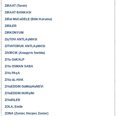
ZiRAAT (Tarım)
ZiRAAT BANKASI
ZiRai MüCaDELE (Bitki Koruma)
ZiRiLER
ZiRKONYUM
ZişTOVi ANTLAşMASI
ZiTVATORUK ANTLAşMASI
ZiViRCiK (Anagyris foetida)
ZiYa GöKALP
ZiYa OSMAN SABA
ZiYa PAşA
ZiYa-üL-HAK
ZiYaEDDiN GüMüşHaNEVi
ZiYaEDDiN NURşiNi
ZiYaRiLER
ZOLA, Emile
ZONA (Zoster, Herpes Zoster)