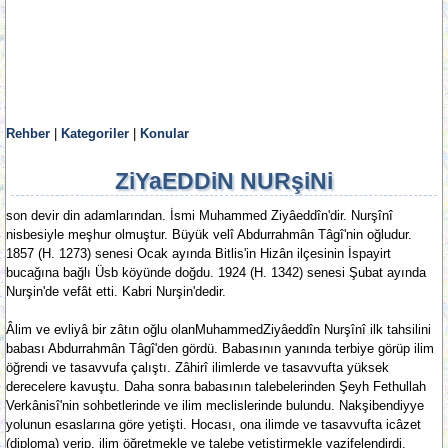
Rehber
|
Kategoriler
|
Konular
ZiYaEDDiN NURşiNi
son devir din adamlarından. İsmi Muhammed Ziyâeddîn'dir. Nurşînî
nisbesiyle meşhur olmuştur. Büyük velî Abdurrahmân Tâgî'nin oğludur.
1857 (H. 1273) senesi Ocak ayında Bitlis'in Hizân ilçesinin İspayirt
bucağına bağlı Üsb köyünde doğdu. 1924 (H. 1342) senesi Şubat ayında
Nurşin'de vefât etti. Kabri Nurşin'dedir.
Âlim ve evliyâ bir zâtın oğlu olanMuhammedZiyâeddîn Nurşînî ilk tahsilini
babası Abdurrahmân Tâgî'den gördü. Babasının yanında terbiye görüp ilim
öğrendi ve tasavvufa çalıştı. Zâhirî ilimlerde ve tasavvufta yüksek
derecelere kavuştu. Daha sonra babasının talebelerinden Şeyh Fethullah
Verkânisî'nin sohbetlerinde ve ilim meclislerinde bulundu. Nakşibendiyye
yolunun esaslarına göre yetişti. Hocası, ona ilimde ve tasavvufta icâzet
(diploma) verip, ilim öğretmekle ve talebe yetiştirmekle vazifelendirdi.