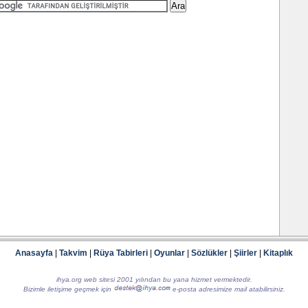
Anasayfa
|
Takvim
|
Rüya Tabirleri
|
Oyunlar
|
Sözlükler
|
Şiirler
|
Kitaplık
ihya.org web sitesi 2001 yılından bu yana hizmet vermektedir.
Bizimle iletişime geçmek için
e-posta adresimize mail atabilirsiniz.