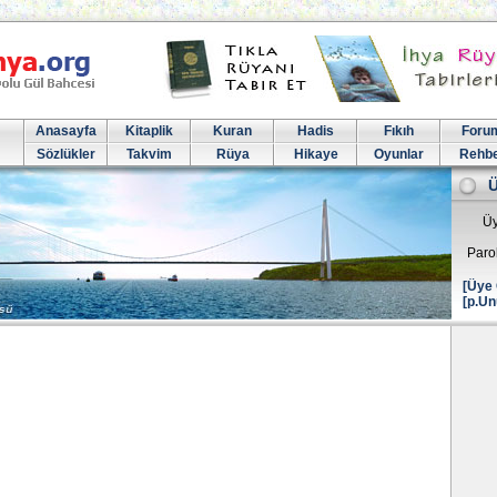
Anasayfa
Kitaplik
Kuran
Hadis
Fıkıh
Foru
Sözlükler
Takvim
Rüya
Hikaye
Oyunlar
Rehb
Üy
Paro
[Üye 
[p.Un