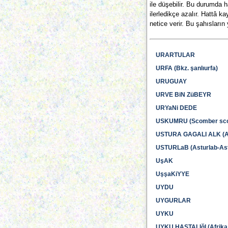
ile düşebilir. Bu durumda 
ilerledikçe azalır. Hattâ ka
netice verir. Bu şahısların 
URARTULAR
URFA (Bkz. şanlıurfa)
URUGUAY
URVE BiN ZüBEYR
URYaNi DEDE
USKUMRU (Scomber sc
USTURA GAGALI ALK (Al
USTURLaB (Asturlab-Ast
UşAK
UşşaKiYYE
UYDU
UYGURLAR
UYKU
UYKU HASTALIğI (Afrika 