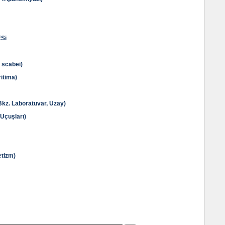
Si
scabei)
itima)
z. Laboratuvar, Uzay)
Uçuşları)
tizm)