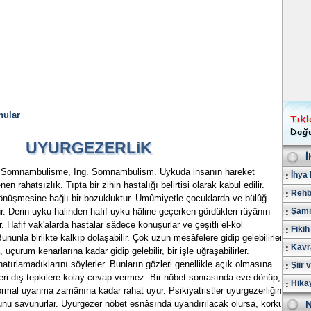
nular
UYURGEZERLiK
İ
 Somnambulisme, İng. Somnambulism. Uykuda insanın hareket
İhya 
en rahatsızlık. Tıpta bir zihin hastalığı belirtisi olarak kabul edilir.
Rehb
dönüşmesine bağlı bir bozukluktur. Umûmiyetle çocuklarda ve bülûğ
r. Derin uyku halinden hafif uyku hâline geçerken gördükleri rüyânın
Şami
er. Hafif vak'alarda hastalar sâdece konuşurlar ve çeşitli el-kol
Fikih
ununla birlikte kalkıp dolaşabilir. Çok uzun mesâfelere gidip gelebilirler.
Kavr
uçurum kenarlarına kadar gidip gelebilir, bir işle uğraşabilirler.
atırlamadıklarını söylerler. Bunların gözleri genellikle açık olmasına
Şiir 
leri dış tepkilere kolay cevap vermez. Bir nöbet sonrasında eve dönüp,
Hika
ormal uyanma zamânına kadar rahat uyur. Psikiyatristler uyurgezerliğin
duğunu savunurlar. Uyurgezer nöbet esnâsında uyandırılacak olursa, korku
N