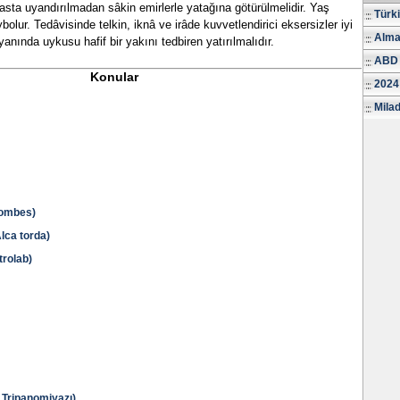
hasta uyandırılmadan sâkin emirlerle yatağına götürülmelidir. Yaş
Türk
ybolur. Tedâvisinde telkin, iknâ ve irâde kuvvetlendirici eksersizler iyi
Alma
yanında uykusu hafif bir yakını tedbiren yatırılmalıdır.
ABD 
Konular
2024
Milad
ombes)
ca torda)
rolab)
Tripanomiyazı)