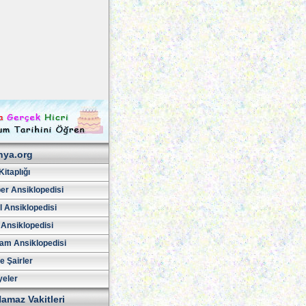
hya.org
Kitaplığı
er Ansiklopedisi
l Ansiklopedisi
 Ansiklopedisi
am Ansiklopedisi
ve Şairler
yeler
amaz Vakitleri