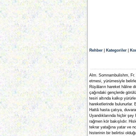
Rehber
|
Kategoriler
|
Ko
Alm. Somnambulishm, Fr.
etmesi, yürümesiyle belirlen
Rüyâların hareket hâline 
çağındaki gençlerde görülü
tesiri altında kalkıp yürürl
hareketlerinde bulunurlar. B
Hattâ hasta çatıya, duvara, 
Uyandıklarında hiçbir şey h
rağmen kör bakışlıdır. His
tekrar yatağına yatar ve n
histerinin bir belirtisi ol