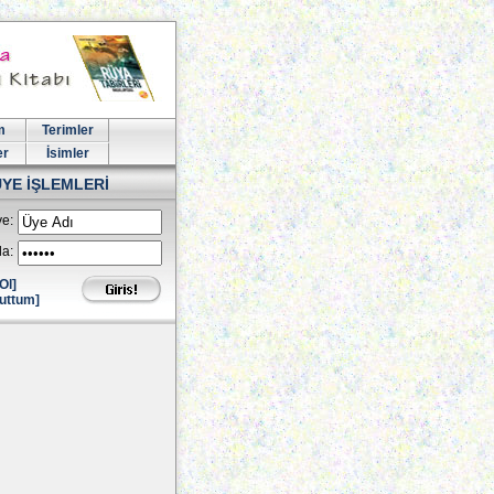
m
Terimler
er
İsimler
ÜYE İŞLEMLERİ
e:
la:
Ol]
uttum]