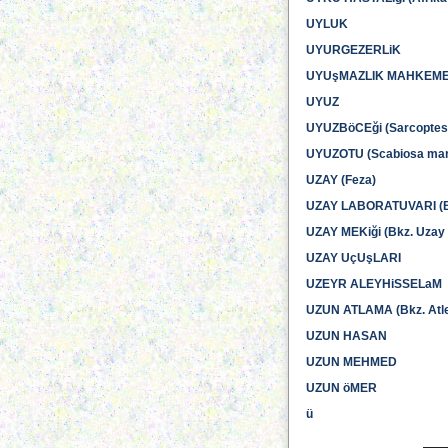
UYLUK
UYURGEZERLiK
UYUşMAZLIK MAHKEME
UYUZ
UYUZBöCEği (Sarcoptes 
UYUZOTU (Scabiosa mar
UZAY (Feza)
UZAY LABORATUVARI (Bk
UZAY MEKiği (Bkz. Uzay 
UZAY UçUşLARI
UZEYR ALEYHiSSELaM
UZUN ATLAMA (Bkz. Atle
UZUN HASAN
UZUN MEHMED
UZUN öMER
ü