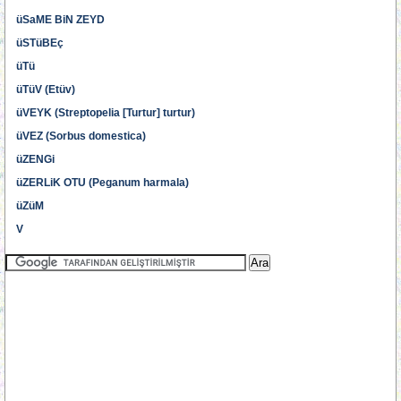
üSaME BiN ZEYD
üSTüBEç
üTü
üTüV (Etüv)
üVEYK (Streptopelia [Turtur] turtur)
üVEZ (Sorbus domestica)
üZENGi
üZERLiK OTU (Peganum harmala)
üZüM
V