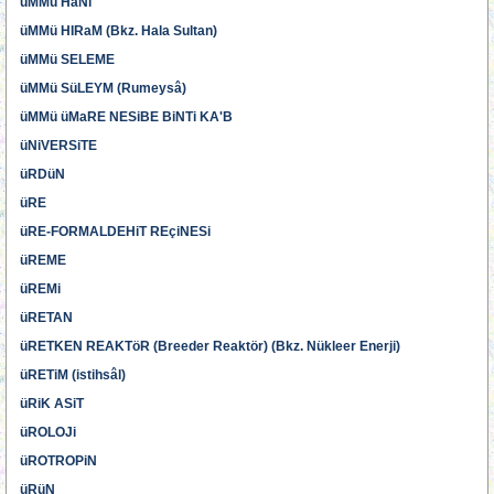
üMMü HaNi
üMMü HIRaM (Bkz. Hala Sultan)
üMMü SELEME
üMMü SüLEYM (Rumeysâ)
üMMü üMaRE NESiBE BiNTi KA'B
üNiVERSiTE
üRDüN
üRE
üRE-FORMALDEHiT REçiNESi
üREME
üREMi
üRETAN
üRETKEN REAKTöR (Breeder Reaktör) (Bkz. Nükleer Enerji)
üRETiM (istihsâl)
üRiK ASiT
üROLOJi
üROTROPiN
üRüN