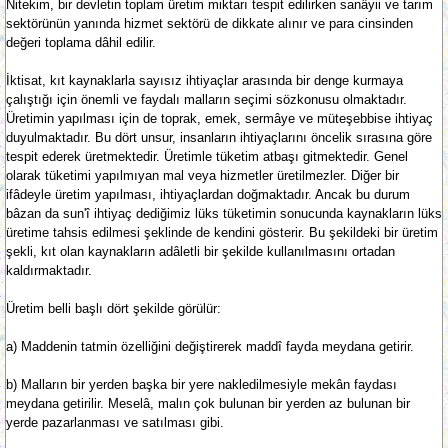
Nitekim, bir devletin toplam üretim miktarı tespit edilirken sanâyii ve tarım
sektörünün yanında hizmet sektörü de dikkate alınır ve para cinsinden
değeri toplama dâhil edilir.
İktisat, kıt kaynaklarla sayısız ihtiyaçlar arasında bir denge kurmaya
çalıştığı için önemli ve faydalı malların seçimi sözkonusu olmaktadır.
Üretimin yapılması için de toprak, emek, sermâye ve müteşebbise ihtiyaç
duyulmaktadır. Bu dört unsur, insanların ihtiyaçlarını öncelik sırasına göre
tespit ederek üretmektedir. Üretimle tüketim atbaşı gitmektedir. Genel
olarak tüketimi yapılmıyan mal veya hizmetler üretilmezler. Diğer bir
ifâdeyle üretim yapılması, ihtiyaçlardan doğmaktadır. Ancak bu durum
bâzan da sun'î ihtiyaç dediğimiz lüks tüketimin sonucunda kaynakların lüks
üretime tahsis edilmesi şeklinde de kendini gösterir. Bu şekildeki bir üretim
şekli, kıt olan kaynakların adâletli bir şekilde kullanılmasını ortadan
kaldırmaktadır.
Üretim belli başlı dört şekilde görülür:
a) Maddenin tatmin özelliğini değiştirerek maddî fayda meydana getirir.
b) Malların bir yerden başka bir yere nakledilmesiyle mekân faydası
meydana getirilir. Meselâ, malın çok bulunan bir yerden az bulunan bir
yerde pazarlanması ve satılması gibi.