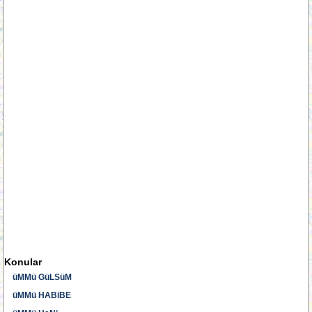
Konular
üMMü GüLSüM
üMMü HABiBE