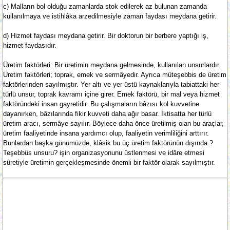
c) Malların bol olduğu zamanlarda stok edilerek az bulunan zamanda
kullanılmaya ve istihlâka arzedilmesiyle zaman faydası meydana getirir.
d) Hizmet faydası meydana getirir. Bir doktorun bir berbere yaptığı iş,
hizmet faydasıdır.
Üretim faktörleri: Bir üretimin meydana gelmesinde, kullanılan unsurlardır.
Üretim faktörleri; toprak, emek ve sermâyedir. Ayrıca müteşebbis de üretim
faktörlerinden sayılmıştır. Yer altı ve yer üstü kaynaklarıyla tabiattaki her
türlü unsur, toprak kavramı içine girer. Emek faktörü, bir mal veya hizmet
faktöründeki insan gayretidir. Bu çalışmaların bâzısı kol kuvvetine
dayanırken, bâzılarında fikir kuvveti daha ağır basar. İktisatta her türlü
üretim aracı, sermâye sayılır. Böylece daha önce üretilmiş olan bu araçlar,
üretim faaliyetinde insana yardımcı olup, faaliyetin verimliliğini arttırır.
Bunlardan başka günümüzde, klâsik bu üç üretim faktörünün dışında ?
Teşebbüs unsuru? işin organizasyonunu üstlenmesi ve idâre etmesi
sûretiyle üretimin gerçekleşmesinde önemli bir faktör olarak sayılmıştır.