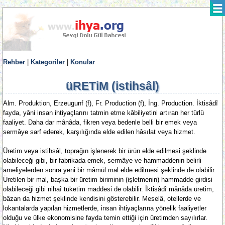
Rehber
|
Kategoriler
|
Konular
üRETiM (istihsâl)
Alm. Produktion, Erzeugunf (f), Fr. Production (f), İng. Production. İktisâdî
fayda, yâni insan ihtiyaçlarını tatmin etme kâbiliyetini artıran her türlü
faaliyet. Daha dar mânâda, fikren veya bedenle belli bir emek veya
sermâye sarf ederek, karşılığında elde edilen hâsılat veya hizmet.
Üretim veya istihsâl, toprağın işlenerek bir ürün elde edilmesi şeklinde
olabileceği gibi, bir fabrikada emek, sermâye ve hammaddenin belirli
ameliyelerden sonra yeni bir mâmül mal elde edilmesi şeklinde de olabilir.
Üretilen bir mal, başka bir üretim biriminin (işletmenin) hammadde girdisi
olabileceği gibi nihaî tüketim maddesi de olabilir. İktisâdî mânâda üretim,
bâzan da hizmet şeklinde kendisini gösterebilir. Meselâ, otellerde ve
lokantalarda yapılan hizmetlerde, insan ihtiyaçlarına yönelik faaliyetler
olduğu ve ülke ekonomisine fayda temin ettiği için üretimden sayılırlar.