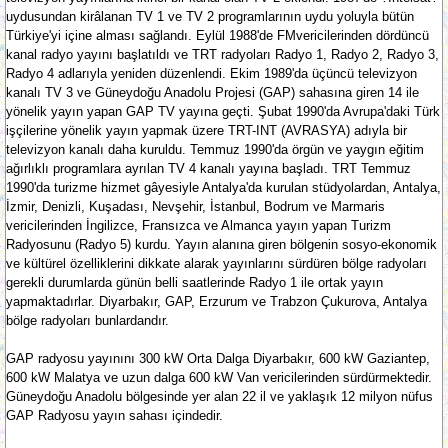
uydusundan kirâlanan TV 1 ve TV 2 programlarının uydu yoluyla bütün
Türkiye'yi içine alması sağlandı. Eylül 1988'de FMvericilerinden dördüncü
kanal radyo yayını başlatıldı ve TRT radyoları Radyo 1, Radyo 2, Radyo 3,
Radyo 4 adlarıyla yeniden düzenlendi. Ekim 1989'da üçüncü televizyon
kanalı TV 3 ve Güneydoğu Anadolu Projesi (GAP) sahasına giren 14 ile
yönelik yayın yapan GAP TV yayına geçti. Şubat 1990'da Avrupa'daki Türk
işçilerine yönelik yayın yapmak üzere TRT-INT (AVRASYA) adıyla bir
televizyon kanalı daha kuruldu. Temmuz 1990'da örgün ve yaygın eğitim
ağırlıklı programlara ayrılan TV 4 kanalı yayına başladı. TRT Temmuz
1990'da turizme hizmet gâyesiyle Antalya'da kurulan stüdyolardan, Antalya,
İzmir, Denizli, Kuşadası, Nevşehir, İstanbul, Bodrum ve Marmaris
vericilerinden İngilizce, Fransızca ve Almanca yayın yapan Turizm
Radyosunu (Radyo 5) kurdu. Yayın alanına giren bölgenin sosyo-ekonomik
ve kültürel özelliklerini dikkate alarak yayınlarını sürdüren bölge radyoları
gerekli durumlarda günün belli saatlerinde Radyo 1 ile ortak yayın
yapmaktadırlar. Diyarbakır, GAP, Erzurum ve Trabzon Çukurova, Antalya
bölge radyoları bunlardandır.
GAP radyosu yayınını 300 kW Orta Dalga Diyarbakır, 600 kW Gaziantep,
600 kW Malatya ve uzun dalga 600 kW Van vericilerinden sürdürmektedir.
Güneydoğu Anadolu bölgesinde yer alan 22 il ve yaklaşık 12 milyon nüfus
GAP Radyosu yayın sahası içindedir.