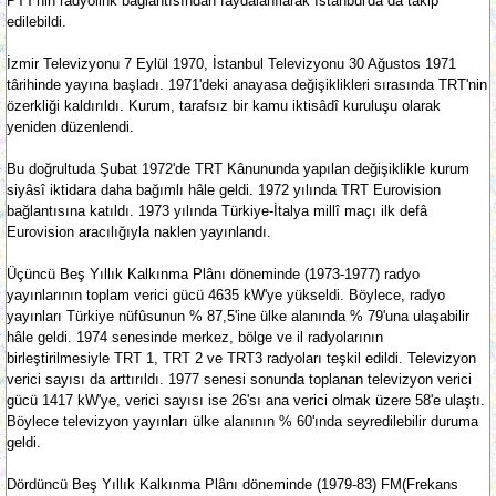
PTT'nin radyolink bağlantısından faydalanılarak İstanbul'da da tâkip
edilebildi.
İzmir Televizyonu 7 Eylül 1970, İstanbul Televizyonu 30 Ağustos 1971
târihinde yayına başladı. 1971'deki anayasa değişiklikleri sırasında TRT'nin
özerkliği kaldırıldı. Kurum, tarafsız bir kamu iktisâdî kuruluşu olarak
yeniden düzenlendi.
Bu doğrultuda Şubat 1972'de TRT Kânununda yapılan değişiklikle kurum
siyâsî iktidara daha bağımlı hâle geldi. 1972 yılında TRT Eurovision
bağlantısına katıldı. 1973 yılında Türkiye-İtalya millî maçı ilk defâ
Eurovision aracılığıyla naklen yayınlandı.
Üçüncü Beş Yıllık Kalkınma Plânı döneminde (1973-1977) radyo
yayınlarının toplam verici gücü 4635 kW'ye yükseldi. Böylece, radyo
yayınları Türkiye nüfûsunun % 87,5'ine ülke alanında % 79'una ulaşabilir
hâle geldi. 1974 senesinde merkez, bölge ve il radyolarının
birleştirilmesiyle TRT 1, TRT 2 ve TRT3 radyoları teşkil edildi. Televizyon
verici sayısı da arttırıldı. 1977 senesi sonunda toplanan televizyon verici
gücü 1417 kW'ye, verici sayısı ise 26'sı ana verici olmak üzere 58'e ulaştı.
Böylece televizyon yayınları ülke alanının % 60'ında seyredilebilir duruma
geldi.
Dördüncü Beş Yıllık Kalkınma Plânı döneminde (1979-83) FM(Frekans