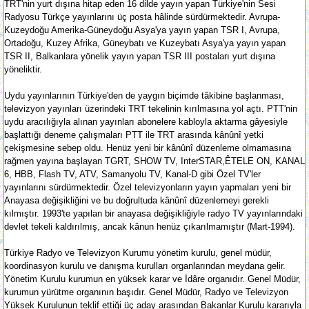
TRT'nin yurt dışına hitap eden 16 dilde yayın yapan Türkiye'nin Sesi
Radyosu Türkçe yayınlarını üç posta hâlinde sürdürmektedir. Avrupa-
Kuzeydoğu Amerika-Güneydoğu Asya'ya yayın yapan TSR I, Avrupa,
Ortadoğu, Kuzey Afrika, Güneybatı ve Kuzeybatı Asya'ya yayın yapan
TSR II, Balkanlara yönelik yayın yapan TSR III postaları yurt dışına
yöneliktir.
Uydu yayınlarının Türkiye'den de yaygın biçimde tâkibine başlanması,
televizyon yayınları üzerindeki TRT tekelinin kırılmasına yol açtı. PTT'nin
uydu aracılığıyla alınan yayınları abonelere kabloyla aktarma gâyesiyle
başlattığı deneme çalışmaları PTT ile TRT arasında kânûnî yetki
çekişmesine sebep oldu. Henüz yeni bir kânûnî düzenleme olmamasına
rağmen yayına başlayan TGRT, SHOW TV, InterSTAR,ÊTELE ON, KANAL
6, HBB, Flash TV, ATV, Samanyolu TV, Kanal-D gibi Özel TV'ler
yayınlarını sürdürmektedir. Özel televizyonların yayın yapmaları yeni bir
Anayasa değişikliğini ve bu doğrultuda kânûnî düzenlemeyi gerekli
kılmıştır. 1993'te yapılan bir anayasa değişikliğiyle radyo TV yayınlarındaki
devlet tekeli kaldırılmış, ancak kânun henüz çıkarılmamıştır (Mart-1994).
Türkiye Radyo ve Televizyon Kurumu yönetim kurulu, genel müdür,
koordinasyon kurulu ve danışma kurulları organlarından meydana gelir.
Yönetim Kurulu kurumun en yüksek karar ve İdâre organıdır. Genel Müdür,
kurumun yürütme organının başıdır. Genel Müdür, Radyo ve Televizyon
Yüksek Kurulunun teklif ettiği üç aday arasından Bakanlar Kurulu kararıyla