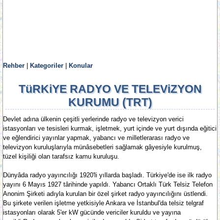
Rehber
|
Kategoriler
|
Konular
TüRKiYE RADYO VE TELEViZYON
KURUMU (TRT)
Devlet adına ülkenin çeşitli yerlerinde radyo ve televizyon verici
istasyonları ve tesisleri kurmak, işletmek, yurt içinde ve yurt dışında eğitici
ve eğlendirici yayınlar yapmak, yabancı ve milletlerarası radyo ve
televizyon kuruluşlarıyla münâsebetleri sağlamak gâyesiyle kurulmuş,
tüzel kişiliği olan tarafsız kamu kuruluşu.
Dünyâda radyo yayıncılığı 1920'li yıllarda başladı. Türkiye'de ise ilk radyo
yayını 6 Mayıs 1927 târihinde yapıldı. Yabancı Ortaklı Türk Telsiz Telefon
Anonim Şirketi adıyla kurulan bir özel şirket radyo yayıncılığını üstlendi.
Bu şirkete verilen işletme yetkisiyle Ankara ve İstanbul'da telsiz telgraf
istasyonları olarak 5'er kW gücünde vericiler kuruldu ve yayına