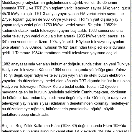
Modülasyon) radyolarının geliştirilmesine ağırlık verildi. Bu dönemin
sonunda TRT 1 ve TRT 2'nin toplam verici istasyon sayısı 14'e; verici gücü
4578 kW'ye ulaştı. TRT 3 adıyla yayın yapan FM vericilerinin sayısı ise
27'ye; toplam güçleri de 960 kW'ye yükseldi. TRT'nin yurt dışına yayın
yapan radyo verici gücü 1750 kW'ye; verici sayısı 5'e çıktı. 1982'de
kademeli olarak renkli televizyon yayını başlatıldı. 1983 senesi sonuna
kadar televizyon verici gücü altı kat artarak 1935 kW'ye verici sayısı ise
34'ü ana verici olmak üzere 199'a yükseldi. Böylece televizyon yayınları
ülke alanının % 80'inde, nüfûsun % 91'i tarafından tâkip edilebilir duruma
geldi. 1 Temmuz 1984'te tamâmen renkli televizyon yayınına geçildi.
1982 anayasasında yer alan hükümler doğrultusunda çıkarılan yeni Türkiye
Radyo ve Televizyon Kânunu 1984 senesi başında yürürlüğe girdi. Yalnız
TRT'yi değil, diğer radyo ve televizyon yayınları ile öteki bütün elektronik
yayınları da düzenlemeyi hedef alan kânunla TRT dışında bir üst kurul olan
Radyo ve Televizyon Yüksek Kurulu teşkil edildi. Toplam 12 üyeden
meydana gelen bu kurulun üyelerinin sekizinin Cumhurbaşkanı, dördünün
de hükûmet tarafından tâyin edilmesi öngörülüyordu. Görünüşte radyo ve
televizyon yayınlarını siyâsî iktidarların denetiminden korumayı hedefleyen
bu düzenlemeye rağmen, hükûmetlerin yayınlardaki ağırlığı büyük
tenkitlere sebep olmaktadır.
Beşinci Beş Yıllık Kalkınma Plânı (1985-89) doğrultusunda Ekim 1986'da
televizyon yayınlarına ikinci bir kanal olan TV 2 eklendi. 1987'de ?İntelsat?