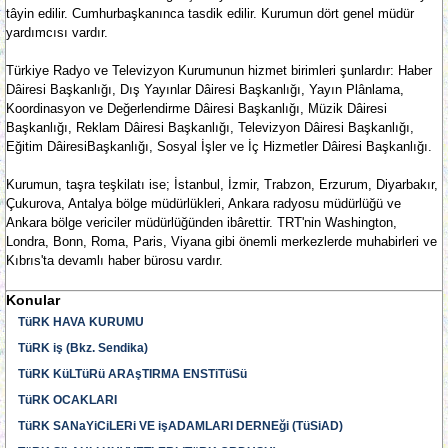
tâyin edilir. Cumhurbaşkanınca tasdik edilir. Kurumun dört genel müdür
yardımcısı vardır.
Türkiye Radyo ve Televizyon Kurumunun hizmet birimleri şunlardır: Haber
Dâiresi Başkanlığı, Dış Yayınlar Dâiresi Başkanlığı, Yayın Plânlama,
Koordinasyon ve Değerlendirme Dâiresi Başkanlığı, Müzik Dâiresi
Başkanlığı, Reklam Dâiresi Başkanlığı, Televizyon Dâiresi Başkanlığı,
Eğitim DâiresiBaşkanlığı, Sosyal İşler ve İç Hizmetler Dâiresi Başkanlığı.
Kurumun, taşra teşkilatı ise; İstanbul, İzmir, Trabzon, Erzurum, Diyarbakır,
Çukurova, Antalya bölge müdürlükleri, Ankara radyosu müdürlüğü ve
Ankara bölge vericiler müdürlüğünden ibârettir. TRT'nin Washington,
Londra, Bonn, Roma, Paris, Viyana gibi önemli merkezlerde muhabirleri ve
Kıbrıs'ta devamlı haber bürosu vardır.
Konular
TüRK HAVA KURUMU
TüRK iş (Bkz. Sendika)
TüRK KüLTüRü ARAşTIRMA ENSTiTüSü
TüRK OCAKLARI
TüRK SANaYiCiLERi VE işADAMLARI DERNEği (TüSiAD)