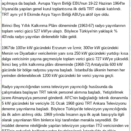
açılmaya da başladı. Avrupa Yayın Birliği EBU'nun 19-22 Haziran 1964'te
Viyana'da yapılan genel kurul toplantısına ilk defâ TRT olarak katılındı.
TRT aynı yıl 9 Ekimde Asya Yayın Birliği ABU'ya aktif üye oldu.
Birinci Beş Yıllık Kalkınma Plânı döneminde (1963-67) radyo yayınlarının
toplam verici gücü 527 kW'ye ulaştı. Böylece Türkiye'nin yaklaşık %
40'ında radyo yayınları dinlenebilir hâle geldi.
1967'de 100'er kW gücündeki Erzurum ve İzmir, 300'er kW gücündeki
Mersin ve Diyarbakır vericilerinin yanı sıra 250 kW gücündeki yurtdışı kısa
dalga vericisinin yayına geçmesiyle toplam verici gücü 727 kW'ye yükseldi.
İkinci beş yıllık kalkınma plânı döneminde (1968-72) Antalya'da 600 kW
gücünde bir bölge radyosu yayına başladı. İstanbul'da ülkenin hemen her
yerinden dinlenebilecek 1200 kW gücündeki bir verici yayına geçti.
Radyo yayıncılığından sonra televizyon yayıncılığı husûsunda da
çalışmalara başlayan TRT teknik personel alımına başladı, Yetiştirilmek
üzere Almanya'ya personel gönderdi. AFC'nin bağışladığı teknik donanımla
5 kW gücündeki bir vericiyle 31 Ocak 1968 günü TRT Ankara Televizyonu
deneme yayınlarına başladı. Böylece Türkiye'de televizyon yayıncılığında
da ilk adım atılmış oldu. 1969 yılında İnsanın aya ilk ayak basışıyla ilgili
olarak yayınlanan filim binlerce kişi tarafından merakla seyredildi. Bir
müddet deneme niteliğinde yapılan televizyon yayınları İTÜ vericisinden ve