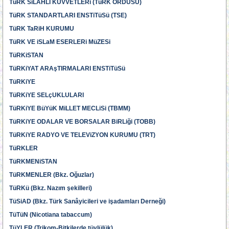
TüRK SiLAHLI KUVVETLERi (TüRK ORDUSU)
TüRK STANDARTLARI ENSTiTüSü (TSE)
TüRK TaRiH KURUMU
TüRK VE iSLaM ESERLERi MüZESi
TüRKiSTAN
TüRKiYAT ARAşTIRMALARI ENSTiTüSü
TüRKiYE
TüRKiYE SELçUKLULARI
TüRKiYE BüYüK MiLLET MECLiSi (TBMM)
TüRKiYE ODALAR VE BORSALAR BiRLiği (TOBB)
TüRKiYE RADYO VE TELEViZYON KURUMU (TRT)
TüRKLER
TüRKMENiSTAN
TüRKMENLER (Bkz. Oğuzlar)
TüRKü (Bkz. Nazım şekilleri)
TüSiAD (Bkz. Türk Sanâyicileri ve işadamları Derneği)
TüTüN (Nicotiana tabaccum)
TüYLER (Trikom-Bitkilerde tüylülük)