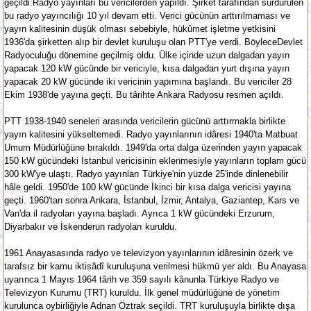
geçildi.Radyo yayınları bu vericilerden yapıldı. Şirket tarafından sürdürülen
bu radyo yayıncılığı 10 yıl devam etti. Verici gücünün arttırılmaması ve
yayın kalitesinin düşük olması sebebiyle, hükûmet işletme yetkisini
1936'da şirketten alıp bir devlet kuruluşu olan PTT'ye verdi. BöyleceDevlet
Radyoculuğu dönemine geçilmiş oldu. Ülke içinde uzun dalgadan yayın
yapacak 120 kW gücünde bir vericiyle, kısa dalgadan yurt dışına yayın
yapacak 20 kW gücünde iki vericinin yapımına başlandı. Bu vericiler 28
Ekim 1938'de yayına geçti. Bu târihte Ankara Radyosu resmen açıldı.
PTT 1938-1940 seneleri arasında vericilerin gücünü arttırmakla birlikte
yayın kalitesini yükseltemedi. Radyo yayınlarının idâresi 1940'ta Matbuat
Umum Müdürlüğüne bırakıldı. 1949'da orta dalga üzerinden yayın yapacak
150 kW gücündeki İstanbul vericisinin eklenmesiyle yayınların toplam gücü
300 kW'ye ulaştı. Radyo yayınları Türkiye'nin yüzde 25'inde dinlenebilir
hâle geldi. 1950'de 100 kW gücünde İkinci bir kısa dalga vericisi yayına
geçti. 1960'tan sonra Ankara, İstanbul, İzmir, Antalya, Gaziantep, Kars ve
Van'da il radyoları yayına başladı. Ayrıca 1 kW gücündeki Erzurum,
Diyarbakır ve İskenderun radyoları kuruldu.
1961 Anayasasında radyo ve televizyon yayınlarının idâresinin özerk ve
tarafsız bir kamu iktisâdî kuruluşuna verilmesi hükmü yer aldı. Bu Anayasa
uyarınca 1 Mayıs 1964 târih ve 359 sayılı kânunla Türkiye Radyo ve
Televizyon Kurumu (TRT) kuruldu. İlk genel müdürlüğüne de yönetim
kurulunca oybirliğiyle Adnan Öztrak seçildi. TRT kuruluşuyla birlikte dışa