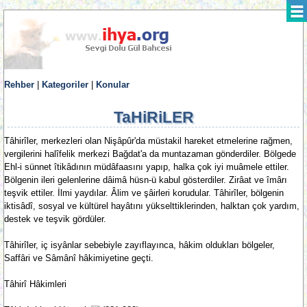
Rehber
|
Kategoriler
|
Konular
TaHiRiLER
Tâhirîler, merkezleri olan Nişâpûr'da müstakil hareket etmelerine rağmen,
vergilerini halîfelik merkezi Bağdat'a da muntazaman gönderdiler. Bölgede
Ehl-i sünnet îtikâdının müdâfaasını yapıp, halka çok iyi muâmele ettiler.
Bölgenin ileri gelenlerine dâimâ hüsn-ü kabul gösterdiler. Zirâat ve îmârı
teşvik ettiler. İlmi yaydılar. Âlim ve şâirleri korudular. Tâhirîler, bölgenin
iktisâdî, sosyal ve kültürel hayâtını yükselttiklerinden, halktan çok yardım,
destek ve teşvik gördüler.
Tâhirîler, iç isyânlar sebebiyle zayıflayınca, hâkim oldukları bölgeler,
Saffâri ve Sâmânî hâkimiyetine geçti.
Tâhirî Hâkimleri