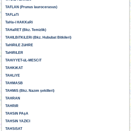
TAFLAN (Prunus laurocerasus)
TAFLaTi
TaHa-i HAKKaRi
TAHaRET (Bkz. Temizlik)
TAHILBiTKiLERi (Bkz. Hububat Bitkileri)
TaHiRiLE ZüHRE
TaHiRiLER
TAHiYYET-üL-MESCiT
TAHKiKAT
TAHLiYE
TAHMASB
TAHMiS (Bkz. Nazım şekilleri)
TAHRAN
TAHRiR
TAHSiN PAşA
TAHSiN YAZICI
TAHSiSAT