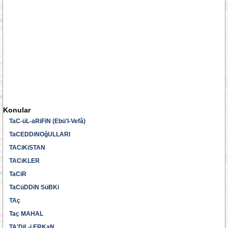
Konular
TaC-üL-aRiFiN (Ebü'l-Vefâ)
TaCEDDiNOğULLARI
TACiKiSTAN
TACiKLER
TaCiR
TaCüDDiN SüBKi
TAç
Taç MAHAL
TA'DiL-i ERKaN