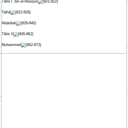
Tâhir I. bin el-Hüseyin
(821-822)
Talhâ
(822-828)
Abdullah
(828-845)
Tâhir II
(845-862)
Muhammed
(862-873)