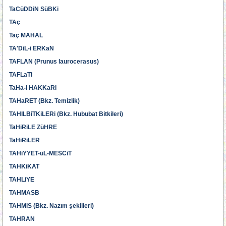
TaCüDDiN SüBKi
TAç
Taç MAHAL
TA'DiL-i ERKaN
TAFLAN (Prunus laurocerasus)
TAFLaTi
TaHa-i HAKKaRi
TAHaRET (Bkz. Temizlik)
TAHILBiTKiLERi (Bkz. Hububat Bitkileri)
TaHiRiLE ZüHRE
TaHiRiLER
TAHiYYET-üL-MESCiT
TAHKiKAT
TAHLiYE
TAHMASB
TAHMiS (Bkz. Nazım şekilleri)
TAHRAN