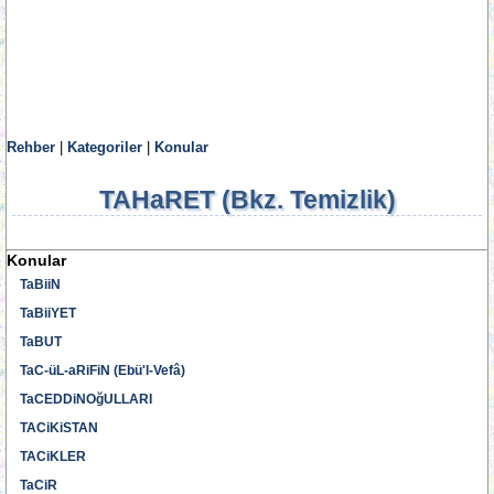
Rehber
|
Kategoriler
|
Konular
TAHaRET (Bkz. Temizlik)
Konular
TaBiiN
TaBiiYET
TaBUT
TaC-üL-aRiFiN (Ebü'l-Vefâ)
TaCEDDiNOğULLARI
TACiKiSTAN
TACiKLER
TaCiR