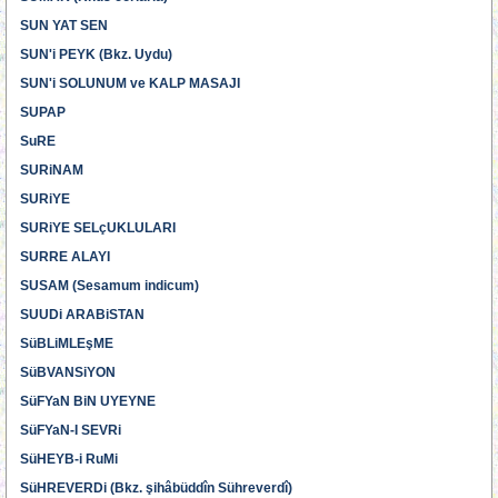
SUN YAT SEN
SUN'i PEYK (Bkz. Uydu)
SUN'i SOLUNUM ve KALP MASAJI
SUPAP
SuRE
SURiNAM
SURiYE
SURiYE SELçUKLULARI
SURRE ALAYI
SUSAM (Sesamum indicum)
SUUDi ARABiSTAN
SüBLiMLEşME
SüBVANSiYON
SüFYaN BiN UYEYNE
SüFYaN-I SEVRi
SüHEYB-i RuMi
SüHREVERDi (Bkz. şihâbüddîn Sühreverdî)