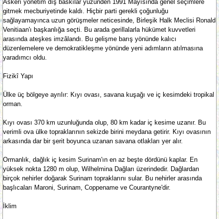
Askerî yönetim dış baskılar yüzünden 1991 Mayısında genel seçimlere
gitmek mecburiyetinde kaldı. Hiçbir parti gerekli çoğunluğu
sağlayamayınca uzun görüşmeler neticesinde, Birleşik Halk Meclisi Ronald
Venitiaan'ı başkanlığa seçti. Bu arada gerillalarla hükümet kuvvetleri
arasında ateşkes imzâlandı. Bu gelişme barış yönünde kalıcı
düzenlemelere ve demokratikleşme yönünde yeni adımların atılmasına
yaradımcı oldu.
Fizikî Yapı
Ülke üç bölgeye ayrılır: Kıyı ovası, savana kuşağı ve iç kesimdeki tropikal
orman.
Kıyı ovası 370 km uzunluğunda olup, 80 km kadar iç kesime uzanır. Bu
verimli ova ülke topraklarının sekizde birini meydana getirir. Kıyı ovasının
arkasında dar bir şerit boyunca uzanan savana otlakları yer alır.
Ormanlık, dağlık iç kesim Surinam'ın en az beşte dördünü kaplar. En
yüksek nokta 1280 m olup, Wilhelmina Dağları üzerindedir. Dağlardan
birçok nehirler doğarak Surinam topraklarını sular. Bu nehirler arasında
başlıcaları Maroni, Surinam, Coppename ve Courantyne'dir.
İklim