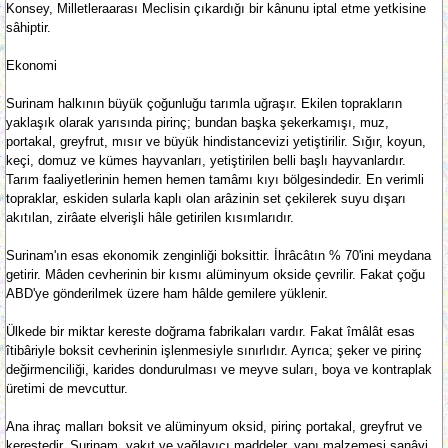
Konsey, Milletleraarası Meclisin çıkardığı bir kânunu iptal etme yetkisine
sâhiptir.
Ekonomi
Surinam halkının büyük çoğunluğu tarımla uğraşır. Ekilen toprakların
yaklaşık olarak yarısında pirinç; bundan başka şekerkamışı, muz,
portakal, greyfrut, mısır ve büyük hindistancevizi yetiştirilir. Sığır, koyun,
keçi, domuz ve kümes hayvanları, yetiştirilen belli başlı hayvanlardır.
Tarım faaliyetlerinin hemen hemen tamâmı kıyı bölgesindedir. En verimli
topraklar, eskiden sularla kaplı olan arâzinin set çekilerek suyu dışarı
akıtılan, zirâate elverişli hâle getirilen kısımlarıdır.
Surinam'ın esas ekonomik zenginliği boksittir. İhrâcâtın % 70'ini meydana
getirir. Mâden cevherinin bir kısmı alüminyum okside çevrilir. Fakat çoğu
ABD'ye gönderilmek üzere ham hâlde gemilere yüklenir.
Ülkede bir miktar kereste doğrama fabrikaları vardır. Fakat îmâlât esas
îtibâriyle boksit cevherinin işlenmesiyle sınırlıdır. Ayrıca; şeker ve pirinç
değirmenciliği, karides dondurulması ve meyve suları, boya ve kontraplak
üretimi de mevcuttur.
Ana ihraç malları boksit ve alüminyum oksid, pirinç portakal, greyfrut ve
kerestedir. Surinam, yakıt ve yağlayıcı maddeler, yapı malzemesi sanâyi