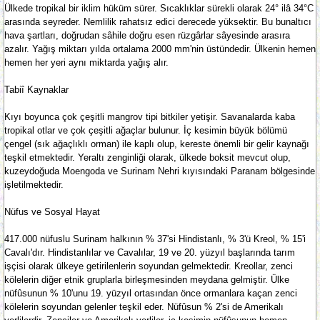
Ülkede tropikal bir iklim hüküm sürer. Sıcaklıklar sürekli olarak 24° ilâ 34°C
arasında seyreder. Nemlilik rahatsız edici derecede yüksektir. Bu bunaltıcı
hava şartları, doğrudan sâhile doğru esen rüzgârlar sâyesinde arasıra
azalır. Yağış miktarı yılda ortalama 2000 mm'nin üstündedir. Ülkenin hemen
hemen her yeri aynı miktarda yağış alır.
Tabiî Kaynaklar
Kıyı boyunca çok çeşitli mangrov tipi bitkiler yetişir. Savanalarda kaba
tropikal otlar ve çok çeşitli ağaçlar bulunur. İç kesimin büyük bölümü
çengel (sık ağaçlıklı orman) ile kaplı olup, kereste önemli bir gelir kaynağı
teşkil etmektedir. Yeraltı zenginliği olarak, ülkede boksit mevcut olup,
kuzeydoğuda Moengoda ve Surinam Nehri kıyısındaki Paranam bölgesinde
işletilmektedir.
Nüfus ve Sosyal Hayat
417.000 nüfuslu Surinam halkının % 37'si Hindistanlı, % 3'ü Kreol, % 15'i
Cavalı'dır. Hindistanlılar ve Cavalılar, 19 ve 20. yüzyıl başlarında tarım
işçisi olarak ülkeye getirilenlerin soyundan gelmektedir. Kreollar, zenci
kölelerin diğer etnik gruplarla birleşmesinden meydana gelmiştir. Ülke
nüfûsunun % 10'unu 19. yüzyıl ortasından önce ormanlara kaçan zenci
kölelerin soyundan gelenler teşkil eder. Nüfûsun % 2'si de Amerikalı