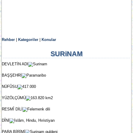
Rehber
|
Kategoriler
|
Konular
SURiNAM
DEVLETİN ADI
Surinam
BAŞŞEHRİ
Paramaribo
NÜFÛSU
417.000
YÜZÖLÇÜMÜ
163.820 km2
RESMÎ DİLİ
Felemenk dili
DÎNİ
İslâm, Hindu, Hıristiyan
PARA BİRİMİ
Surinam guldeni