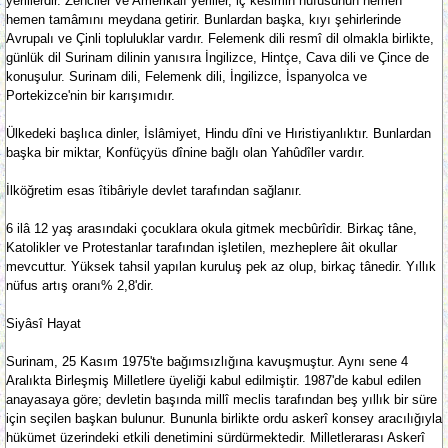
yerlilerdir. Zenciler ve Amerikalı yerliler, iç kesimin nüfûsunun hemen
hemen tamâmını meydana getirir. Bunlardan başka, kıyı şehirlerinde
Avrupalı ve Çinli topluluklar vardır. Felemenk dili resmî dil olmakla birlikte,
günlük dil Surinam dilinin yanısıra İngilizce, Hintçe, Cava dili ve Çince de
konuşulur. Surinam dili, Felemenk dili, İngilizce, İspanyolca ve
Portekizce'nin bir karışımıdır.
Ülkedeki başlıca dinler, İslâmiyet, Hindu dîni ve Hıristiyanlıktır. Bunlardan
başka bir miktar, Konfüçyüs dînine bağlı olan Yahûdîler vardır.
İlköğretim esas îtibâriyle devlet tarafından sağlanır.
6 ilâ 12 yaş arasındaki çocuklara okula gitmek mecbûrîdir. Birkaç tâne,
Katolikler ve Protestanlar tarafından işletilen, mezheplere âit okullar
mevcuttur. Yüksek tahsil yapılan kuruluş pek az olup, birkaç tânedir. Yıllık
nüfus artış oranı% 2,8'dir.
Siyâsî Hayat
Surinam, 25 Kasım 1975'te bağımsızlığına kavuşmuştur. Aynı sene 4
Aralıkta Birleşmiş Milletlere üyeliği kabul edilmiştir. 1987'de kabul edilen
anayasaya göre; devletin başında millî meclis tarafından beş yıllık bir süre
için seçilen başkan bulunur. Bununla birlikte ordu askerî konsey aracılığıyla
hükümet üzerindeki etkili denetimini sürdürmektedir. Milletlerarası Askerî