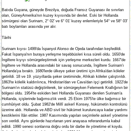
Batıda Guyana, güneyde Brezilya, doğuda Fransız Guyanası ile sınırları
olan, GüneyAmerika'nın kuzey kıyısında bir devlet. Eski bir Hollanda
sömürgesi olan Surinam, 2° 02' ve 6° 01' kuzey enlemleriyle 54° ve 58° 03'
batı boylamları arasında yer alır.
Târihi
Surinam kıyısı 1499'da İspanyol Alonso de Ojeda tarafından keşfedildi.
Fakat İspanya'nın buraya yerleşme teşebbüsleri kısa süreli oldu. 1650'de
İngiltere kıyıyı sömürgeleştirmek için yerleşme merkezleri kurdu. 1667'de
İngiltere ve Hollanda arasındaki bir savaş sonucunda, İngiltere Surinam'ı
Hollanda'ya bıraktı. 1680'lerde ülkeye şeker üretimi için Afrika'dan köleler
getirildi. 18 ve 19. yüzyıllarda şeker üretiminde, Afrikalı köleler çalıştırıldı.
1863'te kölelik kaldırılınca, Hindistan'dan ve Cava'dan işçi getirildi. 1922'de
Surinam'ın statüsü değiştirilerek, bir sömürgeyken Felemenk Krallığının bir
bölgesi oldu. 1954'te eskiden beri Hollanda Guyanası denilen Surinam'a
Hollanda, içişlerinde bağımsızlık verdi. 25 Ekim 1975'te ülke bağımsız bir
cumhûriyet oldu. Şubat 1982'de Millî askerî Konsey, hükümetin kontrolünü
üzerine aldı. Hollanda ve ABD sivil bir hükümet kuruluncaya kadar yardımı
kestiklerini îlân ettiler. 1987 Kasımında yapılan seçimlerle askerî yönetime
son verildi. Aynı günlerde hazırlanan yeni anayasa referandumla kabul
edildi. 1990 senesi sonlarına doğru ordu bir darbe ile yönetime el koydu.