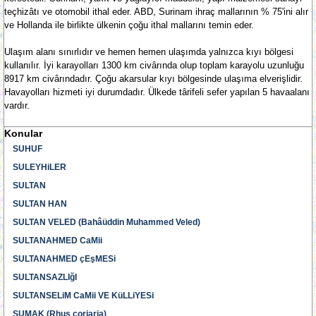
teçhizâtı ve otomobil ithal eder. ABD, Surinam ihraç mallarının % 75'ini alır
ve Hollanda ile birlikte ülkenin çoğu ithal mallarını temin eder.
Ulaşım alanı sınırlıdır ve hemen hemen ulaşımda yalnızca kıyı bölgesi
kullanılır. İyi karayolları 1300 km civârında olup toplam karayolu uzunluğu
8917 km civârındadır. Çoğu akarsular kıyı bölgesinde ulaşıma elverişlidir.
Havayolları hizmeti iyi durumdadır. Ülkede târifeli sefer yapılan 5 havaalanı
vardır.
Konular
SUHUF
SULEYHiLER
SULTAN
SULTAN HAN
SULTAN VELED (Bahâüddin Muhammed Veled)
SULTANAHMED CaMii
SULTANAHMED çEşMESi
SULTANSAZLIğI
SULTANSELiM CaMii VE KüLLiYESi
SUMAK (Rhus coriaria)