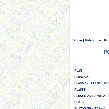
Rehber
|
Kategoriler
|
Ko
P
PLaN
PLaNLAMA
PLaNöR VE PLaNöRCüL
PLaSTiK
PLaSTiK AMELiYATLAR (B
PLATiN
PLATON (Bkz. Eflâtun)