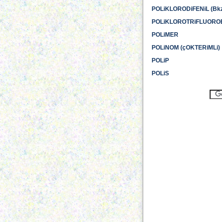
POLiKLORODiFENiL (Bkz
POLiKLOROTRiFLUOROET
POLiMER
POLiNOM (çOKTERiMLi)
POLiP
POLiS