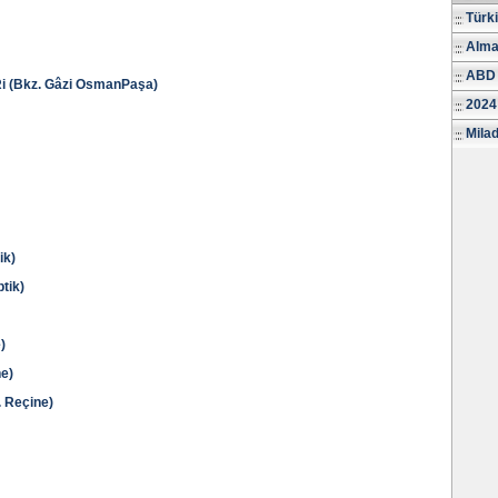
Türk
Alma
ABD 
(Bkz. Gâzi OsmanPaşa)
2024
Milad
ik)
tik)
)
e)
 Reçine)