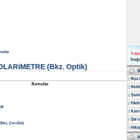
nular
OLARiMETRE (Bkz. Optik)
İ
İhya 
Konular
Rehb
Şami
Fikih
üK
Kavr
Şiir 
kz. Cerrâhi)
Hika
N