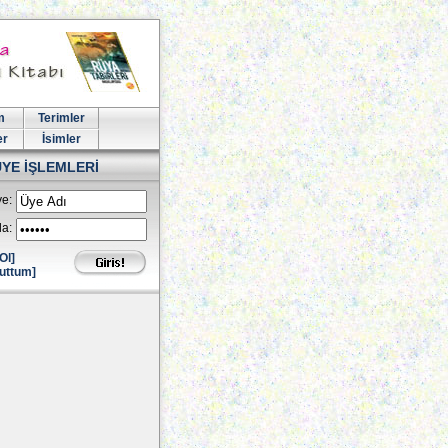
m
Terimler
er
İsimler
ÜYE İŞLEMLERİ
e:
la:
Ol]
uttum]