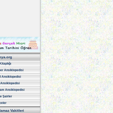
hya.org
Kitaplığı
er Ansiklopedisi
l Ansiklopedisi
 Ansiklopedisi
am Ansiklopedisi
ve Şairler
yeler
amaz Vakitleri