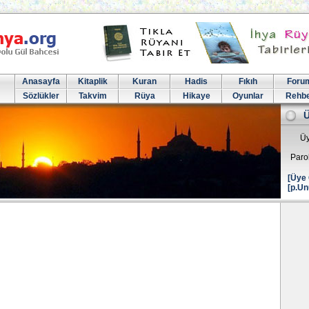
Anasayfa
Kitaplik
Kuran
Hadis
Fıkıh
Foru
Sözlükler
Takvim
Rüya
Hikaye
Oyunlar
Rehb
Üy
Paro
[Üye 
[p.Un