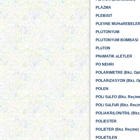
PLAZMA
PLEBiSiT
PLEVNE MUHaREBELERi 
PLUTONYUM
PLUTONYUM BOMBASI
PLüTON
PNöMATiK aLETLER
PO NEHRi
POLARiMETRE (Bkz. Opt
POLARiZASYON (Bkz. Op
POLEN
POLi SüLFO (Bkz. Reçine
POLi SüLFüR (Bkz. Reçin
POLiAKRiLONiTRiL (Bkz.
POLiESTER
POLiETER (Bkz. Reçine)
POLiETiLEN