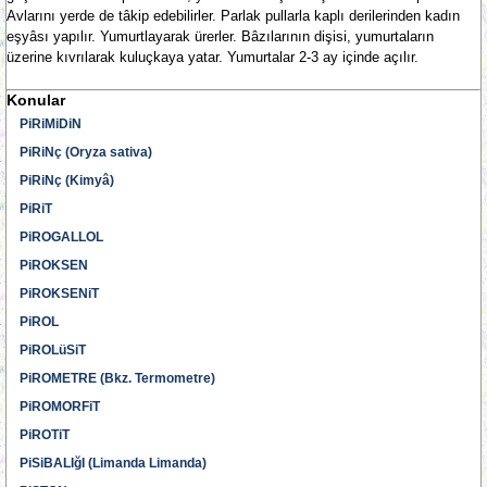
Avlarını yerde de tâkip edebilirler. Parlak pullarla kaplı derilerinden kadın
eşyâsı yapılır. Yumurtlayarak ürerler. Bâzılarının dişisi, yumurtaların
üzerine kıvrılarak kuluçkaya yatar. Yumurtalar 2-3 ay içinde açılır.
Konular
PiRiMiDiN
PiRiNç (Oryza sativa)
PiRiNç (Kimyâ)
PiRiT
PiROGALLOL
PiROKSEN
PiROKSENiT
PiROL
PiROLüSiT
PiROMETRE (Bkz. Termometre)
PiROMORFiT
PiROTiT
PiSiBALIğI (Limanda Limanda)