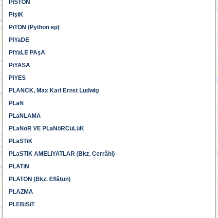
PiSTON
PişiK
PiTON (Python sp)
PiYaDE
PiYaLE PAşA
PiYASA
PiYES
PLANCK, Max Karl Ernst Ludwig
PLaN
PLaNLAMA
PLaNöR VE PLaNöRCüLüK
PLaSTiK
PLaSTiK AMELiYATLAR (Bkz. Cerrâhi)
PLATiN
PLATON (Bkz. Eflâtun)
PLAZMA
PLEBiSiT