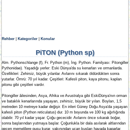
Rehber
|
Kategoriler
|
Konular
PiTON (Python sp)
Alm. Pythonschlange (f), Fr. Python (m), İng. Python. Familyası: Pitongiller
Pythonidae). Yaşadığı yerler: Eski Dünya'da su kenarları ve ormanlarda.
Özellikleri: Zehirsiz, büyük yılanlar. Avlarını sıkarak öldürdükten sonra
yutarlar. Ömrü: 70 yıl kadar. Çeşitleri: Kafesli piton, kaya pitonu, kaplan
pitonu gibi çeşitleri vardır.
Pitongiller âilesinden, Asya, Afrika ve Avustralya gibi EskiDünya'nın orman
ve bataklık kenarlarında yaşayan, zehirsiz, büyük bir yılan. Boyları, 1,5
metreden 10 metreye kadar değişir. En irileri Güney Doğu Asya'da yaşayan
kafesli piton (Python reticulatus) dur. 10 m boyunda ve 100 kg ağırlığında
olabilir. 70 yıl kadar yaşar. Çoğu gececidir. Avlarını önce sıkarak boğar,
sonra başlarından yutmaya başlar. Çoğunlukla bir dala asılarak altlarından
geçen memelilere pusu kurar, yakınından uçan kuşları havada kaparlar.