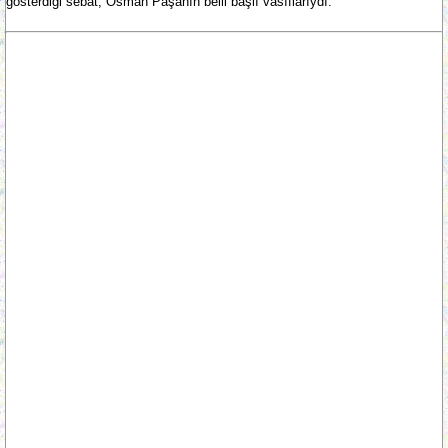
gösterdiği sebat, Osman Paşanın belli başlı vasıflarıydı.