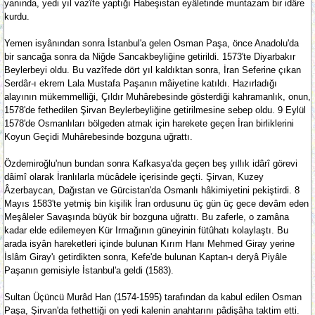
yanında, yedi yıl vazîfe yaptığı Habeşistan eyâletinde muntazam bir idâre
kurdu.
Yemen isyânından sonra İstanbul'a gelen Osman Paşa, önce Anadolu'da
bir sancağa sonra da Niğde Sancakbeyliğine getirildi. 1573'te Diyarbakır
Beylerbeyi oldu. Bu vazîfede dört yıl kaldıktan sonra, İran Seferine çıkan
Serdâr-ı ekrem Lala Mustafa Paşanın mâiyetine katıldı. Hazırladığı
alayının mükemmelliği, Çıldır Muhârebesinde gösterdiği kahramanlık, onun,
1578'de fethedilen Şirvan Beylerbeyliğine getirilmesine sebep oldu. 9 Eylül
1578'de Osmanlıları bölgeden atmak için harekete geçen İran birliklerini
Koyun Geçidi Muhârebesinde bozguna uğrattı.
Özdemiroğlu'nun bundan sonra Kafkasya'da geçen beş yıllık idârî görevi
dâimî olarak İranlılarla mücâdele içerisinde geçti. Şirvan, Kuzey
Âzerbaycan, Dağıstan ve Gürcistan'da Osmanlı hâkimiyetini pekiştirdi. 8
Mayıs 1583'te yetmiş bin kişilik İran ordusunu üç gün üç gece devâm eden
Meşâleler Savaşında büyük bir bozguna uğrattı. Bu zaferle, o zamâna
kadar elde edilemeyen Kür Irmağının güneyinin fütûhatı kolaylaştı. Bu
arada isyân hareketleri içinde bulunan Kırım Hanı Mehmed Giray yerine
İslâm Giray'ı getirdikten sonra, Kefe'de bulunan Kaptan-ı deryâ Piyâle
Paşanın gemisiyle İstanbul'a geldi (1583).
Sultan Üçüncü Murâd Han (1574-1595) tarafından da kabul edilen Osman
Paşa, Şirvan'da fethettiği on yedi kalenin anahtarını pâdişâha taktim etti.