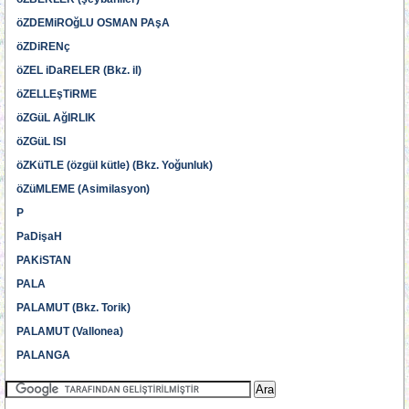
öZDEMiROğLU OSMAN PAşA
öZDiRENç
öZEL iDaRELER (Bkz. il)
öZELLEşTiRME
öZGüL AğIRLIK
öZGüL ISI
öZKüTLE (özgül kütle) (Bkz. Yoğunluk)
öZüMLEME (Asimilasyon)
P
PaDişaH
PAKiSTAN
PALA
PALAMUT (Bkz. Torik)
PALAMUT (Vallonea)
PALANGA