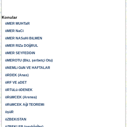
Konular
öMER MUHTaR
öMER NaCi
öMER NASuHi BiLMEN
öMER RIZa DOğRUL
öMER SEYFEDDiN
öMEROTU (Bkz. şerbetçi Otu)
öNEMLi GüN VE HAFTALAR
öRDEK (Anas)
öRF VE aDET
öRTüLü öDENEK
öRüMCEK (Arenea)
öRüMCEK AğI TEOREMi
öşüR
öZBEKiSTAN
öZBEKLER (şeybânîler)