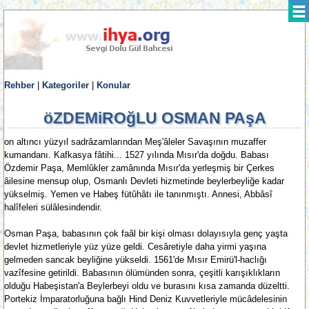
Rehber
|
Kategoriler
|
Konular
öZDEMiROğLU OSMAN PAşA
on altıncı yüzyıl sadrâzamlarından Meş'âleler Savaşının muzaffer
kumandanı. Kafkasya fâtihi... 1527 yılında Mısır'da doğdu. Babası
Özdemir Paşa, Memlûkler zamânında Mısır'da yerleşmiş bir Çerkes
âilesine mensup olup, Osmanlı Devleti hizmetinde beylerbeyliğe kadar
yükselmiş. Yemen ve Habeş fütûhâtı ile tanınmıştı. Annesi, Abbâsî
halîfeleri sülâlesindendir.
Osman Paşa, babasının çok faâl bir kişi olması dolayısıyla genç yaşta
devlet hizmetleriyle yüz yüze geldi. Cesâretiyle daha yirmi yaşına
gelmeden sancak beyliğine yükseldi. 1561'de Mısır Emirü'l-haclığı
vazîfesine getirildi. Babasının ölümünden sonra, çeşitli karışıklıkların
olduğu Habeşistan'a Beylerbeyi oldu ve burasını kısa zamanda düzeltti.
Portekiz İmparatorluğuna bağlı Hind Deniz Kuvvetleriyle mücâdelesinin