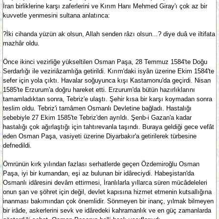
İran birliklerine karşı zaferlerini ve Kırım Hanı Mehmed Giray'ı çok az bir
kuvvetle yenmesini sultana anlatınca:
?İki cihanda yüzün ak olsun, Allah senden râzı olsun...? diye duâ ve iltifata
mazhâr oldu.
Önce ikinci vezirliğe yükseltilen Osman Paşa, 28 Temmuz 1584'te Doğu
Serdarlığı ile veziriâzamlığa getirildi. Kırım'daki isyân üzerine Ekim 1584'te
sefer için yola çıktı. Havalar soğuyunca kışı Kastamonu'da geçirdi. Nisan
1585'te Erzurum'a doğru hareket etti. Erzurum'da bütün hazırlıklarını
tamamladıktan sonra, Tebriz'e ulaştı. Şehir kısa bir karşı koymadan sonra
teslim oldu. Tebriz'i tamâmen Osmanlı Devletine bağladı. Hastalığı
sebebiyle 27 Ekim 1585'te Tebriz'den ayrıldı. Şenb-i Gazan'a kadar
hastalığı çok ağırlaştığı için tahtırevanla taşındı. Buraya geldiği gece vefât
eden Osman Paşa, vasiyeti üzerine Diyarbakır'a getirilerek türbesine
defnedildi.
Ömrünün kırk yılından fazlası serhatlerde geçen Özdemiroğlu Osman
Paşa, iyi bir kumandan, eşi az bulunan bir idâreciydi. Habeşistan'da
Osmanlı idâresini devâm ettirmesi, İranlılarla yıllarca süren mücâdeleleri
onun şan ve şöhret için değil, devlet kapısına hizmet etmenin kutsallığına
inanması bakımından çok önemlidir. Sönmeyen bir inanç, yılmak bilmeyen
bir irâde, askerlerini sevk ve idâredeki kahramanlık ve en güç zamanlarda