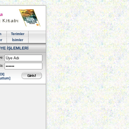
m
Terimler
er
İsimler
ÜYE İŞLEMLERİ
e:
la:
Ol]
uttum]