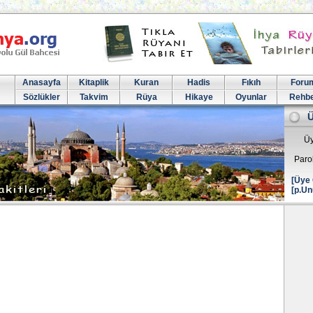
Anasayfa
Kitaplik
Kuran
Hadis
Fıkıh
Foru
Sözlükler
Takvim
Rüya
Hikaye
Oyunlar
Rehb
Üy
Paro
[Üye 
[p.Un