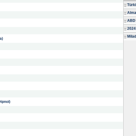
Türk
Alma
ABD 
2024
Milad
a)
ipnoi)