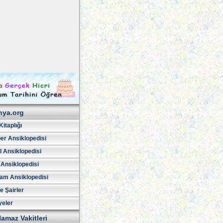
hya.org
Kitaplığı
er Ansiklopedisi
l Ansiklopedisi
 Ansiklopedisi
am Ansiklopedisi
ve Şairler
yeler
amaz Vakitleri