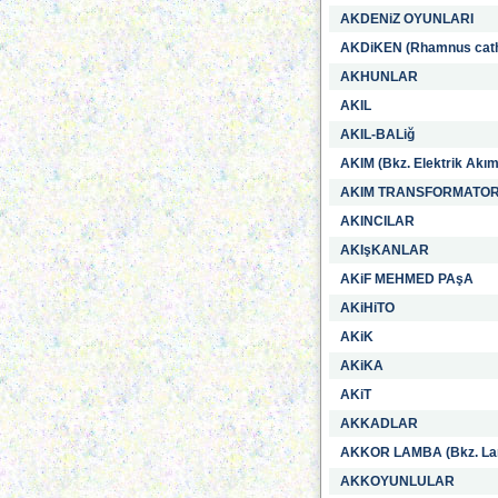
AKDENiZ OYUNLARI
AKDiKEN (Rhamnus cath
AKHUNLAR
AKIL
AKIL-BALiğ
AKIM (Bkz. Elektrik Akım
AKIM TRANSFORMATO
AKINCILAR
AKIşKANLAR
AKiF MEHMED PAşA
AKiHiTO
AKiK
AKiKA
AKiT
AKKADLAR
AKKOR LAMBA (Bkz. La
AKKOYUNLULAR