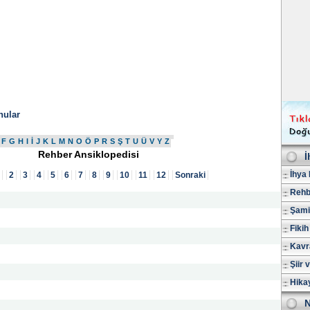
nular
F
G
H
I
İ
J
K
L
M
N
O
Ö
P
R
S
Ş
T
U
Ü
V
Y
Z
Rehber Ansiklopedisi
İ
İhya 
2
3
4
5
6
7
8
9
10
11
12
Sonraki
Rehb
Şami
Fikih
Kavr
Şiir 
Hika
N