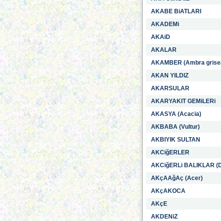
AKABE BiATLARI
AKADEMi
AKAiD
AKALAR
AKAMBER (Ambra grise
AKAN YILDIZ
AKARSULAR
AKARYAKIT GEMiLERi
AKASYA (Acacia)
AKBABA (Vultur)
AKBIYIK SULTAN
AKCiğERLER
AKCiğERLi BALIKLAR (D
AKçAAğAç (Acer)
AKçAKOCA
AKçE
AKDENiZ