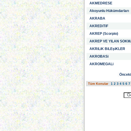
AKMEDRESE
Akoyunlu Hükümdarları
AKRABA
AKREDiTiF
AKREP (Scorpio)
AKREP VE YILAN SOKM
AKRiLiK BiLEşiKLER
AKROBASi
AKROMEGALi
Önceki
Tüm Konular
1
2
3
4
5
6
7