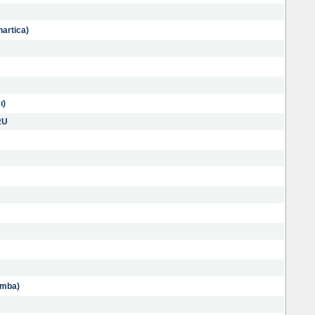
artica)
ı)
RU
mba)