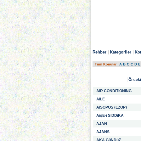
Rehber
|
Kategoriler
|
Ko
Tüm Konular
A
B
C
Ç
D
E
Önceki
AIR CONDITIONING
AiLE
AiSOPOS (EZOP)
AişE-i SIDDiKA
AJAN
AJANS
AKA GüNDüZ