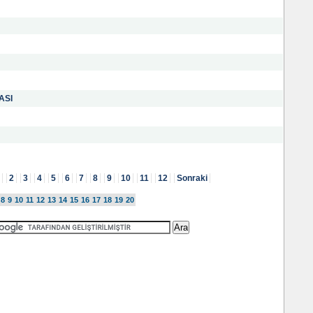
ASI
2
3
4
5
6
7
8
9
10
11
12
Sonraki
8
9
10
11
12
13
14
15
16
17
18
19
20