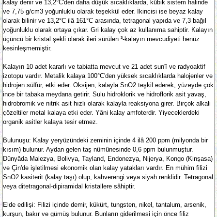
kalay denir ve 13,2°C'den daha düşük sıcaklıklarda, kübik sistem halinde
ve 7,75 g/cm3 yoğunluklu olarak teşekkül eder. İkincisi ise beyaz kalay
olarak bilinir ve 13,2°C ilâ 161°C arasında, tetragonal yapıda ve 7,3 bağıl
yoğunluklu olarak ortaya çıkar. Gri kalay çok az kullanıma sahiptir. Kalayın
üçüncü bir kristal şekli olarak ileri sürülen ³-kalayın mevcudiyeti henüz
kesinleşmemiştir.
Kalayın 10 adet kararlı ve tabiatta mevcut ve 21 adet sun'î ve radyoaktif
izotopu vardır. Metalik kalaya 100°C'den yüksek sıcaklıklarda halojenler ve
hidrojen sülfür, etki eder. Oksijen, kalayla SnO2 teşkil ederek, yüzeyde çok
ince bir tabaka meydana getirir. Sulu hidroklorik ve hidroflorik asit yavaş,
hidrobromik ve nitrik asit hızlı olarak kalayla reaksiyona girer. Birçok alkali
çözeltiler metal kalaya etki eder. Yâni kalay amfoterdir. Yiyeceklerdeki
organik asitler kalaya tesir etmez.
Bulunuşu: Kalay yeryüzündeki zeminin içinde 4 ilâ 200 ppm (milyonda bir
kısım) bulunur. Aydan gelen taş nümûnesinde 0,6 ppm bulunmuştur.
Dünyâda Malezya, Bolivya, Tayland, Endonezya, Nijerya, Kongo (Kinşasa)
ve Çin'de işletilmesi ekonomik olan kalay yatakları vardır. En mühim filizi
SnO2 kasiterit (kalay taşı) olup, kahverengi veya siyah renklidir. Tetragonal
veya ditetragonal-dipiramidal kristallere sâhiptir.
Elde edilişi: Filizi içinde demir, kükürt, tungsten, nikel, tantalum, arsenik,
kurşun, bakır ve gümüş bulunur. Bunların giderilmesi için önce filiz