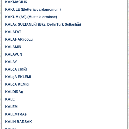
KAKMACILIK
KAKULE (Eletteria cardamomum)
KAKUM (AS) (Mustela erminae)
KALAç SULTANLIğI (Bkz. Delhi Türk Sultanlığı)
KALAFAT
KALAHARi çöLü
KALAMiN
KALAVUN
KALAY
KALçA çIKIğI
KALçA EKLEMi
KALçA KEMiği
KALDIRAç
KALE
KALEM
KALEMTRAş
KALIN BARSAK