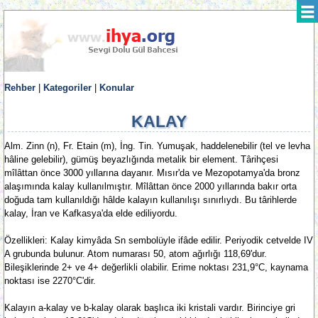
Rehber
|
Kategoriler
|
Konular
KALAY
Alm. Zinn (n), Fr. Etain (m), İng. Tin. Yumuşak, haddelenebilir (tel ve levha
hâline gelebilir), gümüş beyazlığında metalik bir element. Târihçesi
mîlâttan önce 3000 yıllarına dayanır. Mısır'da ve Mezopotamya'da bronz
alaşımında kalay kullanılmıştır. Mîlâttan önce 2000 yıllarında bakır orta
doğuda tam kullanıldığı hâlde kalayın kullanılışı sınırlıydı. Bu târihlerde
kalay, İran ve Kafkasya'da elde ediliyordu.
Özellikleri: Kalay kimyâda Sn sembolüyle ifâde edilir. Periyodik cetvelde IV
A grubunda bulunur. Atom numarası 50, atom ağırlığı 118,69'dur.
Bileşiklerinde 2+ ve 4+ değerlikli olabilir. Erime noktası 231,9°C, kaynama
noktası ise 2270°C'dir.
Kalayın a-kalay ve b-kalay olarak başlıca iki kristali vardır. Birinciye gri