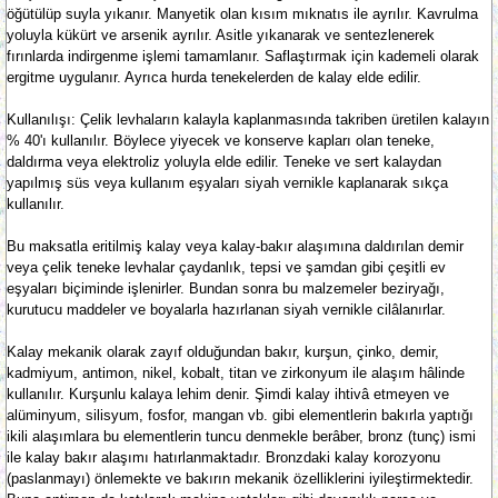
öğütülüp suyla yıkanır. Manyetik olan kısım mıknatıs ile ayrılır. Kavrulma
yoluyla kükürt ve arsenik ayrılır. Asitle yıkanarak ve sentezlenerek
fırınlarda indirgenme işlemi tamamlanır. Saflaştırmak için kademeli olarak
ergitme uygulanır. Ayrıca hurda tenekelerden de kalay elde edilir.
Kullanılışı: Çelik levhaların kalayla kaplanmasında takriben üretilen kalayın
% 40'ı kullanılır. Böylece yiyecek ve konserve kapları olan teneke,
daldırma veya elektroliz yoluyla elde edilir. Teneke ve sert kalaydan
yapılmış süs veya kullanım eşyaları siyah vernikle kaplanarak sıkça
kullanılır.
Bu maksatla eritilmiş kalay veya kalay-bakır alaşımına daldırılan demir
veya çelik teneke levhalar çaydanlık, tepsi ve şamdan gibi çeşitli ev
eşyaları biçiminde işlenirler. Bundan sonra bu malzemeler beziryağı,
kurutucu maddeler ve boyalarla hazırlanan siyah vernikle cilâlanırlar.
Kalay mekanik olarak zayıf olduğundan bakır, kurşun, çinko, demir,
kadmiyum, antimon, nikel, kobalt, titan ve zirkonyum ile alaşım hâlinde
kullanılır. Kurşunlu kalaya lehim denir. Şimdi kalay ihtivâ etmeyen ve
alüminyum, silisyum, fosfor, mangan vb. gibi elementlerin bakırla yaptığı
ikili alaşımlara bu elementlerin tuncu denmekle berâber, bronz (tunç) ismi
ile kalay bakır alaşımı hatırlanmaktadır. Bronzdaki kalay korozyonu
(paslanmayı) önlemekte ve bakırın mekanik özelliklerini iyileştirmektedir.