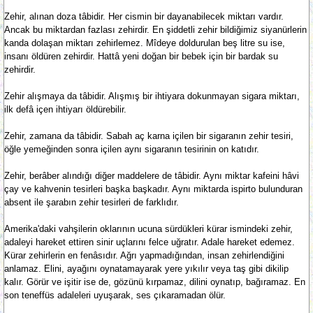
Zehir, alınan doza tâbidir. Her cismin bir dayanabilecek miktarı vardır.
Ancak bu miktardan fazlası zehirdir. En şiddetli zehir bildiğimiz siyanürlerin
kanda dolaşan miktarı zehirlemez. Mîdeye doldurulan beş litre su ise,
insanı öldüren zehirdir. Hattâ yeni doğan bir bebek için bir bardak su
zehirdir.
Zehir alışmaya da tâbidir. Alışmış bir ihtiyara dokunmayan sigara miktarı,
ilk defâ içen ihtiyarı öldürebilir.
Zehir, zamana da tâbidir. Sabah aç karna içilen bir sigaranın zehir tesiri,
öğle yemeğinden sonra içilen aynı sigaranın tesirinin on katıdır.
Zehir, berâber alındığı diğer maddelere de tâbidir. Aynı miktar kafeini hâvi
çay ve kahvenin tesirleri başka başkadır. Aynı miktarda ispirto bulunduran
absent ile şarabın zehir tesirleri de farklıdır.
Amerika'daki vahşilerin oklarının ucuna sürdükleri kürar ismindeki zehir,
adaleyi hareket ettiren sinir uçlarını felce uğratır. Adale hareket edemez.
Kürar zehirlerin en fenâsıdır. Ağrı yapmadığından, insan zehirlendiğini
anlamaz. Elini, ayağını oynatamayarak yere yıkılır veya taş gibi dikilip
kalır. Görür ve işitir ise de, gözünü kırpamaz, dilini oynatıp, bağıramaz. En
son teneffüs adaleleri uyuşarak, ses çıkaramadan ölür.