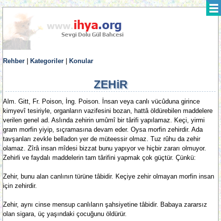
Rehber
|
Kategoriler
|
Konular
ZEHiR
Alm. Gitt, Fr. Poison, İng. Poison. İnsan veya canlı vücûduna girince
kimyevî tesiriyle, organların vazifesini bozan, hattâ öldürebilen maddelere
verilen genel ad. Aslında zehirin umûmî bir târifi yapılamaz. Keçi, yirmi
gram morfin yiyip, sıçramasına devam eder. Oysa morfin zehirdir. Ada
tavşanları zevkle belladon yer de müteessir olmaz. Tuz rûhu da zehir
olamaz. Zîrâ insan mîdesi bizzat bunu yapıyor ve hiçbir zararı olmuyor.
Zehirli ve faydalı maddelerin tam târifini yapmak çok güçtür. Çünkü:
Zehir, bunu alan canlının türüne tâbidir. Keçiye zehir olmayan morfin insan
için zehirdir.
Zehir, aynı cinse mensup canlıların şahsiyetine tâbidir. Babaya zararsız
olan sigara, üç yaşındaki çocuğunu öldürür.