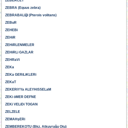
ZEBERCET
ZEBRA (Equus zebra)
ZEBRABALIğI (Pterois volitans)
ZEBuR
ZEHEBi
ZEHiR
ZEHiRLENMELER
ZEHiRLi GAZLAR
ZEHRaVi
ZEKa
ZEKa GERiLiKLERi
ZEKaT
ZEKERiYYa ALEYHiSSELaM
ZEKi öMER DEFNE
ZEKi VELiDi TOGAN
ZELZELE
ZEMAHşERi
ZEMBEREKOTU (Bkz. Atkuyruğu Otu)