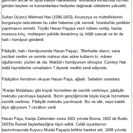
ganîmeti ancak iki ayda kaleye nakledebildi. Muhâsara esnâsında hizmeti
görülen beylere ve kumandanlara hediyeler dağıtarak rütbelerini yükseltti.
Sultan Üçüncü Mehmed Han (1596-1603), Avusturya ve müttefiklerinin
bozgunuyla neticelenen bu zafer haberine çok sevindi. İstanbul'da şenlikler
yapılmasını emretti. Tiryâki Hasan Paşaya vezir rütbesi verilip, haslar,
murassa kılıç, muhteşem şekilde donatılmış üç hilâlli sancak ve bir de
hatt-ı hümâyun gönderdi.
Pâdişâh, hatt-ı hümâyununda Hasan Paşayı; ?Berhudar olasın, sana
vezâret verdim ve seninle mahsur olan asker kullarım ki, mânen
oğullarımdır, yüzleri ak ola. Makbûl-i hümâyunum olmuştur. Cümleyi Hak
teâlâ hazretlerine ısmarladım.? diyerek medhü senâ ediyordu.
Pâdişâhın fermânını okuyan Hasan Paşa, ağladı. Sebebini soranlara:
?Kanije Müdafaası gibi küçük hizmetlere de vezirlik verilmeye, pâdişâh
mektubu yazılmaya başlandı. Bizim gençliğimizde böyle küçük hizmetlere
vezirlik verilmez. Pâdişâh mektubu yazılmazdı. Biz ne idik, neye kaldık
diye ağlıyorum.? cevâbını verdi.
Hasan Paşa, Kanije Zaferinden sonra 1601 yılında Bosna, 1602 de Budin,
1603'te Rumeli beylerbeyliğine tâyin edildi. Celâli isyanlarının
bastırılmasında Kuyucu Murâd Paşayla birlikte hareket etti. 1608 yılında