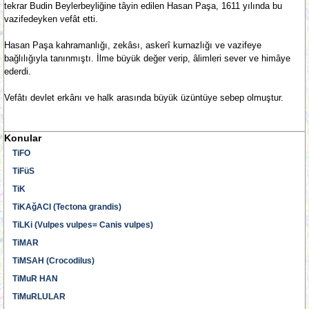
tekrar Budin Beylerbeyliğine tâyin edilen Hasan Paşa, 1611 yılında bu
vazifedeyken vefât etti.
Hasan Paşa kahramanlığı, zekâsı, askerî kurnazlığı ve vazifeye
bağlılığıyla tanınmıştı. İlme büyük değer verip, âlimleri sever ve himâye
ederdi.
Vefâtı devlet erkânı ve halk arasında büyük üzüntüye sebep olmuştur.
Konular
TiFO
TiFüS
TiK
TiKAğACI (Tectona grandis)
TiLKi (Vulpes vulpes= Canis vulpes)
TiMAR
TiMSAH (Crocodilus)
TiMuR HAN
TiMuRLULAR