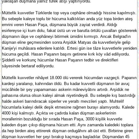
yaklaşan düşmana yalnız tüfek atışı yaptırıyordu.
Müttefik kuvvetler Türklerde top veya cephâne olmadığı hissine kapılmıştı.
Bu sebeple kaleye toplu bir hücuma kalktıkları anda yüz topa birden ateş
emrini veren Hasan Paşa, düşmana büyük zayiat verdirdi. Aldığı
esirlereyse içi kum dolu, fakat üstü un ve barutla örtülü çuvalları göstererek
düşmanın iâşe ve cephâneyi bitirmek ümidini kırmıştı. Ancak Belgrad'ın
düşman eline geçmesinden sonra Arşidük Matyas da kuvvetleriyle gelip
Kanije'yi muhâsara edenlere katıldı. Ertesi gün ise tâze kuvvetlerle yeniden
hücuma geçildi. Hasan Paşanın başını getirene kırk köy vâd ediliyordu.
Şiddetli ve korkunç hücumlar Hasan Paşanın tedbir ve direktifleri
sâyesinde bertaraf ediliyordu.
Müttefik kuvvetler nihâyet 18.000 ölü vererek hücumdan vazgeçti. Papanın
kardeşi yaralanıp, kahrından öldü. Bu kadar kuvvetli düşmanın bir avuç
mücâhide bir şey yapamaması askerin mâneviyâtını artırdı. Arşidük ne
pahasına olursa olsun kaleyi almak niyetindeydi. Bu sebeple kış bastırdığı
halde askeri barındıracak siperler ve yeraltı mevzileri yaptı. Muhtelif
hücumlarla kaleyi delik deşik etmesine rağmen burayı alamıyordu. Kalede
4000 kişi kalmıştı. Açıkta ve çadırda kalan düşman askerlerinin
morallerinin bozulduğu bir sırada Hasan Paşa, 3000 kişilik kuvvetle
kaleden dışarı çıkıp düşmana hücum etti. Aynı zamanda kaledeki toplara
da hep birden ateş ettirerek düşman ordugâhını alt-üst etti. Birbirine giren
düşman kuvvetleri her şeyi bırakıp kaçmaya başladılar. Düşmandan 45