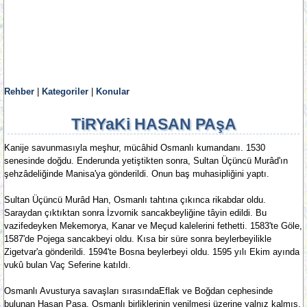
Rehber
|
Kategoriler
|
Konular
TiRYaKi HASAN PAşA
Kanije savunmasıyla meşhur, mücâhid Osmanlı kumandanı. 1530
senesinde doğdu. Enderunda yetiştikten sonra, Sultan Üçüncü Murâd'ın
şehzâdeliğinde Manisa'ya gönderildi. Onun baş muhasipliğini yaptı.
Sultan Üçüncü Murâd Han, Osmanlı tahtına çıkınca rikabdar oldu.
Saraydan çıktıktan sonra İzvornik sancakbeyliğine tâyin edildi. Bu
vazifedeyken Mekemorya, Kanar ve Meçud kalelerini fethetti. 1583'te Göle,
1587'de Pojega sancakbeyi oldu. Kısa bir süre sonra beylerbeyilikle
Zigetvar'a gönderildi. 1594'te Bosna beylerbeyi oldu. 1595 yılı Ekim ayında
vukû bulan Vaç Seferine katıldı.
Osmanlı Avusturya savaşları sırasındaEflak ve Boğdan cephesinde
bulunan Hasan Paşa, Osmanlı birliklerinin yenilmesi üzerine yalnız kalmış,