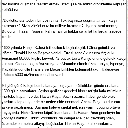
tek başına düşmana taarruz etmek istemişse de atının dizginlerine yapışan
kethüdası;
?Devletlü, siz tedbirli bir vezirsiniz. Tek başınıza düşmana nasıl karşı
çıkarsınız? Sizin vücûdunuz bu millete lâzımdır.? diyerek bırakmamıştı.
Bu durum Hasan Paşanın kahramanlığı hakkında anlatılanlardan sâdece
biridir.
1600 yılında Kanije Kalesi fethedilerek beylerbeylik hâline getirildi ve
idâresi Tiryaki Hasan Paşaya verildi. Ertesi sene Avusturya Arşidükü
Ferdinand 50.000 kişilik kuvvet, 42 büyük topla Kanije önüne gelerek kaleyi
kuşattı. Orduda başta Avusturya ve Almanlar olmak üzere İtalya, İspanya,
Papalıkla gönüllü Fransız ve Macar birlikleri bulunmaktaydı. Kaledeyse
sâdece 5000 civârında mücâhid vardı.
9 Eylül günü kaleyi bombalamaya başlayan müttefikler, günde ortalama
1500 gülle atıyorlardı. Açılan gedikler geceleri binbir müşkülatla mümkün
mertebe kapatılıyordu. Hasan Paşa, Vezir-i âzama haber göndererek
yardım talep ettiyse de bir netice elde edemedi. Ancak Paşa bu durumu
askere sezdirmedi. Düşman kaleye girebilmek için varını yoğunu ortaya
koyuyordu. Nehir üzerine köprü kurdularsa da Hasan Paşa geceleyin bu
köprüyü yaktırdı. İkinci köprülerini de çengellerle içeri çektirdiğinden,
üzerindekiler nehre atlayıp boğuldular. Hasan Paşa, kale sınırlarına