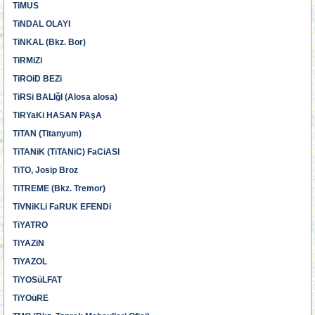
TiMUS
TiNDAL OLAYI
TiNKAL (Bkz. Bor)
TiRMiZi
TiROiD BEZi
TiRSi BALIğI (Alosa alosa)
TiRYaKi HASAN PAşA
TiTAN (Titanyum)
TiTANiK (TiTANiC) FaCiASI
TiTO, Josip Broz
TiTREME (Bkz. Tremor)
TiVNiKLi FaRUK EFENDi
TiYATRO
TiYAZiN
TiYAZOL
TiYOSüLFAT
TiYOüRE