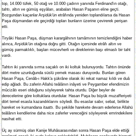
top, 14.000 tüfek, 50 otağ ve 10.000 çadırın yanında Ferdinand'ın otağı,
tahtı, altın ve gümüş eşyâları, arabaları Hasan Paşanın eline geçti.
Bozgundan kaçanlar Arşidük'ün etrâfında yeniden toplandılarsa da Hasan
Paşa düşmandan ele geçirdiği topları bunların üzerine çevirerek perişan
etti.
Tiryâki Hasan Paşa, düşman karargâhının tamâmının temizlendiğini haber
alınca, Arşidük'ün otağına doğru gitti. Otağın içersinde etrâfı altın ve
gümüş parmaklıklı, başları mücevherli ve direklerinin başı elmaslı bir taht
vardı.
Tahtın iki yanında sırma saçaklı on iki koltuk bulunuyordu. Tahtın önünde
dört metre uzunluğunda süslü yemek masası duruyordu. Bunları gören
Hasan Paşa, Cenâb-ı Hakk'a şükrâne olarak iki rekat namaz kıldı ve duâ
edip ağladı. Bu zaferin Allahü teâlânın inâyeti ve Peygamber efendimizin
mûcizâtı eseri olduğunu söyleyerek tahta oturdu. Diğer beyler de
derecelerine göre koltuklara oturdular. Hasan Paşa bu büyük muzafferiyeti
dört temel esasla kazandıklarını söyledi. Bu esaslar sabır, sebat, birlikte
hareket ve kumandana itaattı. Bu şekilde harekete devam ederlerse Allahü
teâlânın kendilerine daha nice zaferler vereceğini söyleyerek emrindekilere
nasihat etti.
Üç ay sürmüş olan Kanije Muhâsarasından sonra Hasan Paşa elde ettiği