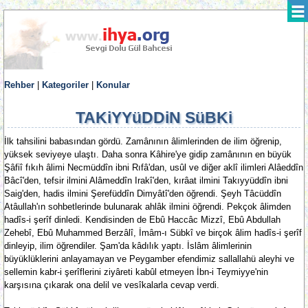
Rehber
|
Kategoriler
|
Konular
TAKiYYüDDiN SüBKi
İlk tahsilini babasından gördü. Zamânının âlimlerinden de ilim öğrenip,
yüksek seviyeye ulaştı. Daha sonra Kâhire'ye gidip zamânının en büyük
Şâfiî fıkıh âlimi Necmüddîn ibni Rıfâ'dan, usûl ve diğer aklî ilimleri Alâeddîn
Bâcî'den, tefsir ilmini Alâmeddîn Irakî'den, kırâat ilmini Takıyyüddîn ibni
Saig'den, hadis ilmini Şerefüddîn Dimyâtî'den öğrendi. Şeyh Tâcüddîn
Atâullah'ın sohbetlerinde bulunarak ahlâk ilmini öğrendi. Pekçok âlimden
hadîs-i şerîf dinledi. Kendisinden de Ebû Haccâc Mizzî, Ebû Abdullah
Zehebî, Ebû Muhammed Berzâlî, İmâm-ı Sübkî ve birçok âlim hadîs-i şerîf
dinleyip, ilim öğrendiler. Şam'da kâdılık yaptı. İslâm âlimlerinin
büyüklüklerini anlayamayan ve Peygamber efendimiz sallallahü aleyhi ve
sellemin kabr-i şerîflerini ziyâreti kabûl etmeyen İbn-i Teymiyye'nin
karşısına çıkarak ona delil ve vesîkalarla cevap verdi.