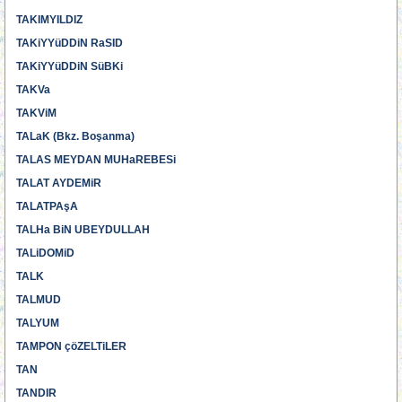
TAKIMYILDIZ
TAKiYYüDDiN RaSID
TAKiYYüDDiN SüBKi
TAKVa
TAKViM
TALaK (Bkz. Boşanma)
TALAS MEYDAN MUHaREBESi
TALAT AYDEMiR
TALATPAşA
TALHa BiN UBEYDULLAH
TALiDOMiD
TALK
TALMUD
TALYUM
TAMPON çöZELTiLER
TAN
TANDIR