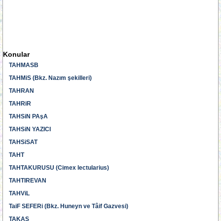
Konular
TAHMASB
TAHMiS (Bkz. Nazım şekilleri)
TAHRAN
TAHRiR
TAHSiN PAşA
TAHSiN YAZICI
TAHSiSAT
TAHT
TAHTAKURUSU (Cimex lectularius)
TAHTIREVAN
TAHViL
TaiF SEFERi (Bkz. Huneyn ve Tâif Gazvesi)
TAKAS