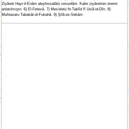
Ziyâreti Hayr-il-Enâm aleyhissalâtü vesselâm: Kabir ziyâretinin önemi
anlatılmıştır. 6) El-Fetevâ. 7) Mes'eletü fit-Taklîd fî Usûl-id-Dîn. 8)
Muhtasaru Tabakât-ül-Fukahâ. 9) Şifâ-üs-Sekâm.