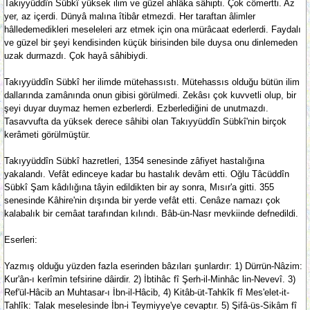
Takiyyüddîn Sübkî yüksek ilim ve güzel ahlâka sâhipti. Çok cömertti. Az
yer, az içerdi. Dünyâ malına îtibâr etmezdi. Her taraftan âlimler
hâlledemedikleri meseleleri arz etmek için ona mürâcaat ederlerdi. Faydalı
ve güzel bir şeyi kendisinden küçük birisinden bile duysa onu dinlemeden
uzak durmazdı. Çok hayâ sâhibiydi.
Takıyyüddîn Sübkî her ilimde mütehassıstı. Mütehassıs olduğu bütün ilim
dallarında zamânında onun gibisi görülmedi. Zekâsı çok kuvvetli olup, bir
şeyi duyar duymaz hemen ezberlerdi. Ezberlediğini de unutmazdı.
Tasavvufta da yüksek derece sâhibi olan Takıyyüddîn Sübkî'nin birçok
kerâmeti görülmüştür.
Takıyyüddîn Sübkî hazretleri, 1354 senesinde zâfiyet hastalığına
yakalandı. Vefât edinceye kadar bu hastalık devâm etti. Oğlu Tâcüddîn
Sübkî Şam kâdılığına tâyin edildikten bir ay sonra, Mısır'a gitti. 355
senesinde Kâhire'nin dışında bir yerde vefât etti. Cenâze namazı çok
kalabalık bir cemâat tarafından kılındı. Bâb-ün-Nasr mevkiinde defnedildi.
Eserleri:
Yazmış olduğu yüzden fazla eserinden bâzıları şunlardır: 1) Dürrün-Nâzim:
Kur'ân-ı kerîmin tefsirine dâirdir. 2) İbtihâc fî Şerh-il-Minhâc lin-Nevevî. 3)
Ref'ül-Hâcib an Muhtasar-ı İbn-il-Hâcib, 4) Kitâb-üt-Tahkîk fî Mes'elet-it-
Tahlîk: Talak meselesinde İbn-i Teymiyye'ye cevaptır. 5) Şifâ-üs-Sikâm fî