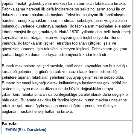
yapılan îmâlat, giderek yerini merkezî bir sistem olan fabrikalara bıraktı.
Fabrikalaşma hareketi ilk defâ İngiltere'de on sekizinci asrın sonu ile on
dokuzuncu asrın başlarında başladı. Tekstilde başlayan ilk fabrikalaşma
hareketi, enerji kaynaklarının sınırlı olması sebebiyle nehir ve şelâlelerin
bulunduğu yerlerde kurulmaya başladı. İlk fabrikaların makinaları elle atılan
kömür enerjisi ile çalışmaktaydı. Hattâ 1870'li yıllarda dahi belli başlı enerji
kaynaklarını su, rüzgâr, insan ve hayvan gücü teşkil ediyordu. Bunun
yanında, ilk fabrikaların işçileri, etrafdan toplanan çiftçiler, işsiz ve
güçsüzler, kısacası işin tekniğini bilmeyen kişilerdi. Fabrikaların çalışma
şartları bugünkü durum ile kıyas edilemiyecek kadar kötü idi.
Buharlı makinaların geliştirilmesiyle, tabiî enerji kaynaklarının bulunduğu
kırsal bölgelerden, iş gücünün çok ve ucuz olarak temin edilebildiği
şehirlere taşınan fabrikalar, şehirlerin büyüyüp gelişmesine sebeb oldu.
Buharın bir enerji kaynağı olarak kullanılmaya başlanması çok iptidâî bir
sistemle işleyen makina düzeninde de büyük değişiklikler ortaya
çıkarırken, fabrika binaları da bu değişikliğe paralel olarak daha değişik bir
hâle geldi. Bu arada eskiden bir fabrika içindeki bütün makina ünitelerine
ortak bir şaft aracılığıyla yapılan enerji dağıtımı yerini, her üniteye
bağlanan müstakil enerji hatlarına bıraktı.
Konular
EVRiM (Bkz. Darwinizm)