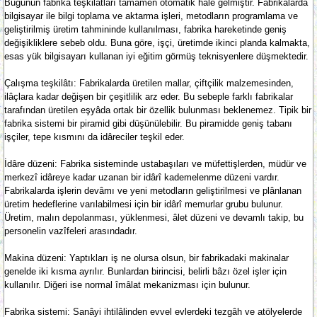
Bugünün fabrika teşkilâtları tamâmen otomatik hâle gelmiştir. Fabrikalarda
bilgisayar ile bilgi toplama ve aktarma işleri, metodların programlama ve
geliştirilmiş üretim tahmininde kullanılması, fabrika hareketinde geniş
değişikliklere sebeb oldu. Buna göre, işçi, üretimde ikinci planda kalmakta,
esas yük bilgisayarı kullanan iyi eğitim görmüş teknisyenlere düşmektedir.
Çalışma teşkilâtı: Fabrikalarda üretilen mallar, çiftçilik malzemesinden,
ilâçlara kadar değişen bir çeşitlilik arz eder. Bu sebeple farklı fabrikalar
tarafından üretilen eşyâda ortak bir özellik bulunması beklenemez. Tipik bir
fabrika sistemi bir piramid gibi düşünülebilir. Bu piramidde geniş tabanı
işçiler, tepe kısmını da idâreciler teşkil eder.
İdâre düzeni: Fabrika sisteminde ustabaşıları ve müfettişlerden, müdür ve
merkezî idâreye kadar uzanan bir idârî kademelenme düzeni vardır.
Fabrikalarda işlerin devâmı ve yeni metodların geliştirilmesi ve plânlanan
üretim hedeflerine varılabilmesi için bir idârî memurlar grubu bulunur.
Üretim, malın depolanması, yüklenmesi, âlet düzeni ve devamlı takip, bu
personelin vazîfeleri arasındadır.
Makina düzeni: Yaptıkları iş ne olursa olsun, bir fabrikadaki makinalar
genelde iki kısma ayrılır. Bunlardan birincisi, belirli bâzı özel işler için
kullanılır. Diğeri ise normal îmâlat mekanizması için bulunur.
Fabrika sistemi: Sanâyi ihtilâlinden evvel evlerdeki tezgâh ve atölyelerde