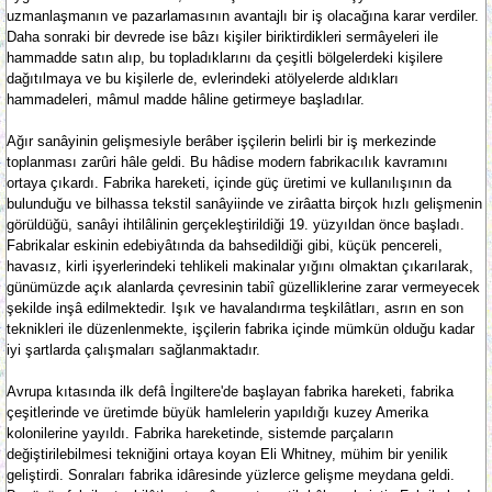
uzmanlaşmanın ve pazarlamasının avantajlı bir iş olacağına karar verdiler.
Daha sonraki bir devrede ise bâzı kişiler biriktirdikleri sermâyeleri ile
hammadde satın alıp, bu topladıklarını da çeşitli bölgelerdeki kişilere
dağıtılmaya ve bu kişilerle de, evlerindeki atölyelerde aldıkları
hammadeleri, mâmul madde hâline getirmeye başladılar.
Ağır sanâyinin gelişmesiyle berâber işçilerin belirli bir iş merkezinde
toplanması zarûri hâle geldi. Bu hâdise modern fabrikacılık kavramını
ortaya çıkardı. Fabrika hareketi, içinde güç üretimi ve kullanılışının da
bulunduğu ve bilhassa tekstil sanâyiinde ve zirâatta birçok hızlı gelişmenin
görüldüğü, sanâyi ihtilâlinin gerçekleştirildiği 19. yüzyıldan önce başladı.
Fabrikalar eskinin edebiyâtında da bahsedildiği gibi, küçük pencereli,
havasız, kirli işyerlerindeki tehlikeli makinalar yığını olmaktan çıkarılarak,
günümüzde açık alanlarda çevresinin tabiî güzelliklerine zarar vermeyecek
şekilde inşâ edilmektedir. Işık ve havalandırma teşkilâtları, asrın en son
teknikleri ile düzenlenmekte, işçilerin fabrika içinde mümkün olduğu kadar
iyi şartlarda çalışmaları sağlanmaktadır.
Avrupa kıtasında ilk defâ İngiltere'de başlayan fabrika hareketi, fabrika
çeşitlerinde ve üretimde büyük hamlelerin yapıldığı kuzey Amerika
kolonilerine yayıldı. Fabrika hareketinde, sistemde parçaların
değiştirilebilmesi tekniğini ortaya koyan Eli Whitney, mühim bir yenilik
geliştirdi. Sonraları fabrika idâresinde yüzlerce gelişme meydana geldi.