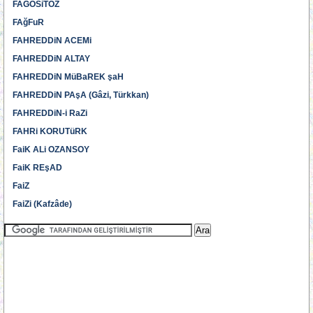
FAGOSiTOZ
FAğFuR
FAHREDDiN ACEMi
FAHREDDiN ALTAY
FAHREDDiN MüBaREK şaH
FAHREDDiN PAşA (Gâzi, Türkkan)
FAHREDDiN-i RaZi
FAHRi KORUTüRK
FaiK ALi OZANSOY
FaiK REşAD
FaiZ
FaiZi (Kafzâde)