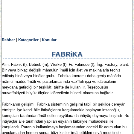
Rehber
|
Kategoriler
|
Konular
FABRiKA
Alm. Fabrik (f), Betrieb (m), Werke (f), Fr. Fabrique (f), İng. Factory, plant.
Bir veya birkaç değişik mâmulün îmâli için âlet ve makinalarla techiz
edilmiş binâ veya binâlar grubu. Fabrika kavramı daha geniş mânâda
mâmul madde îmâli ve pazarlamasında vazîfeli işçi ve idârecilerin
meydana getirdiği bir teşkilâtı târifte de kullanılır. Teşebbüsün
muvaffakiyeti büyük ölçüde idârecilerin hünerli olmasına bağlıdır.
Fabrikanın gelişimi: Fabrika sisteminin gelişimi tabiî bir şekilde cereyân
etmiştir. İşe kendi âile ihtiyâçlarını karşılamakla başlayan insanoğlu,
komşuları tarafından îmâl edilen eşyâlara da ihtiyâç duymaya başladı. Bu
ihtiyâçlar âile tarafından yapılan eşyânın birbiriyle mübâdelesi ile
karşılandı. Paranın kullanılmaya başlamasından önceki ilk adım olan bu
uygulamadan hemen sonra, bâzı kişiler îmâl ettikleri eşyâ modelinde