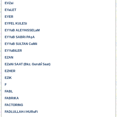
EVZai
EYaLET
EYER
EYFEL KULESi
EYYuB ALEYHiSSELaM
EYYuB SABRi PAşA
EYYuB SULTAN CaMii
EYYuBiLER
EZAN
EZaNi SAAT (Bkz. Gurubî Saat)
EZHER
EZiK
F
FABL
FABRiKA
FACTORING
FADLULLAH-I HURuFi