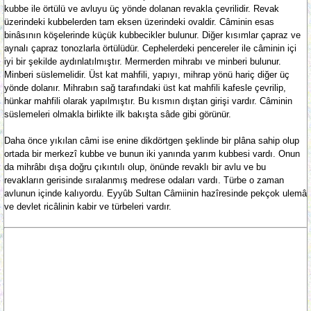
kubbe ile örtülü ve avluyu üç yönde dolanan revakla çevrilidir. Revak
üzerindeki kubbelerden tam eksen üzerindeki ovaldir. Câminin esas
binâsının köşelerinde küçük kubbecikler bulunur. Diğer kısımlar çapraz ve
aynalı çapraz tonozlarla örtülüdür. Cephelerdeki pencereler ile câminin içi
iyi bir şekilde aydınlatılmıştır. Mermerden mihrabı ve minberi bulunur.
Minberi süslemelidir. Üst kat mahfili, yapıyı, mihrap yönü hariç diğer üç
yönde dolanır. Mihrabın sağ tarafındaki üst kat mahfili kafesle çevrilip,
hünkar mahfili olarak yapılmıştır. Bu kısmın dıştan girişi vardır. Câminin
süslemeleri olmakla birlikte ilk bakışta sâde gibi görünür.
Daha önce yıkılan câmi ise enine dikdörtgen şeklinde bir plâna sahip olup
ortada bir merkezî kubbe ve bunun iki yanında yarım kubbesi vardı. Onun
da mihrâbı dışa doğru çıkıntılı olup, önünde revaklı bir avlu ve bu
revakların gerisinde sıralanmış medrese odaları vardı. Türbe o zaman
avlunun içinde kalıyordu. Eyyûb Sultan Câmiinin hazîresinde pekçok ulemâ
ve devlet ricâlinin kabir ve türbeleri vardır.