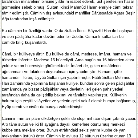
tarafından minârelerin birisine yıldırım isâbet ederek, üst şerefesinin hasar
görmesine sebeb olmuş, Sultan İkinci Mahmûd Hanın emriyle câmi tekrar
tâmir edilmiştir. Câminin dış avlusundaki mahfiller Dârüssaâde Ağası Beşir
Ağa tarafından inşâ edilmiştir.
Bu câminin bir özelliği vardır. O da Sultan İkinci Bâyezîd Han ile başlayan
ve son pâdişâha kadar devâm eden bir âdettir. Osmanlı sultanları bu
câmide kılıç kuşanırlardı.
Câmi, bir külliyeye âittir. Bu külliye de câmi, medrese, imâret, hamam ve
türbeden ibârettir. Medrese 16 hücreliydi. Ama bugün bu 16 hücreden altısı
yoktur ve on hücresiyle görülmektedir. İmâret de, gelen misâfirlerin
ağırlanması ve fakirlerin doyurulması için yapılmıştır. Hamam, çifte
hamamdır. Türbe, Eyyûb Sultan için yaptırılmıştır. Fâtih Sultan Mehmed
Han zamânında yapımına başlanan külliye, bundan sonra gelen pâdişâhlar
zamânında ya bizzat pâdişâhlar veya devletin ileri gelen şahsiyetleri
tarafından daha da geliştirilip bakımı ve tâmirâtı yapılmıştır. Külliyenin
bakımı için çeşitli vilâyetler ve yerlerin geliri vakıf olarak buraya bağlanmış,
Eyüp semti ve civârı da buraya vakfedilmiştir.
Câminin mîmârî plânı dikdörtgen şeklinde olup, mihrâbı dışarı çıkıntı yapar.
Altı tâne sütun ve iki fil ayağına dayalı kemerlere oturtulmuş merkezî
kubbe orta mekânı örter. Bunun etrâfındaki sekiz yarım kubbe de yan
mekanların üstünü örter. Câminin iç avlusu 12 sütunun üzerine oturan 13