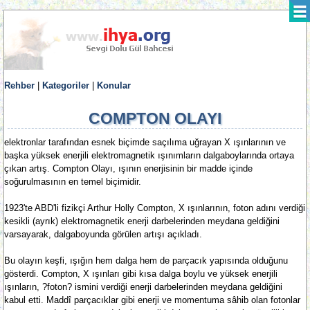
Rehber
|
Kategoriler
|
Konular
COMPTON OLAYI
elektronlar tarafından esnek biçimde saçılıma uğrayan X ışınlarının ve
başka yüksek enerjili elektromagnetik ışınımların dalgaboylarında ortaya
çıkan artış. Compton Olayı, ışının enerjisinin bir madde içinde
soğurulmasının en temel biçimidir.
1923'te ABD'li fizikçi Arthur Holly Compton, X ışınlarının, foton adını verdiği
kesikli (ayrık) elektromagnetik enerji darbelerinden meydana geldiğini
varsayarak, dalgaboyunda görülen artışı açıkladı.
Bu olayın keşfi, ışığın hem dalga hem de parçacık yapısında olduğunu
gösterdi. Compton, X ışınları gibi kısa dalga boylu ve yüksek enerjili
ışınların, ?foton? ismini verdiği enerji darbelerinden meydana geldiğini
kabul etti. Maddî parçacıklar gibi enerji ve momentuma sâhib olan fotonlar