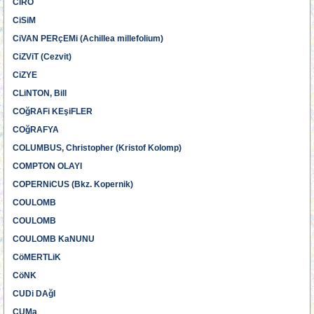
CiRO
CiSiM
CiVAN PERçEMi (Achillea millefolium)
CiZViT (Cezvit)
CiZYE
CLiNTON, Bill
COğRAFi KEşiFLER
COğRAFYA
COLUMBUS, Christopher (Kristof Kolomp)
COMPTON OLAYI
COPERNiCUS (Bkz. Kopernik)
COULOMB
COULOMB
COULOMB KaNUNU
CöMERTLiK
CöNK
CUDi DAğI
CUMa