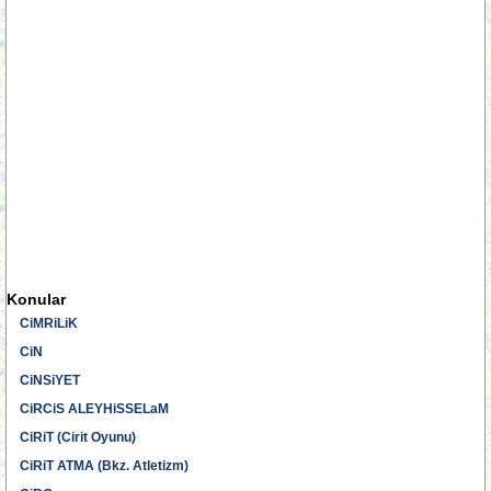
Konular
CiMRiLiK
CiN
CiNSiYET
CiRCiS ALEYHiSSELaM
CiRiT (Cirit Oyunu)
CiRiT ATMA (Bkz. Atletizm)