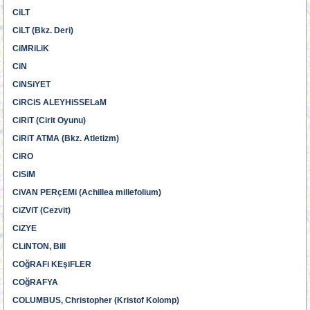
CiLT
CiLT (Bkz. Deri)
CiMRiLiK
CiN
CiNSiYET
CiRCiS ALEYHiSSELaM
CiRiT (Cirit Oyunu)
CiRiT ATMA (Bkz. Atletizm)
CiRO
CiSiM
CiVAN PERçEMi (Achillea millefolium)
CiZViT (Cezvit)
CiZYE
CLiNTON, Bill
COğRAFi KEşiFLER
COğRAFYA
COLUMBUS, Christopher (Kristof Kolomp)