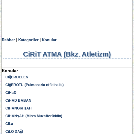
Rehber
|
Kategoriler
|
Konular
CiRiT ATMA (Bkz. Atletizm)
Konular
CiğERDELEN
CiğEROTU (Pulmonaria officinalis)
CiHaD
CiHAD BABAN
CiHANGiR şAH
CiHANşAH (Mirza Muzafferüddîn)
CiLa
CiLO DAğI