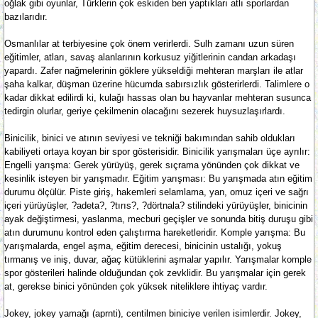
oğlak gibi oyunlar, Türklerin çok eskiden beri yaptıkları atlı sporlardan
bazılarıdır.
Osmanlılar at terbiyesine çok önem verirlerdi. Sulh zamanı uzun süren
eğitimler, atları, savaş alanlarının korkusuz yiğitlerinin candan arkadaşı
yapardı. Zafer nağmelerinin göklere yükseldiği mehteran marşları ile atlar
şaha kalkar, düşman üzerine hücumda sabırsızlık gösterirlerdi. Talimlere o
kadar dikkat edilirdi ki, kulağı hassas olan bu hayvanlar mehteran susunca
tedirgin olurlar, geriye çekilmenin olacağını sezerek huysuzlaşırlardı.
Binicilik, binici ve atının seviyesi ve tekniği bakımından sahib oldukları
kabiliyeti ortaya koyan bir spor gösterisidir. Binicilik yarışmaları üçe ayrılır:
Engelli yarışma: Gerek yürüyüş, gerek sıçrama yönünden çok dikkat ve
kesinlik isteyen bir yarışmadır. Eğitim yarışması: Bu yarışmada atın eğitim
durumu ölçülür. Piste giriş, hakemleri selamlama, yan, omuz içeri ve sağrı
içeri yürüyüşler, ?adeta?, ?tırıs?, ?dörtnala? stilindeki yürüyüşler, binicinin
ayak değiştirmesi, yaslanma, mecburi geçişler ve sonunda bitiş duruşu gibi
atın durumunu kontrol eden çalıştırma hareketleridir. Komple yarışma: Bu
yarışmalarda, engel aşma, eğitim derecesi, binicinin ustalığı, yokuş
tırmanış ve iniş, duvar, ağaç kütüklerini aşmalar yapılır. Yarışmalar komple
spor gösterileri halinde olduğundan çok zevklidir. Bu yarışmalar için gerek
at, gerekse binici yönünden çok yüksek niteliklere ihtiyaç vardır.
Jokey, jokey yamağı (aprnti), centilmen biniciye verilen isimlerdir. Jokey,