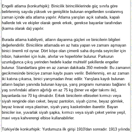
Engelli atlama (konkurhipik): Binicilik birinciliklerinde güç sınıfa göre
belirlenmiş sayıda yüksek ve genişlikte bulunan engellerden sıralanmış
zaman içinde atla atlama yapılır. Atlama yarışları açık sahada, kapalı
hallerde tek ve ekipler olarak gerek erkek, gerekse bayanlar tarafından
(karma olarak da) yapılır.
Burada atlama kabiliyeti, atların dayanma güçleri ve binicilerin bilgileri
değerlendirilir. Binicilikte atlamada en az hata yapan ve zamanı aşmayan
binici önemli rol oynar. Dört köşe olan çimenli saha dışında seyirciler için
tribün, hakemleri için kule, ahırlar ve hoperlörler bulunur. Parkurun
uzunluğunca çıkış yerinden hedefe kadar muhtelif şekillerde engeller
bulunur. Standartlara göre en az zaman dakikada 350 metredir. Bu zamanın
gecikmesinde biniciye zaman kaybı puanı verilir. Belirlenmiş, en az zaman
iki katına çıkarsa, binici yarışmadan ihrac edilir. Yarışlara kaydı bulunan
atların başları yanında bulunan kayışa, yarış programı numarası bağlanır. 6
yaş sınıfındaki atların ağırlığı en az 75 kg (biner ve eğer takımı ile),
bayanlarda ise 70 kg olmalıdır. Erkek binicilerin elbiseleri kırmızı veya
siyah renginde olan ceket, beyaz pantolon, siyah çizme, beyaz gömlek,
beyaz kravat veya plastran, siyah yarış kasketinden ibarettir. Bayan
biniciler ise, yuvarlak siyah şapka, kırmızı veya siyah çeket yerine yeşil,
mavi veya kahverengi elbise kullanabilirler.
Türkiye'de konkurhipik: Yurdumuza ilk girişi 1910'dan sonradır. 1913 yılında