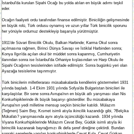
İstanbul'da kurulan Sipahi Ocağı bu yolda atılan en büyük adımı teşkil
eder.
Ocağın faaliyeti ordu tarafından finanse edilmiştir. Biniciliğin gelişmesinde
en büyük rolü, Türk ordusu oynamış ve uzun yıllar Türk binicilik sporunu
her yönüyle ordumuz destekleyip başarıyla yürütmüştür.
1911'de Süvari Binicilik Okulu, Balkan Harbinde; Karma Okul sonra
açılmasına rağmen, Birinci Dünya Savaşı ve İstiklal Harbinden sonra;
Konya Ilgın'da açılan okul bir müddet sonra kapanmış, Cumhuriyetin
ilanından sonra ise İstanbul'da Orhaniye kışlasından ve Harp Okulu ile
Sipahi Ocağının tesislerinden istifade edilmiştir. Sonra bugünkü yeri olan
Ayazağa tesislerine taşınmıştır.
Türk binicilerin milletlerarası müsabakalarda kendilerini göstermeleri 1931
yılında başladı. 1-4 Ekim 1931 yılında Sofya'da Bulgaristan binicileri ile
karşılaştılar. Bir sene sonra Avrupa'nın en büyük atlı yarışması olan Nis
Konkurhipiklerinde ilk büyük başarıyı gösterdiler. Bu müsabakaya
Avrupa'nın yedi milletine mensup seçkin biniciler katıldı. Mülazım
(Teğmen) Saim Bey, Kısmet isimli atıyla ikincilik kazandığı gibi, ?Belçika
Mükafatı? yarışmasında aynı atıyla üçüncülüğü kazandı. 1934 yılında
Viyana Konkurhipiklerinde Mülazım Cevat Bey, Güdük isimli atıyla iki
birincilik kazanarak bayrağımızı ilk defa şeref direğine çektirdi. Bundan
sonraki senelerde yapılan konkurhipiklerde Cevat Kula, Cevat Gürkan,