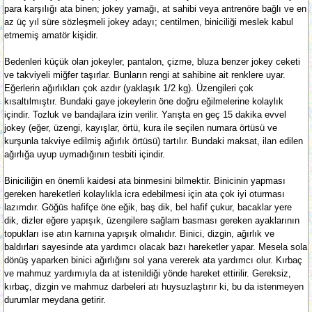
para karşılığı ata binen; jokey yamağı, at sahibi veya antrenöre bağlı ve en
az üç yıl süre sözleşmeli jokey adayı; centilmen, biniciliği meslek kabul
etmemiş amatör kişidir.
Bedenleri küçük olan jokeyler, pantalon, çizme, bluza benzer jokey ceketi
ve takviyeli miğfer taşırlar. Bunların rengi at sahibine ait renklere uyar.
Eğerlerin ağırlıkları çok azdır (yaklaşık 1/2 kg). Üzengileri çok
kısaltılmıştır. Bundaki gaye jokeylerin öne doğru eğilmelerine kolaylık
içindir. Tozluk ve bandajlara izin verilir. Yarışta en geç 15 dakika evvel
jokey (eğer, üzengi, kayışlar, örtü, kura ile seçilen numara örtüsü ve
kurşunla takviye edilmiş ağırlık örtüsü) tartılır. Bundaki maksat, ilan edilen
ağırlığa uyup uymadığının tesbiti içindir.
Biniciliğin en önemli kaidesi ata binmesini bilmektir. Binicinin yapması
gereken hareketleri kolaylıkla icra edebilmesi için ata çok iyi oturması
lazımdır. Göğüs hafifçe öne eğik, baş dik, bel hafif çukur, bacaklar yere
dik, dizler eğere yapışık, üzengilere sağlam basması gereken ayaklarının
topukları ise atın karnına yapışık olmalıdır. Binici, dizgin, ağırlık ve
baldırları sayesinde ata yardımcı olacak bazı hareketler yapar. Mesela sola
dönüş yaparken binici ağırlığını sol yana vererek ata yardımcı olur. Kırbaç
ve mahmuz yardımıyla da at istenildiği yönde hareket ettirilir. Gereksiz,
kırbaç, dizgin ve mahmuz darbeleri atı huysuzlaştırır ki, bu da istenmeyen
durumlar meydana getirir.