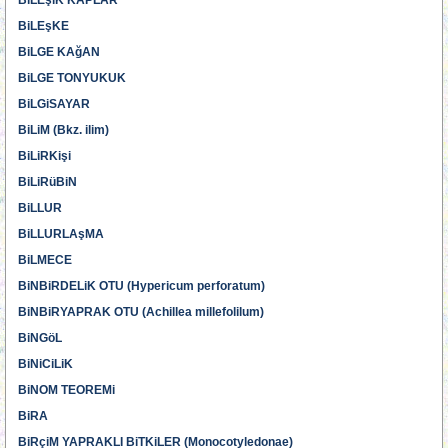
BiLEşiK KAPLAR
BiLEşKE
BiLGE KAğAN
BiLGE TONYUKUK
BiLGiSAYAR
BiLiM (Bkz. ilim)
BiLiRKişi
BiLiRüBiN
BiLLUR
BiLLURLAşMA
BiLMECE
BiNBiRDELiK OTU (Hypericum perforatum)
BiNBiRYAPRAK OTU (Achillea millefolilum)
BiNGöL
BiNiCiLiK
BiNOM TEOREMi
BiRA
BiRçiM YAPRAKLI BiTKiLER (Monocotyledonae)