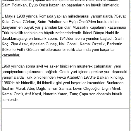
Saim Polatkan, Eyüp Öncü kazanılan başarıların en büyük isimleridir.
1 Mayıs 1938 yılında Roma'da yapılan milletlerarası yarışmalarda ?Cevat
Kula, Cevat Gürkan, Saim Polatkan ve Eyüp Öncü?den kurulu ekibin
dünyanın en büyük yarışlarından biri olan Mussolini kupalarını kazanması
Türk binicilik tarihinin en büyük zaferlerindendir. İkinci Dünya Harbi ile
duraklamaya giren binicilik sporu, 1948'den sonra yeniden başladı. Salih
Koç, Ziya Azak, Alpaslan Güneş, Nail Göneli, Kemal Özçelik, Bedrettin
Böke ile Fethi Gürcan milletlerarası binicilik alanında yeni başarılar
kazandılar.
1960 yılından sonra sivil ve asker binicilerin müşterek çalışmaları yeni
şampiyonların çıkmasını sağladı. Gerek yurt içinde gerekse yurt dışındaki
yarışmalarda Türk binicilerinden Fevzi Atabek'in 1973'te Balkan ikinciliği,
1980'de bir birincilik, iki ikincilik gibi yeni başarılar kazandılar. Bunlardan
İbrahim Murat, Ateş Dağlı, İsmail Samsa, Levin Okçuoğlu, Ergin Mirel,
Kemal Öncü, Atıf Kaçıl, Nurettin Yaran, Tunç Çapa son dönemin büyük
isimleridir.