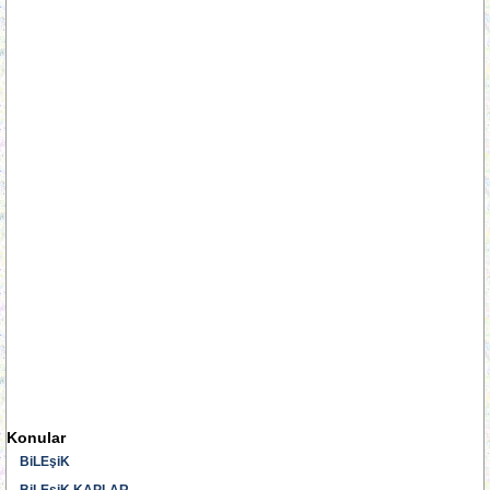
Konular
BiLEşiK