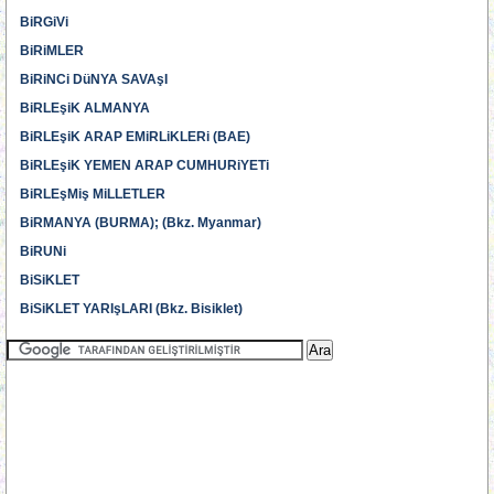
BiRGiVi
BiRiMLER
BiRiNCi DüNYA SAVAşI
BiRLEşiK ALMANYA
BiRLEşiK ARAP EMiRLiKLERi (BAE)
BiRLEşiK YEMEN ARAP CUMHURiYETi
BiRLEşMiş MiLLETLER
BiRMANYA (BURMA); (Bkz. Myanmar)
BiRUNi
BiSiKLET
BiSiKLET YARIşLARI (Bkz. Bisiklet)