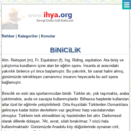
Rehber
|
Kategoriler
|
Konular
BiNiCiLiK
Alm. Reitsport (m), Fr. Equitation (f), İng. Riding, equitation. Ata biniş ve
çalıştırma kurallarını içine alan bir eğitim sporu. İnsanla at arasındaki
yakınlık binlerce yıl önce başlamıştır. Bu yakınlık, bir sanat halini almış,
günümüzde teknikleşen zamanımız insanını heyecanla bu asil spora
bağlamıştır.
Binicilik en eski ata sporlarımızdan biridir. Türkler atı, yük taşımakta, araba
çektirmekte, avda ve savaşta kullanmışlardır. Bilhassa harplerde kullanılan
atlar özel bir eğitimle yetiştirilirlerdi. Orta Asya'daki Türklerden Osmanlılara
gelinceye kadar bütün devletlerin vaz geçilmez harp vasıtalarından
olmuştur. Türklerin terk etmedikleri üç hasletinden biri attır. Darbımesel
olarak dillerde dolaşan, ?At, avrat, silah bırakılmaz.? sözü hala
kullanılmaktadır. Günümüzde Anadolu köy düğünlerinde oynanan cirit,