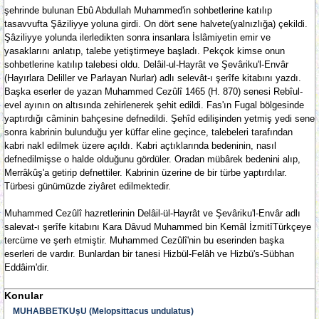
şehrinde bulunan Ebû Abdullah Muhammed'in sohbetlerine katılıp
tasavvufta Şâziliyye yoluna girdi. On dört sene halvete(yalnızlığa) çekildi.
Şâziliyye yolunda ilerledikten sonra insanlara İslâmiyetin emir ve
yasaklarını anlatıp, talebe yetiştirmeye başladı. Pekçok kimse onun
sohbetlerine katılıp talebesi oldu. Delâil-ul-Hayrât ve Şevâriku'l-Envâr
(Hayırlara Deliller ve Parlayan Nurlar) adlı selevât-ı şerîfe kitabını yazdı.
Başka eserler de yazan Muhammed Cezûlî 1465 (H. 870) senesi Rebîul-
evel ayının on altısında zehirlenerek şehit edildi. Fas'ın Fugal bölgesinde
yaptırdığı câminin bahçesine defnedildi. Şehîd edilişinden yetmiş yedi sene
sonra kabrinin bulunduğu yer küffar eline geçince, talebeleri tarafından
kabri nakl edilmek üzere açıldı. Kabri açtıklarında bedeninin, nasıl
defnedilmişse o halde olduğunu gördüler. Oradan mübârek bedenini alıp,
Merrâkûş'a getirip defnettiler. Kabrinin üzerine de bir türbe yaptırdılar.
Türbesi günümüzde ziyâret edilmektedir.
Muhammed Cezûlî hazretlerinin Delâil-ül-Hayrât ve Şevâriku'l-Envâr adlı
salevat-ı şerîfe kitabını Kara Dâvud Muhammed bin Kemâl İzmitîTürkçeye
tercüme ve şerh etmiştir. Muhammed Cezûlî'nin bu eserinden başka
eserleri de vardır. Bunlardan bir tanesi Hizbül-Felâh ve Hizbü's-Sübhan
Eddâim'dir.
Konular
MUHABBETKUşU (Melopsittacus undulatus)