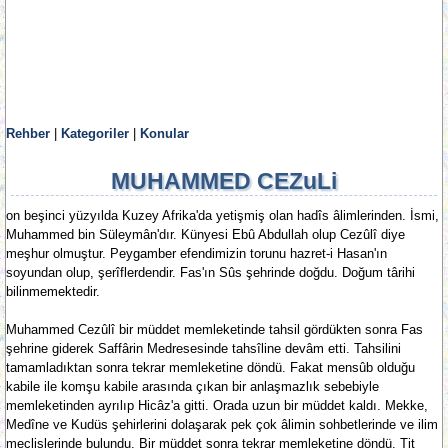
Rehber
|
Kategoriler
|
Konular
MUHAMMED CEZuLi
on beşinci yüzyılda Kuzey Afrika'da yetişmiş olan hadîs âlimlerinden. İsmi,
Muhammed bin Süleymân'dır. Künyesi Ebû Abdullah olup Cezûlî diye
meşhur olmuştur. Peygamber efendimizin torunu hazret-i Hasan'ın
soyundan olup, şerîflerdendir. Fas'ın Sûs şehrinde doğdu. Doğum târihi
bilinmemektedir.
Muhammed Cezûlî bir müddet memleketinde tahsil gördükten sonra Fas
şehrine giderek Saffârin Medresesinde tahsîline devâm etti. Tahsilini
tamamladıktan sonra tekrar memleketine döndü. Fakat mensûb olduğu
kabile ile komşu kabile arasında çıkan bir anlaşmazlık sebebiyle
memleketinden ayrılıp Hicâz'a gitti. Orada uzun bir müddet kaldı. Mekke,
Medîne ve Kudüs şehirlerini dolaşarak pek çok âlimin sohbetlerinde ve ilim
meclislerinde bulundu. Bir müddet sonra tekrar memleketine döndü. Tit