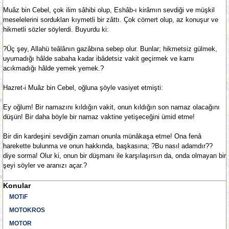
Muâz bin Cebel, çok ilim sâhibi olup, Eshâb-ı kirâmın sevdiği ve müşkil
meselelerini sordukları kıymetli bir zâttı. Çok cömert olup, az konuşur ve
hikmetli sözler söylerdi. Buyurdu ki:
?Üç şey, Allahü teâlânın gazâbına sebep olur. Bunlar; hikmetsiz gülmek,
uyumadığı hâlde sabaha kadar ibâdetsiz vakit geçirmek ve karnı
acıkmadığı hâlde yemek yemek.?
Hazret-i Muâz bin Cebel, oğluna şöyle vasiyet etmişti:
Ey oğlum! Bir namazını kıldığın vakit, onun kıldığın son namaz olacağını
düşün! Bir daha böyle bir namaz vaktine yetişeceğini ümid etme!
Bir din kardeşini sevdiğin zaman onunla münâkaşa etme! Ona fenâ
harekette bulunma ve onun hakkında, başkasına; ?Bu nasıl adamdır??
diye sorma! Olur ki, onun bir düşmanı ile karşılaşırsın da, onda olmayan bir
şeyi söyler ve aranızı açar.?
Konular
MOTiF
MOTOKROS
MOTOR