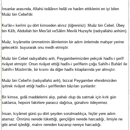
İnsanlar arasında, Allahü teâlânın helâl ve harâm ettiklerini en iyi bilen
Muâz bin Cebel'dir.
Kur'ân-ı kerîmi şu dört kimseden alınız (öğreniniz): Muâz bin Cebel, Übey
bin Kâ'b, Abdullah bin Mes'ûd veSâlim Mevlâ Huzeyfe (radıyallahü anhüm).
Muâz, kıyâmette ümmetimin âlimlerinin bir adım önlerinde mahşer yerine
gelecektir. buyurarak onu medh etmiştir.
Muâz bin Cebel radıyallahü anh, Peygamberimizden pekçok hadîs-i şerîf
rivâyet etmiştir. Onun rivâyet ettiği hadîs-i şerîflerin çoğu Sahîh-i Buhârî ile
Sahîh-i Müslim'de, bir kısmı da diğer hadîs kitaplarında yer almıştır.
Muâz bin Cebel'in (radıyallahü anh), bizzat Peygamber efendimizden
işitirek rivâyet ettiği hadîs-i şerîflerden bâzıları şunlardır:
Bir kimse, gıdâ maddelerini alıp, pahalı olup da satmak için kırk gün
saklarsa, hepsini fakirlere parasız dağıtsa, günahını ödeyemez.
İnsan, kıyâmet günü şu dört şeyden sorulmadıkça, hiçbir yere adım
atamaz: Ömrünü nerede tükettiği, gençliğini nerede harcadığı, ilmiyle ne
gibi amel işlediği, malını nereden kazanıp nereye harcadığı.