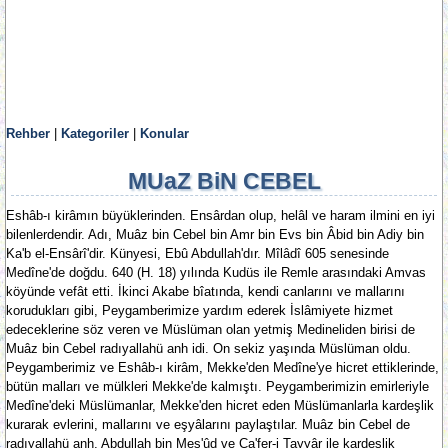
Rehber
|
Kategoriler
|
Konular
MUaZ BiN CEBEL
Eshâb-ı kirâmın büyüklerinden. Ensârdan olup, helâl ve haram ilmini en iyi
bilenlerdendir. Adı, Muâz bin Cebel bin Amr bin Evs bin Âbid bin Adiy bin
Ka'b el-Ensârî'dir. Künyesi, Ebû Abdullah'dır. Mîlâdî 605 senesinde
Medîne'de doğdu. 640 (H. 18) yılında Kudüs ile Remle arasındaki Amvas
köyünde vefât etti. İkinci Akabe bîatında, kendi canlarını ve mallarını
korudukları gibi, Peygamberimize yardım ederek İslâmiyete hizmet
edeceklerine söz veren ve Müslüman olan yetmiş Medineliden birisi de
Muâz bin Cebel radıyallahü anh idi. On sekiz yaşında Müslüman oldu.
Peygamberimiz ve Eshâb-ı kirâm, Mekke'den Medîne'ye hicret ettiklerinde,
bütün malları ve mülkleri Mekke'de kalmıştı. Peygamberimizin emirleriyle
Medîne'deki Müslümanlar, Mekke'den hicret eden Müslümanlarla kardeşlik
kurarak evlerini, mallarını ve eşyâlarını paylaştılar. Muâz bin Cebel de
radıyallahü anh, Abdullah bin Mes'ûd ve Ca'fer-i Tayyâr ile kardeşlik