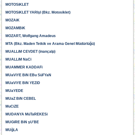
MOTOSiKLET
MOTOSiKLET YARIşI (Bkz. Motosiklet)
MOZAiK
MOZAMBiK
MOZART, Wolfgang Amadeus
MTA (Bkz. Maden Tetkik ve Arama Genel Müdürlüğü)
MUALLiM CEVDET (inançalp)
MUALLiM NaCi
MUAMMER KADDAFi
MUaViYE BiN EBu SüFYaN
MUaViYE BiN YEZiD
MUaYEDE
MUaZ BiN CEBEL
MuCiZE
MUDANYA MüTaREKESi
MUGiRE BiN şU'BE
MUğLA