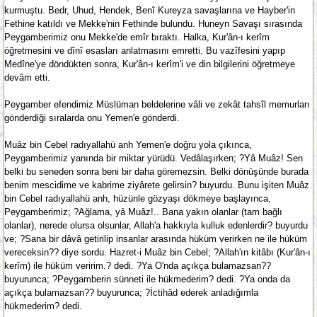
kurmuştu. Bedr, Uhud, Hendek, Benî Kureyza savaşlarına ve Hayber'in
Fethine katıldı ve Mekke'nin Fethinde bulundu. Huneyn Savaşı sırasında
Peygamberimiz onu Mekke'de emîr bıraktı. Halka, Kur'ân-ı kerîm
öğretmesini ve dînî esasları anlatmasını emretti. Bu vazîfesini yapıp
Medîne'ye döndükten sonra, Kur'ân-ı kerîm'i ve din bilgilerini öğretmeye
devâm etti.
Peygamber efendimiz Müslüman beldelerine vâli ve zekât tahsîl memurları
gönderdiği sıralarda onu Yemen'e gönderdi.
Muâz bin Cebel radıyallahü anh Yemen'e doğru yola çıkınca,
Peygamberimiz yanında bir miktar yürüdü. Vedâlaşırken; ?Yâ Muâz! Sen
belki bu seneden sonra beni bir daha göremezsin. Belki dönüşünde burada
benim mescidime ve kabrime ziyârete gelirsin? buyurdu. Bunu işiten Muâz
bin Cebel radıyallahü anh, hüzünle gözyaşı dökmeye başlayınca,
Peygamberimiz; ?Ağlama, yâ Muâz!.. Bana yakın olanlar (tam bağlı
olanlar), nerede olursa olsunlar, Allah'a hakkıyla kulluk edenlerdir? buyurdu
ve; ?Sana bir dâvâ getirilip insanlar arasında hüküm verirken ne ile hüküm
vereceksin?? diye sordu. Hazret-i Muâz bin Cebel; ?Allah'ın kitâbı (Kur'ân-ı
kerîm) ile hüküm veririm.? dedi. ?Ya O'nda açıkça bulamazsan??
buyurunca; ?Peygamberin sünneti ile hükmederim? dedi. ?Ya onda da
açıkça bulamazsan?? buyurunca; ?İctihâd ederek anladığımla
hükmederim? dedi.