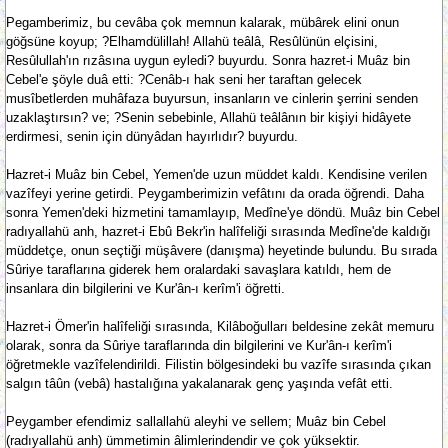
Pegamberimiz, bu cevâba çok memnun kalarak, mübârek elini onun
göğsüne koyup; ?Elhamdülillah! Allahü teâlâ, Resûlünün elçisini,
Resûlullah'ın rızâsına uygun eyledi? buyurdu. Sonra hazret-i Muâz bin
Cebel'e şöyle duâ etti: ?Cenâb-ı hak seni her taraftan gelecek
musîbetlerden muhâfaza buyursun, insanların ve cinlerin şerrini senden
uzaklaştırsın? ve; ?Senin sebebinle, Allahü teâlânın bir kişiyi hidâyete
erdirmesi, senin için dünyâdan hayırlıdır? buyurdu.
Hazret-i Muâz bin Cebel, Yemen'de uzun müddet kaldı. Kendisine verilen
vazîfeyi yerine getirdi. Peygamberimizin vefâtını da orada öğrendi. Daha
sonra Yemen'deki hizmetini tamamlayıp, Medîne'ye döndü. Muâz bin Cebel
radıyallahü anh, hazret-i Ebû Bekr'in halîfeliği sırasında Medîne'de kaldığı
müddetçe, onun seçtiği müşâvere (danışma) heyetinde bulundu. Bu sırada
Sûriye taraflarına giderek hem oralardaki savaşlara katıldı, hem de
insanlara din bilgilerini ve Kur'ân-ı kerîm'i öğretti.
Hazret-i Ömer'in halîfeliği sırasında, Kilâboğulları beldesine zekât memuru
olarak, sonra da Sûriye taraflarında din bilgilerini ve Kur'ân-ı kerîm'i
öğretmekle vazîfelendirildi. Filistin bölgesindeki bu vazîfe sırasında çıkan
salgın tâûn (vebâ) hastalığına yakalanarak genç yaşında vefât etti.
Peygamber efendimiz sallallahü aleyhi ve sellem; Muâz bin Cebel
(radıyallahü anh) ümmetimin âlimlerindendir ve çok yüksektir.