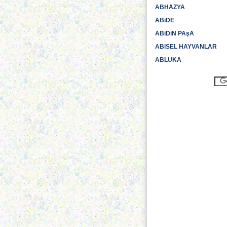
ABHAZYA
ABiDE
ABiDiN PAşA
ABiSEL HAYVANLAR
ABLUKA