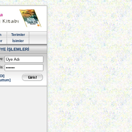
m
Terimler
er
İsimler
ÜYE İŞLEMLERİ
e:
la:
Ol]
uttum]