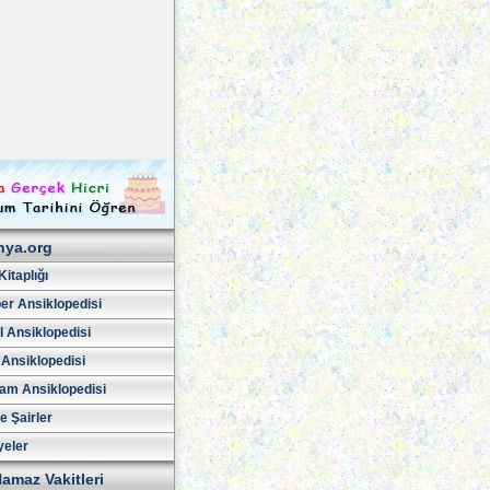
hya.org
Kitaplığı
er Ansiklopedisi
l Ansiklopedisi
 Ansiklopedisi
am Ansiklopedisi
ve Şairler
yeler
amaz Vakitleri