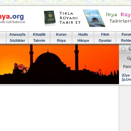
Anasayfa
Kitaplik
Kuran
Hadis
Fıkıh
Foru
Sözlükler
Takvim
Rüya
Hikaye
Oyunlar
Rehb
Üy
Paro
[Üye 
[p.Un