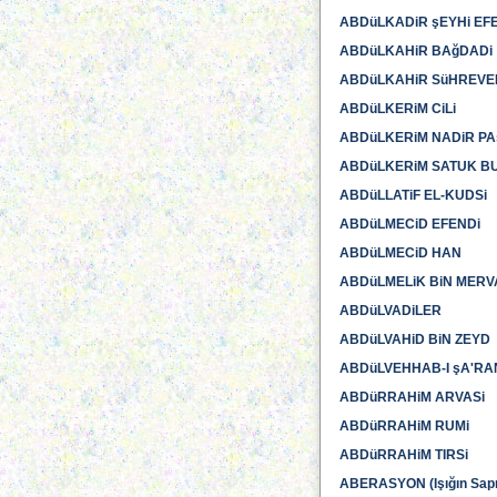
ABDüLKADiR şEYHi EF
ABDüLKAHiR BAğDADi
ABDüLKAHiR SüHREVERD
ABDüLKERiM CiLi
ABDüLKERiM NADiR P
ABDüLKERiM SATUK B
ABDüLLATiF EL-KUDSi
ABDüLMECiD EFENDi
ABDüLMECiD HAN
ABDüLMELiK BiN MER
ABDüLVADiLER
ABDüLVAHiD BiN ZEYD
ABDüLVEHHAB-I şA'RA
ABDüRRAHiM ARVASi
ABDüRRAHiM RUMi
ABDüRRAHiM TIRSi
ABERASYON (Işığın Sap