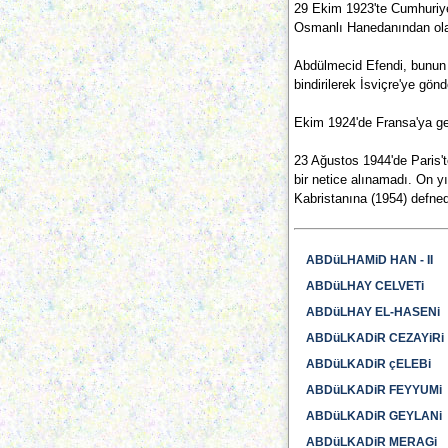
29 Ekim 1923'te Cumhuriyeti
Osmanlı Hanedanından olanl
Abdülmecid Efendi, bunun ü
bindirilerek İsviçre'ye gönde
Ekim 1924'de Fransa'ya geç
23 Ağustos 1944'de Paris'te
bir netice alınamadı. On yı
Kabristanına (1954) defnedi
ABDüLHAMiD HAN - II
ABDüLHAY CELVETi
ABDüLHAY EL-HASENi
ABDüLKADiR CEZAYiRi
ABDüLKADiR çELEBi
ABDüLKADiR FEYYUMi
ABDüLKADiR GEYLANi
ABDüLKADiR MERAGi