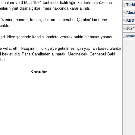
n ilanı ve 3 Mart 1924 tarihinde, halifeliğin kaldırılması üzerine
Türk
arın yurt dışına çıkarılması hakkında karar alındı.
Alma
zerine, hanımı, kızları, doktoru ile beraber Çatalca'dan trene
ABD 
rildi.
2024
Milad
ti. Nice şehrinde kendini ibadete vererek sakin bir hayat yaşadı.
 vefat etti. Naaşının, Türkiye'ye getirilmesi için yapılan başvurulardan
l bekletildiği Paris Camiinden alınarak, Medine'deki Cennet-ül Baki
ldi.
Konular