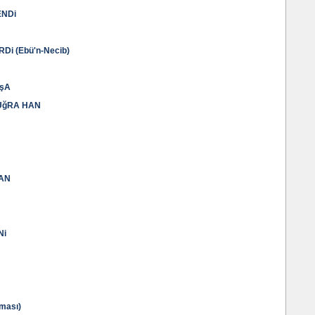
ENDi
i (Ebü'n-Necib)
AşA
UğRA HAN
VAN
Ni
ması)