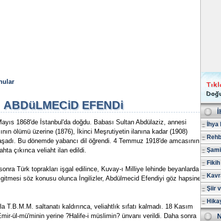
nular
ABDüLMECiD EFENDi
İ
Mayıs 1868'de İstanbul'da doğdu. Babası Sultan Abdülaziz, annesi
İhya 
ının ölümü üzerine (1876), İkinci Meşrutiyetin ilanına kadar (1908)
Rehb
yaşadı. Bu dönemde yabancı dil öğrendi. 4 Temmuz 1918'de amcasının
ta çıkınca veliaht ilan edildi.
Şami
Fikih
onra Türk toprakları işgal edilince, Kuvay-ı Milliye lehinde beyanlarda
Kavr
 gitmesi söz konusu olunca İngilizler, Abdülmecid Efendiyi göz hapsine
Şiir 
Hika
la T.B.M.M. saltanatı kaldırınca, veliahtlık sıfatı kalmadı. 18 Kasım
 Emir-ül-mü'minin yerine ?Halife-i müslimin? ünvanı verildi. Daha sonra
N